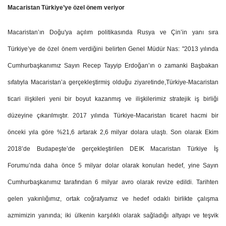
Macaristan Türkiye’ye özel önem veriyor
Macaristan’ın Doğu'ya açılım politikasında Rusya ve Çin’in yanı sıra
Türkiye’ye de özel önem verdiğini belirten Genel Müdür Nas: "2013 yılında
Cumhurbaşkanımız Sayın Recep Tayyip Erdoğan’ın o zamanki Başbakan
sıfatıyla Macaristan’a gerçekleştirmiş olduğu ziyaretinde,Türkiye-Macaristan
ticari ilişkileri yeni bir boyut kazanmış ve ilişkilerimiz stratejik iş birliği
düzeyine çıkarılmıştır. 2017 yılında Türkiye-Macaristan ticaret hacmi bir
önceki yıla göre %21,6 artarak 2,6 milyar dolara ulaştı. Son olarak Ekim
2018’de Budapeşte’de gerçekleştirilen DEIK Macaristan Türkiye İş
Forumu’nda daha önce 5 milyar dolar olarak konulan hedef, yine Sayın
Cumhurbaşkanımız tarafından 6 milyar avro olarak revize edildi. Tarihten
gelen yakınlığımız, ortak coğrafyamız ve hedef odaklı birlikte çalışma
azmimizin yanında; iki ülkenin karşılıklı olarak sağladığı altyapı ve teşvik