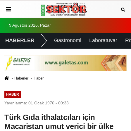
9 Ağustos 2026, Pazar
HABERLER
Gastronomi
Laboratuvar
Rö
Haberler
Haber
HABER
Yayınlanma: 01 Ocak 1970 - 00:33
Türk Gıda ithalatcıları için
Macaristan umut verici bir ülke