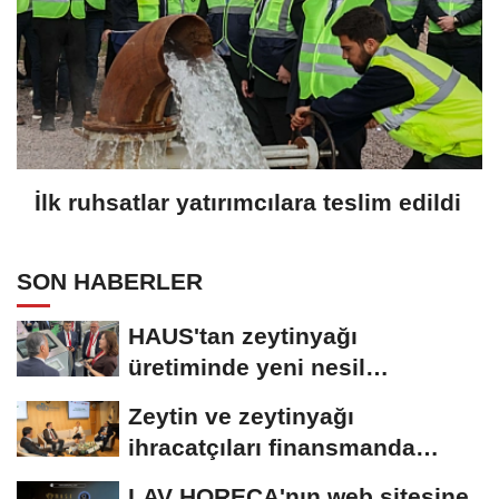
İlk ruhsatlar yatırımcılara teslim edildi
SON HABERLER
HAUS'tan zeytinyağı
üretiminde yeni nesil
teknolojiler
Zeytin ve zeytinyağı
ihracatçıları finansmanda
kolaylık bekliyor
LAV HORECA'nın web sitesine