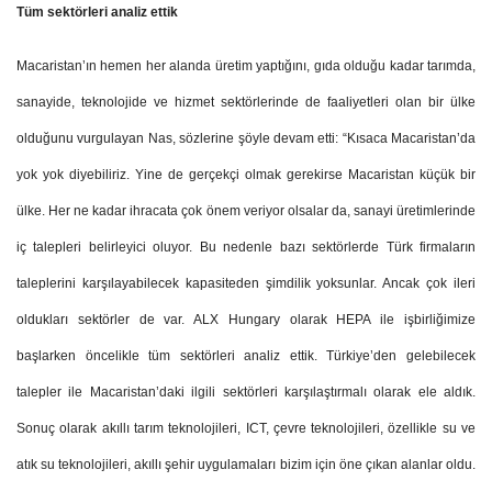
Tüm sektörleri analiz ettik
Macaristan’ın hemen her alanda üretim yaptığını, gıda olduğu kadar tarımda,
sanayide, teknolojide ve hizmet sektörlerinde de faaliyetleri olan bir ülke
olduğunu vurgulayan Nas, sözlerine şöyle devam etti: “Kısaca Macaristan’da
yok yok diyebiliriz. Yine de gerçekçi olmak gerekirse Macaristan küçük bir
ülke. Her ne kadar ihracata çok önem veriyor olsalar da, sanayi üretimlerinde
iç talepleri belirleyici oluyor. Bu nedenle bazı sektörlerde Türk firmaların
taleplerini karşılayabilecek kapasiteden şimdilik yoksunlar. Ancak çok ileri
oldukları sektörler de var. ALX Hungary olarak HEPA ile işbirliğimize
başlarken öncelikle tüm sektörleri analiz ettik. Türkiye’den gelebilecek
talepler ile Macaristan’daki ilgili sektörleri karşılaştırmalı olarak ele aldık.
Sonuç olarak akıllı tarım teknolojileri, ICT, çevre teknolojileri, özellikle su ve
atık su teknolojileri, akıllı şehir uygulamaları bizim için öne çıkan alanlar oldu.