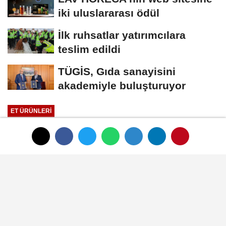
iki uluslararası ödül
İlk ruhsatlar yatırımcılara
teslim edildi
TÜGİS, Gıda sanayisini
akademiyle buluşturuyor
ET ÜRÜNLERI
Yayınlanma: 01 Ocak 1970 - 00:33
Et ve Süt Kurumu İzmir mağazası
açıldı
01 Ocak 1970 - 00:33
ET ÜRÜNLERI