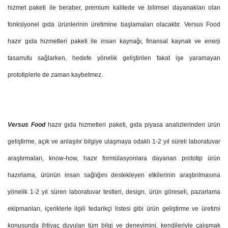
hizmet paketi ile beraber, premium kalitede ve bilimsel dayanakları olan
fonksiyonel gıda ürünlerinin üretimine başlamaları olacaktır. Versus Food
hazır gıda hizmetleri paketi ile insan kaynağı, finansal kaynak ve enerji
tasarrufu sağlarken, hedefe yönelik geliştirilen fakat işe yaramayan
prototiplerle de zaman kaybetmez.
Versus Food
hazır gıda hizmetleri paketi, gıda piyasa analizlerinden ürün
geliştirme, açık ve anlaşılır bilgiye ulaşmaya odaklı 1-2 yıl süreli laboratuvar
araştırmaları, know-how, hazır formülasyonlara dayanan prototip ürün
hazırlama, ürünün insan sağlığını destekleyen etkilerinin araştırılmasına
yönelik 1-2 yıl süren laboratuvar testleri, design, ürün göreseli, pazarlama
ekipmanları, içeriklerle ilgili tedarikçi listesi gibi ürün geliştirme ve üretimi
konusunda ihtiyaç duyulan tüm bilgi ve deneyimini, kendileriyle çalışmak