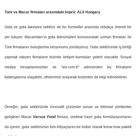
Türk ve Macar firmaları arasındaki köprü: ALX Hungary
Gıda ve gıda takviyesi sektörü de bu hizmetler arasında oldukça önemli bir
yer tutuyor. Macaristan’ın gıda teknolojileri konusundaki uzman firmaları ile
Türk firmalarını buluşturma misyonunu yürütüyoruz. Gıda sektöründe iş birliği
yapmak isteyen firmaların bizimle iletişim kurmaları yeterli olacaktır. Sosyal
medya hesaplarımızdan ve "alx.com.tr" adresinden bu firmaların
kataloglarına ulaşabilir, ofislerimizi arayarak bizlerden de bilgi edinebilirler.
Örneğin, gıda sektöründe innovatif çözümler sunan ve bilimsel yöntemler
geliştiren Macar
Versus Food
firması; üretime hazır gıda formülasyonlarını
da içeren, gıda sektörünün tüm ihtiyaçlarını bir bütün olarak know-how paketi