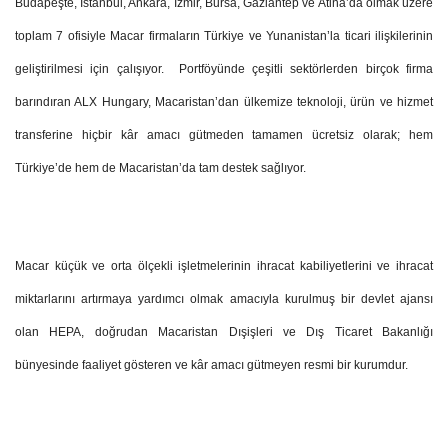
Budapeşte, İstanbul, Ankara, İzmir, Bursa, Gaziantep ve Atina’da olmak üzere
toplam 7 ofisiyle Macar firmaların Türkiye ve Yunanistan’la ticari ilişkilerinin
geliştirilmesi için çalışıyor.
Portföyünde çeşitli sektörlerden birçok firma
barındıran ALX Hungary, Macaristan’dan ülkemize teknoloji, ürün ve hizmet
transferine hiçbir kâr amacı gütmeden tamamen ücretsiz olarak; hem
Türkiye’de hem de Macaristan’da tam destek sağlıyor.
Macar küçük ve orta ölçekli işletmelerinin ihracat kabiliyetlerini ve ihracat
miktarlarını artırmaya yardımcı olmak amacıyla kurulmuş bir devlet ajansı
olan HEPA, doğrudan Macaristan Dışişleri ve Dış Ticaret Bakanlığı
bünyesinde faaliyet gösteren ve kâr amacı gütmeyen resmi bir kurumdur.