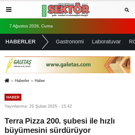
7 Ağustos 2026, Cuma
HABERLER
Gastronomi
Laboratuvar
Rö
Haberler
Haber
HABER
Yayınlanma: 25 Şubat 2025 - 15:42
Terra Pizza 200. şubesi ile hızlı
büyümesini sürdürüyor