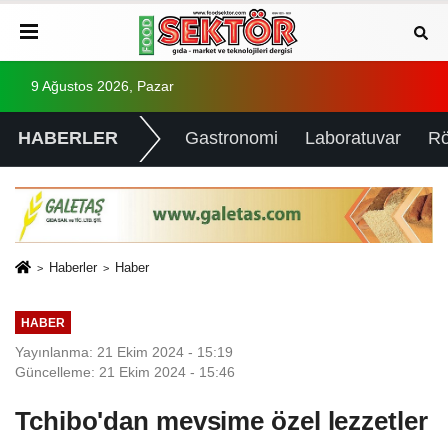
9 Ağustos 2026, Pazar
HABERLER
Gastronomi
Laboratuvar
Rö
Haberler
Haber
HABER
Yayınlanma: 21 Ekim 2024 - 15:19
Güncelleme: 21 Ekim 2024 - 15:46
Tchibo'dan mevsime özel lezzetler