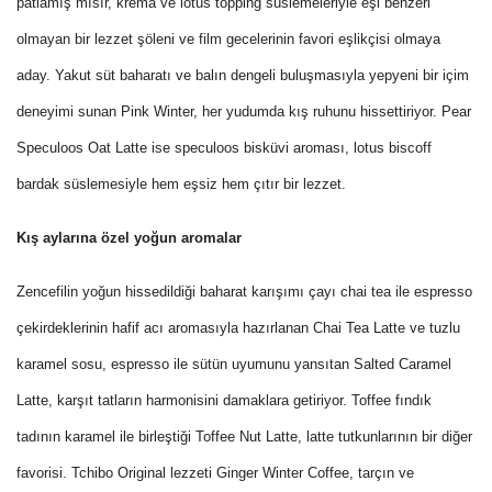
patlamış mısır, krema ve lotus topping süslemeleriyle eşi benzeri
olmayan bir lezzet şöleni ve film gecelerinin favori eşlikçisi olmaya
aday. Yakut süt baharatı ve balın dengeli buluşmasıyla yepyeni bir içim
deneyimi sunan Pink Winter, her yudumda kış ruhunu hissettiriyor. Pear
Speculoos Oat Latte ise speculoos bisküvi aroması, lotus biscoff
bardak süslemesiyle hem eşsiz hem çıtır bir lezzet.
Kış aylarına özel yoğun aromalar
Zencefilin yoğun hissedildiği baharat karışımı çayı chai tea ile espresso
çekirdeklerinin hafif acı aromasıyla hazırlanan Chai Tea Latte ve tuzlu
karamel sosu, espresso ile sütün uyumunu yansıtan Salted Caramel
Latte, karşıt tatların harmonisini damaklara getiriyor. Toffee fındık
tadının karamel ile birleştiği Toffee Nut Latte, latte tutkunlarının bir diğer
favorisi. Tchibo Original lezzeti Ginger Winter Coffee, tarçın ve