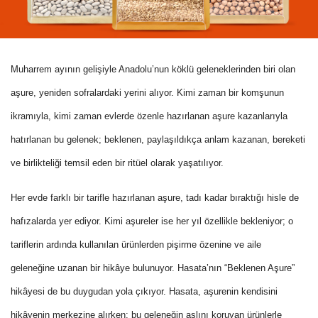
Muharrem ayının gelişiyle Anadolu’nun köklü geleneklerinden biri olan
aşure, yeniden sofralardaki yerini alıyor. Kimi zaman bir komşunun
ikramıyla, kimi zaman evlerde özenle hazırlanan aşure kazanlarıyla
hatırlanan bu gelenek; beklenen, paylaşıldıkça anlam kazanan, bereketi
ve birlikteliği temsil eden bir ritüel olarak yaşatılıyor.
Her evde farklı bir tarifle hazırlanan aşure, tadı kadar bıraktığı hisle de
hafızalarda yer ediyor. Kimi aşureler ise her yıl özellikle bekleniyor; o
tariflerin ardında kullanılan ürünlerden pişirme özenine ve aile
geleneğine uzanan bir hikâye bulunuyor. Hasata’nın “Beklenen Aşure”
hikâyesi de bu duygudan yola çıkıyor. Hasata, aşurenin kendisini
hikâyenin merkezine alırken; bu geleneğin aslını koruyan ürünlerle