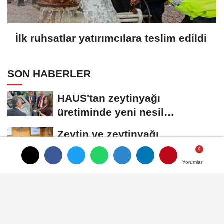
İlk ruhsatlar yatırımcılara teslim edildi
SON HABERLER
HAUS'tan zeytinyağı
üretiminde yeni nesil
teknolojiler
Zeytin ve zeytinyağı
ihracatçıları finansmanda
kolaylık bekliyor
Yorumlar
Yorumlar
LAV HORECA'nın web sitesine
iki uluslararası ödül
İlk ruhsatlar yatırımcılara
teslim edildi