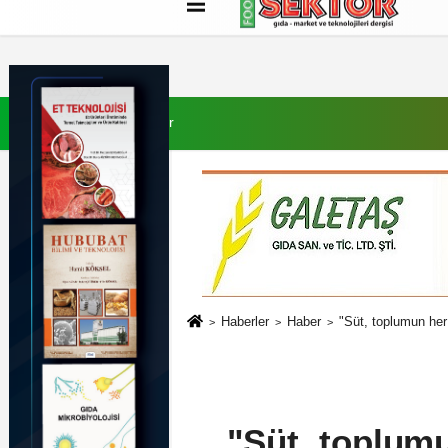
Künye
İletişim
Çerez Politikası
G
9 Ağustos 2026, Pazar
Haberler
Haber
"Süt, toplumun her
"Süt, toplum