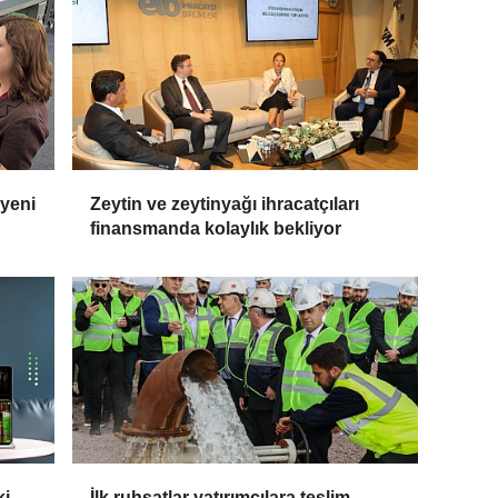
 yeni
Zeytin ve zeytinyağı ihracatçıları
finansmanda kolaylık bekliyor
ki
İlk ruhsatlar yatırımcılara teslim