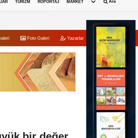
Ara
UAR
TURIZM
RÖPORTAJ
MARKET
aleri
Foto Galeri
Yazarlar
Üye Paneli
yük bir değer