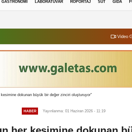
GASTRONOMI
LABORATUVAR
RÖPORTAJ
SÜT
GIDA
F
izlilik İlkeleri
Video G
 kesimine dokunan büyük bir değer zinciri oluşturuyor"
Yayınlanma: 01 Haziran 2026 - 11:19
HABER
un her kesimine dokunan bü