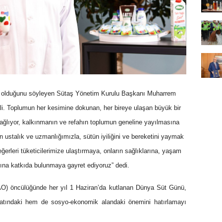
 olduğunu söyleyen Sütaş Yönetim Kurulu Başkanı Muharrem
hali. Toplumun her kesimine dokunan, her bireye ulaşan büyük bir
 sağlıyor, kalkınmanın ve refahın toplumun geneline yayılmasına
an ustalık ve uzmanlığımızla, sütün iyiliğini ve bereketini yaymak
eğerleri tüketicilerimize ulaştırmaya, onların sağlıklarına, yaşam
arına katkıda bulunmaya gayret ediyoruz” dedi.
FAO) öncülüğünde her yıl 1 Haziran’da kutlanan Dünya Süt Günü,
ayatındaki hem de sosyo-ekonomik alandaki önemini hatırlamayı