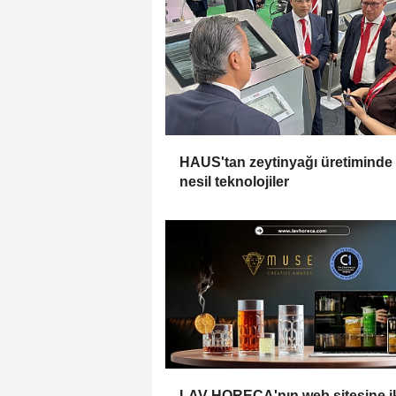
HAUS'tan zeytinyağı üretiminde
nesil teknolojiler
LAV HORECA'nın web sitesine i