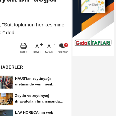
"Süt, toplumun her kesimine
r” dedi.
A
A
Büyüt
Küçült
Yazdır
Yorumlar
 HABERLER
HAUS'tan zeytinyağı
üretiminde yeni nesil
teknolojiler
Zeytin ve zeytinyağı
ihracatçıları finansmanda
kolaylık bekliyor
LAV HORECA'nın web