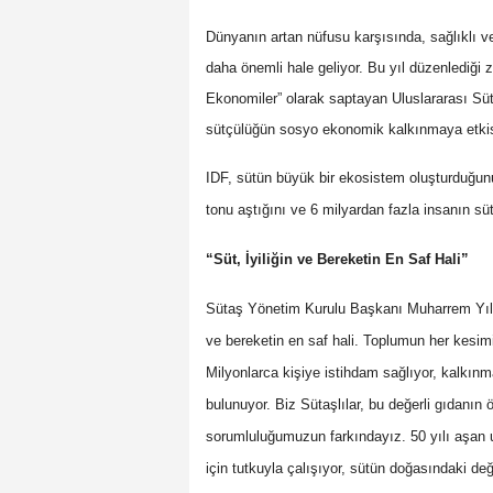
Dünyanın artan nüfusu karşısında, sağlıklı ve b
daha önemli hale geliyor. Bu yıl düzenlediği 
Ekonomiler” olarak saptayan Uluslararası Sü
sütçülüğün sosyo ekonomik kalkınmaya etkisini
IDF, sütün büyük bir ekosistem oluşturduğunu i
tonu aştığını ve 6 milyardan fazla insanın süt v
“Süt, İyiliğin ve Bereketin En Saf Hali”
Sütaş Yönetim Kurulu Başkanı Muharrem Yılma
ve bereketin en saf hali. Toplumun her kesimi
Milyonlarca kişiye istihdam sağlıyor, kalkın
bulunuyor. Biz Sütaşlılar, bu değerli gıdanın
sorumluluğumuzun farkındayız. 50 yılı aşan u
için
tutkuyla çalışıyor, sütün doğasındaki değ