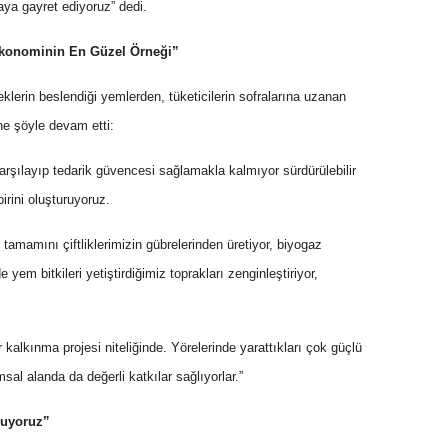
aya gayret ediyoruz” dedi.
 Ekonominin En Güzel Örneği”
ineklerin beslendiği yemlerden, tüketicilerin sofralarına uzanan
ine şöyle devam etti:
i karşılayıp tedarik güvencesi sağlamakla kalmıyor sürdürülebilir
irini oluşturuyoruz.
in tamamını çiftliklerimizin gübrelerinden üretiyor, biyogaz
e yem bitkileri yetiştirdiğimiz toprakları zenginleştiriyor,
er kalkınma projesi niteliğinde. Yörelerinde yarattıkları çok güçlü
sal alanda da değerli katkılar sağlıyorlar.”
luyoruz”