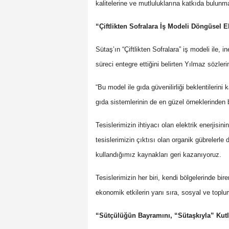
kalitelerine ve mutluluklarına katkıda bulunm
“Çiftlikten Sofralara İş Modeli Döngüsel
Sütaş’ın “Çiftlikten Sofralara” iş modeli ile, 
süreci entegre ettiğini belirten Yılmaz sözler
“Bu model ile gıda güvenilirliği beklentilerin
gıda sistemlerinin de en güzel örneklerinden b
Tesislerimizin ihtiyacı olan elektrik enerjisin
tesislerimizin çıktısı olan organik gübrelerle d
kullandığımız kaynakları geri kazanıyoruz.
Tesislerimizin her biri, kendi bölgelerinde bir
ekonomik etkilerin yanı sıra, sosyal ve toplum
“Sütçülüğün Bayramını, “Sütaşkıyla” Kut