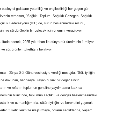
esleyici gıdaların yeterliliği ve erişilebilirliği her geçen gün
zirvenin temasını, “Sağlıklı Toplum, Sağlıklı Gezegen, Sağlıklı
tçülük Federasyonu (IDF) de, sütün beslenmedeki rolünü,
 ve sürdürülebilir bir gelecek için önemini vurguluyor.
fade ederek, 2025 yılı itibarı ile dünya süt üretiminin 1 milyar
e süt ürünleri tükettiğini belirtiyor.
z, Dünya Süt Günü vesilesiyle verdiği mesajda, “Süt; iyiliğin
ne dokunan, her bireye ulaşan büyük bir değer zinciri.
manın ve refahın toplumun geneline yayılmasına katkıda
 öneminin bilincinde, toplumun sağlıklı ve dengeli beslenmesindeki
stalık ve uzmanlığımızla, sütün iyiliğini ve bereketini yaymak
erleri tüketicilerimize ulaştırmaya, onların sağlıklarına, yaşam