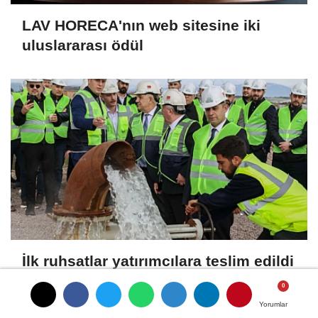
LAV HORECA'nın web sitesine iki
uluslararası ödül
İlk ruhsatlar yatırımcılara teslim edildi
Yorumlar
Yorumlar
SON HABERLER