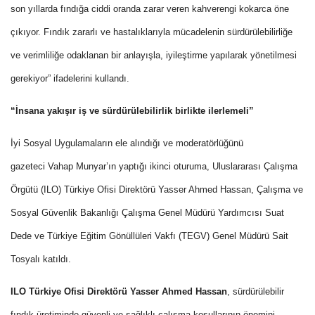
son yıllarda fındığa ciddi oranda zarar veren kahverengi kokarca öne
çıkıyor. Fındık zararlı ve hastalıklarıyla mücadelenin sürdürülebilirliğe
ve verimliliğe odaklanan bir anlayışla, iyileştirme yapılarak yönetilmesi
gerekiyor” ifadelerini kullandı.
“İnsana yakışır iş ve sürdürülebilirlik birlikte ilerlemeli”
İyi Sosyal Uygulamaların ele alındığı ve moderatörlüğünü
gazeteci Vahap Munyar’ın yaptığı ikinci oturuma, Uluslararası Çalışma
Örgütü (ILO) Türkiye Ofisi Direktörü Yasser Ahmed Hassan, Çalışma ve
Sosyal Güvenlik Bakanlığı Çalışma Genel Müdürü Yardımcısı Suat
Dede ve Türkiye Eğitim Gönüllüleri Vakfı (TEGV) Genel Müdürü Sait
Tosyalı katıldı.
ILO Türkiye Ofisi Direktörü Yasser Ahmed Hassan
, sürdürülebilir
fındık üretiminde güvenli ve sağlıklı çalışma koşullarının önemini