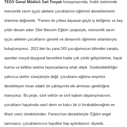
TEGV Genel Müdürü Sait Tosyalı
konuşmasında, fındık üretiminde
mevsimlik tarım işçisi ailelerin çocuklarının eğitimini desteklemenin
önemine değinerek, “Ferrero ile yıllara dayanan güçlü iş birliğimiz ve beş
yıldır devam eden ‘Dört Mevsim Eğitim’ projesiyle, mevsimlik tarım
işçisi ailelerin çocuklarını güvenli ve donanımlı öğrenme ortamlarıyla
buluşturuyoruz. 2021’den bu yana 243 çocuğumuzun bilimden sanata,
spordan sosyal-duygusal becerilere kadar çok yönlü gelişimlerine, hayal
kurma ve birlikte üretme heyecanlarına ortak olduk. Sürdürülebilirliğin
yalnızca üretim süreçleriyle değil, çocukların eğitime erişimini
destekleyen insan odaklı bir yaklaşımla ele alınması gerektiğine
inanıyoruz. Bu proje, özel sektör ve sivil toplum dayanışmasının,
çocukların hayatında nasıl derin ve kalıcı bir iz bırakabileceğinin en
ilham verici örneklerinden. Ferrero’nun destekleriyle ‘Eğitim engel
tanımasın, çocuklarımızın hayalleri hep aydınlansın’ diyerek,