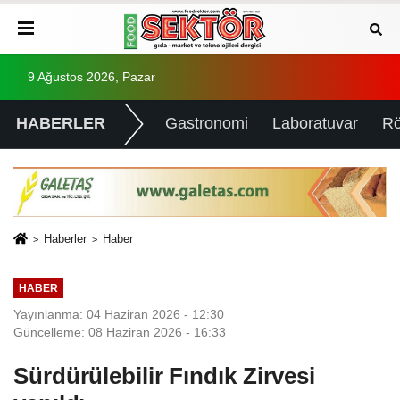
9 Ağustos 2026, Pazar
HABERLER
Gastronomi
Laboratuvar
Rö
Haberler
Haber
HABER
Yayınlanma: 04 Haziran 2026 - 12:30
Güncelleme: 08 Haziran 2026 - 16:33
Sürdürülebilir Fındık Zirvesi