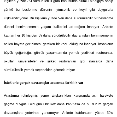
kişilerin yüzde 75'i sürdürülebilir gıda konusunda olumlu bir algıya sahip
çünkü bu beslenme düzenini iyimserlik ve keyif gibi duygularla
ilişkilendiriyorlar. Bu kişilerin yüzde 59'u daha sürdürülebilir bir beslenme
düzeni benimsemenin yaşam kalitesini artırdığına inanıyor. Ankete
katılan her 10 kişiden 8'i daha sürdürülebilir davranışları benimsemenin
acilen hayata geçirilmesi gereken bir konu olduğuna inanıyor. İnsanların
büyük çoğunluğu, günlük yaşamlarında yemek yedikleri restoranlar,
okullar, üniversiteler ve şirket restoranları gibi alanlarda daha
sürdürülebilir yemek seçenekleri görmek istiyor.
İsteklerle gerçek davranışlar arasında farklılık var
Araştırma rutinleşmiş yeme alışkanlıkları karşısında acil harekete
geçme duygusu olduğunu bir kez daha kanıtlasa da bu durum gerçek
davranışlara yeterince yansımıyor. Ankete katılanların yüzde 30’u