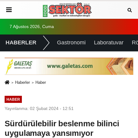
7 Ağustos 2026, Cuma
HABERLER
Gastronomi
Laboratuvar
Rö
Haberler
Haber
HABER
Yayınlanma: 02 Şubat 2024 - 12:51
Sürdürülebilir beslenme bilinci
uygulamaya yansımıyor