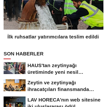
İlk ruhsatlar yatırımcılara teslim edildi
SON HABERLER
HAUS'tan zeytinyağı
üretiminde yeni nesil
teknolojiler
Zeytin ve zeytinyağı
ihracatçıları finansmanda
kolaylık bekliyor
LAV HORECA'nın web sitesine
iki uluslararası ödül