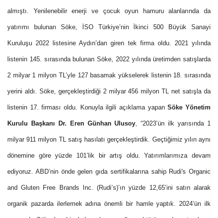
almıştı. Yenilenebilir enerji ve çocuk oyun hamuru alanlarında da
yatırımı bulunan Söke, İSO Türkiye’nin İkinci 500 Büyük Sanayi
Kuruluşu 2022 listesine Aydın’dan giren tek firma oldu. 2021 yılında
listenin 145. sırasında bulunan Söke, 2022 yılında üretimden satışlarda
2 milyar 1 milyon TL’yle 127 basamak yükselerek listenin 18. sırasında
yerini aldı. Söke, gerçekleştirdiği 2 milyar 456 milyon TL net satışla da
listenin 17. firması oldu. Konuyla ilgili açıklama yapan
Söke Yönetim
Kurulu Başkanı Dr. Eren Günhan Ulusoy
, “2023’ün ilk yarısında 1
milyar 911 milyon TL satış hasılatı gerçekleştirdik. Geçtiğimiz yılın aynı
dönemine göre yüzde 101’lik bir artış oldu. Yatırımlarımıza devam
ediyoruz. ABD’nin önde gelen gıda sertifikalarına sahip Rudi's Organic
and Gluten Free Brands Inc. (Rudi’s)’ın yüzde 12,65’ini satın alarak
organik pazarda ilerlemek adına önemli bir hamle yaptık. 2024’ün ilk