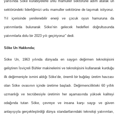
yarısında Söke
kurabiyelerle unlu mamuller sektörüne adım atarak un
sektöründeki liderliğimizi unlu mamuller sektörüne de taşımak istiyoruz.
Yıl içerisinde yenilenebilir enerji ve çocuk oyun hamuruna da
yatırımlarda bulunarak Söke’nin gelecek hedefleri doğrultusunda
yatırımlarla dolu bir 2023 yılı geçiriyoruz” dedi.
Söke Un Hakkında;
Söke Un, 1963 yılında dünyada en saygın değirmen teknolojisini
geliştiren İsviçreli Bühler makinelerini ve teknolojisini kullanarak kurduğu
ilk değirmeniyle ismini aldığı Söke’de, önemli bir buğday üretim havzası
olan Söke ovasının içinde üretime başladı. Değirmencilikteki 60 yıllık
uzmanlığı ve tecrübesiyle üretimin her aşamasında yüksek kaliteyi
odağında tutan Söke, çevreye ve insana karşı saygı ve güven
anlayışıyla gerçekleştirdiği dünya standartlarındaki teknoloji yatırımları,