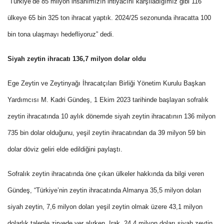
“Türkiye’de 85 milyon insanımızın ihtiyacını karşıladığımız gibi 116
ülkeye 65 bin 325 ton ihracat yaptık. 2024/25 sezonunda ihracatta 100
bin tona ulaşmayı hedefliyoruz” dedi.
Siyah zeytin ihracatı 136,7 milyon dolar oldu
Ege Zeytin ve Zeytinyağı İhracatçıları Birliği Yönetim Kurulu Başkan
Yardımcısı M. Kadri Gündeş, 1 Ekim 2023 tarihinde başlayan sofralık
zeytin ihracatında 10 aylık dönemde siyah zeytin ihracatının 136 milyon
735 bin dolar olduğunu, yeşil zeytin ihracatından da 39 milyon 59 bin
dolar döviz geliri elde edildiğini paylaştı.
Sofralık zeytin ihracatında öne çıkan ülkeler hakkında da bilgi veren
Gündeş, “Türkiye’nin zeytin ihracatında Almanya 35,5 milyon doları
siyah zeytin, 7,6 milyon doları yeşil zeytin olmak üzere 43,1 milyon
dolarlık taleple zirvede yer alırken, Irak, 24,4 milyon doları siyah zeytin