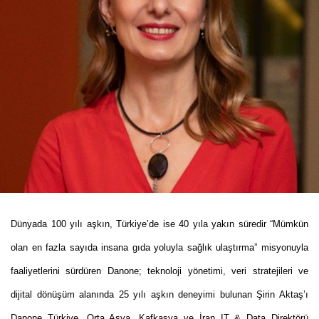
Dünyada 100 yılı aşkın, Türkiye’de ise 40 yıla yakın süredir “Mümkün
olan en fazla sayıda insana gıda yoluyla sağlık ulaştırma” misyonuyla
faaliyetlerini sürdüren Danone; teknoloji yönetimi, veri stratejileri ve
dijital dönüşüm alanında 25 yılı aşkın deneyimi bulunan Şirin Aktaş’ı
Danone Türkiye, Orta Asya, Kafkasya ve İran IT & Data Direktörü