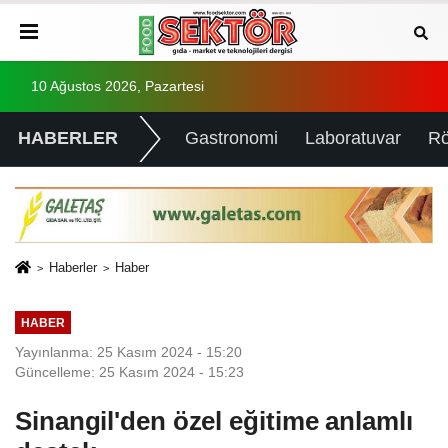
10 Ağustos 2026, Pazartesi
HABERLER
Gastronomi
Laboratuvar
Rö
Haberler
Haber
HABER
Yayınlanma: 25 Kasım 2024 - 15:20
Güncelleme: 25 Kasım 2024 - 15:23
Sinangil'den özel eğitime anlamlı