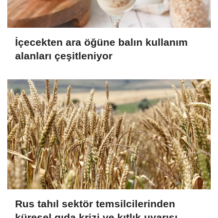
İçecekten ara öğüne balın kullanım
alanları çeşitleniyor
Rus tahıl sektör temsilcilerinden
küresel gıda krizi ve kıtlık uyarısı