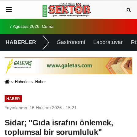
7 Ağustos 2026, Cuma
HABERLER
Gastronomi
Laboratuvar
Rö
Haberler
Haber
HABER
Yayınlanma: 16 Haziran 2026 - 15:21
Sidar; "Gıda israfını önlemek,
toplumsal bir sorumluluk"