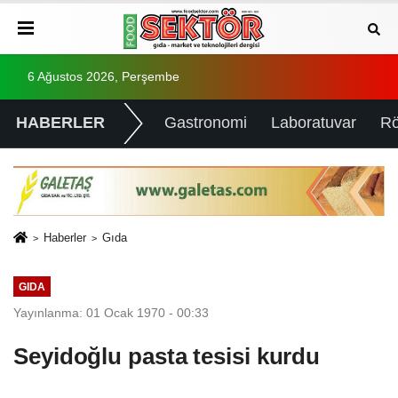
6 Ağustos 2026, Perşembe
HABERLER
Gastronomi
Laboratuvar
Rö
Haberler
Gıda
GIDA
Yayınlanma: 01 Ocak 1970 - 00:33
Seyidoğlu pasta tesisi kurdu