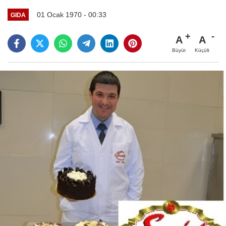
01 Ocak 1970 - 00:33
GIDA
A
A
Büyüt
Küçült