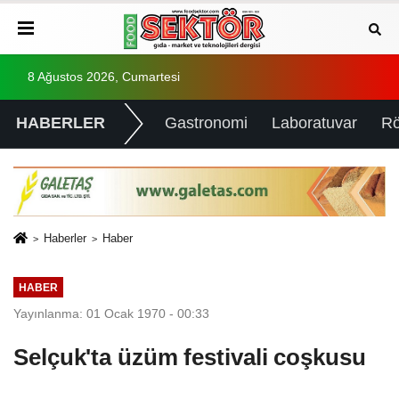
8 Ağustos 2026, Cumartesi
HABERLER
Gastronomi
Laboratuvar
Rö
Haberler
Haber
HABER
Yayınlanma: 01 Ocak 1970 - 00:33
Selçuk'ta üzüm festivali coşkusu