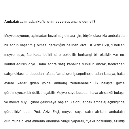
Ambalajı açılmadan küflenen meyve suyuna ne demeli?
Meyve suyunun, açılmadan bozulmuş olması için, büyük olasılıkla ambalajda
bir sorun yaşanmış olması gerektiğini belirten Prof. Dr. Aziz Ekşi, “Üretilen
meyve suyu, fabrikada belirli süre bekletilir herhangi bir eksiklik var mı,
kontrol edilsin diye. Daha sonra satış kanalına sunulur. Ancak, fabrikadan
satış noktasına, depodan rafa, raftan alışveriş sepetine, oradan kasaya, hatta
evlere kadar giden yolda ambalaj zedelenebilir. İlk bakışta gözle
görülmeyecek bir delik oluşabilir. Meyve suyu buradan hava alırsa küf bulaşır
ve meyve suyu içinde gelişmeye başlar. Biz onu ancak ambalaj açıldığında
görebiliriz” dedi. Prof. Aziz Ekşi, meyve suyu satın alırken, ambalajın
durumuna dikkat etmenin önemine vurgu yaparak, “Şekli bozulmuş, ezilmiş