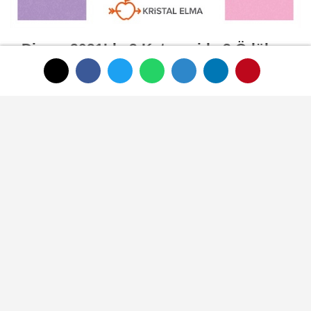
Dimes 2021’de 3 Kategoride 3 Ödül
aldı
SON HABERLER
HAUS'tan zeytinyağı
üretiminde yeni nesil
teknolojiler
Zeytin ve zeytinyağı
ihracatçıları finansmanda
kolaylık bekliyor
LAV HORECA'nın web sitesine
iki uluslararası ödül
İlk ruhsatlar yatırımcılara