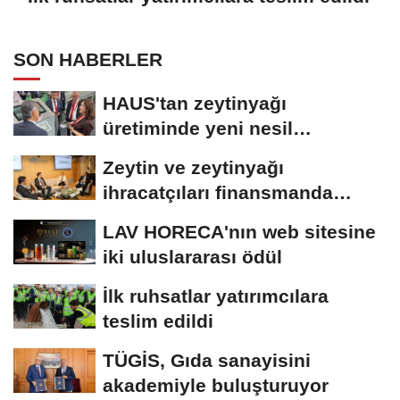
SON HABERLER
HAUS'tan zeytinyağı
üretiminde yeni nesil
teknolojiler
Zeytin ve zeytinyağı
ihracatçıları finansmanda
kolaylık bekliyor
LAV HORECA'nın web sitesine
iki uluslararası ödül
İlk ruhsatlar yatırımcılara
teslim edildi
TÜGİS, Gıda sanayisini
akademiyle buluşturuyor