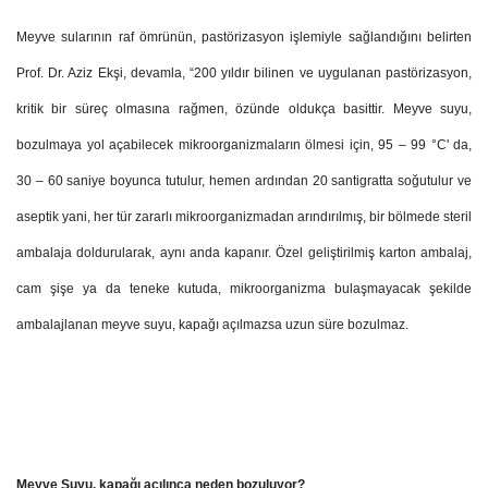
Meyve sularının raf ömrünün, pastörizasyon işlemiyle sağlandığını belirten
Prof. Dr. Aziz Ekşi, devamla, “200 yıldır bilinen ve uygulanan pastörizasyon,
kritik bir süreç olmasına rağmen, özünde oldukça basittir. Meyve suyu,
bozulmaya yol açabilecek mikroorganizmaların ölmesi için, 95 – 99 °C' da,
30 – 60 saniye boyunca tutulur, hemen ardından 20 santigratta soğutulur ve
aseptik yani, her tür zararlı mikroorganizmadan arındırılmış, bir bölmede steril
ambalaja doldurularak, aynı anda kapanır. Özel geliştirilmiş karton ambalaj,
cam şişe ya da teneke kutuda, mikroorganizma bulaşmayacak şekilde
ambalajlanan meyve suyu, kapağı açılmazsa uzun süre bozulmaz.
Meyve Suyu, kapağı açılınca neden bozuluyor?