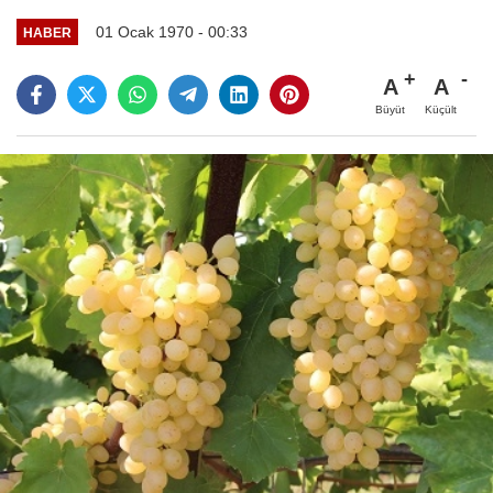
01 Ocak 1970 - 00:33
HABER
A
A
Büyüt
Küçült