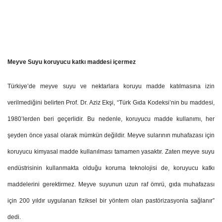
Meyve Suyu koruyucu katkı maddesi içermez
Türkiye’de meyve suyu ve nektarlara koruyu madde katılmasına izin
verilmediğini belirten Prof. Dr. Aziz Ekşi, “Türk Gıda Kodeksi’nin bu maddesi,
1980’lerden beri geçerlidir. Bu nedenle, koruyucu madde kullanımı, her
şeyden önce yasal olarak mümkün değildir. Meyve sularının muhafazası için
koruyucu kimyasal madde kullanılması tamamen yasaktır. Zaten meyve suyu
endüstrisinin kullanmakta olduğu koruma teknolojisi de, koruyucu katkı
maddelerini gerektirmez. Meyve suyunun uzun raf ömrü, gıda muhafazası
için 200 yıldır uygulanan fiziksel bir yöntem olan pastörizasyonla sağlanır”
dedi.