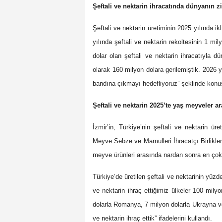
Şeftali ve nektarin ihracatında dünyanın z
Şeftali ve nektarin üretiminin 2025 yılında ik
yılında şeftali ve nektarin rekoltesinin 1 m
dolar olan şeftali ve nektarin ihracatıyla 
olarak 160 milyon dolara gerilemiştik. 2026 yı
bandına çıkmayı hedefliyoruz” şeklinde konu
Şeftali ve nektarin 2025’te yaş meyveler a
İzmir’in, Türkiye’nin şeftali ve nektarin ür
Meyve Sebze ve Mamulleri İhracatçı Birlikler
meyve ürünleri arasında nardan sonra en çok ih
Türkiye’de üretilen şeftali ve nektarinin yüzde
ve nektarin ihraç ettiğimiz ülkeler 100 mil
dolarla Romanya, 7 milyon dolarla Ukrayna ve
ve nektarin ihraç ettik” ifadelerini kullandı.