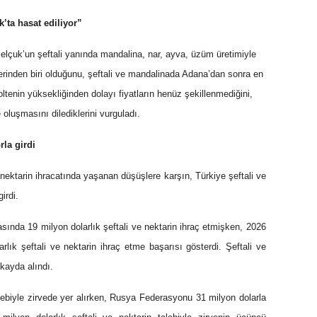
k’ta hasat ediliyor”
Selçuk’un şeftali yanında mandalina, nar, ayva, üzüm üretimiyle
erinden biri olduğunu, şeftali ve mandalinada Adana’dan sonra en
oltenin yüksekliğinden dolayı fiyatların henüz şekillenmediğini,
oluşmasını dilediklerini vurguladı.
rla girdi
ve nektarin ihracatında yaşanan düşüşlere karşın, Türkiye şeftali ve
irdi.
sında 19 milyon dolarlık şeftali ve nektarin ihraç etmişken, 2026
rlık şeftali ve nektarin ihraç etme başarısı gösterdi. Şeftali ve
 kayda alındı.
talebiyle zirvede yer alırken, Rusya Federasyonu 31 milyon dolarla