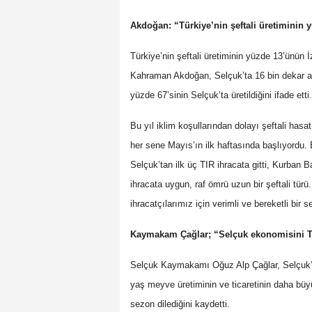
Akdoğan: “Türkiye’nin şeftali üretiminin 
Türkiye’nin şeftali üretiminin yüzde 13’ünün 
Kahraman Akdoğan, Selçuk’ta 16 bin dekar aland
yüzde 67’sinin Selçuk’ta üretildiğini ifade etti.
Bu yıl iklim koşullarından dolayı şeftali has
her sene Mayıs’ın ilk haftasında başlıyordu.
Selçuk’tan ilk üç TIR ihracata gitti, Kurban B
ihracata uygun, raf ömrü uzun bir şeftali tür
ihracatçılarımız için verimli ve bereketli bir s
Kaymakam Çağlar; “Selçuk ekonomisini Turi
Selçuk Kaymakamı Oğuz Alp Çağlar, Selçuk’u
yaş meyve üretiminin ve ticaretinin daha büyük 
sezon dilediğini kaydetti.