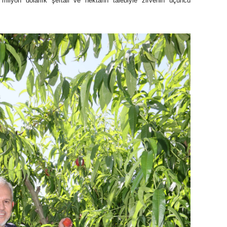
milyon dolarlık şeftali ve nektarin talebiyle zirvenin üçüncü