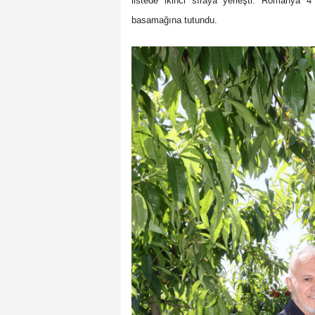
listede ikinci sıraya yerleşti. Romanya 4 
basamağına tutundu.