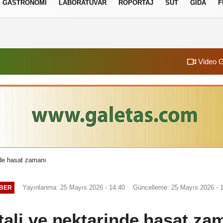
GASTRONOMI
LABORATUVAR
RÖPORTAJ
SÜT
GIDA
F
izlilik İlkeleri
Video G
nde hasat zamanı
Yayınlanma: 25 Mayıs 2026 - 14:40
Güncelleme: 25 Mayıs 2026 - 
BER
tali ve nektarinde hasat za