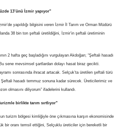
yüzde 13’ünü İzmir yapıyor”
İzmir’de yapıldığı bilgisini veren İzmir İl Tarım ve Orman Müdürü
a 38 bin ton şeftali üretildiğini, İzmir’in şeftali üretiminin
atının 2 hafta geç başladığını vurgulayan Akdoğan; “Şeftali hasadı
 Bu sene mevsimsel şartlardan dolayı hasat biraz gecikti.
ayramı sonrasında ihracat artacak. Selçuk’ta üretilen şeftali türü
ü. Şeftali hasadı temmuz sonuna kadar sürecek. Üreticilerimiz ve
ezon olmasını diliyorum” ifadelerini kullandı.
zmle birlikte tarım sırtlıyor”
n turizm bölgesi kimliğiyle öne çıkmasına karşın ekonomisinde
bir oranı temsil ettiğini, Selçuklu üreticiler için bereketli bir