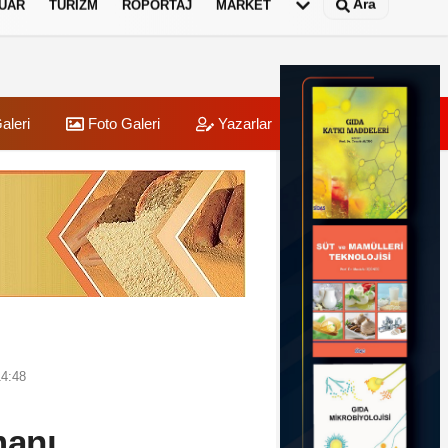
Ara
UAR
TURIZM
RÖPORTAJ
MARKET
aleri
Foto Galeri
Yazarlar
Üye Paneli
14:48
manı