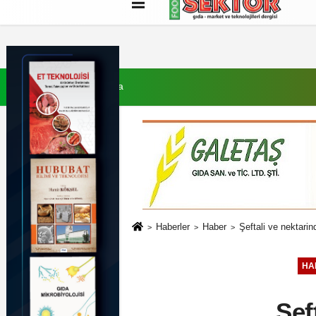
Künye
İletişim
Çerez Politikası
G
7 Ağustos 2026, Cuma
Haberler
Haber
Şeftali ve nektari
HA
Şef