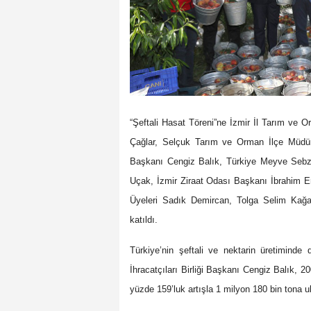
“Şeftali Hasat Töreni”ne İzmir İl Tarım 
Çağlar, Selçuk Tarım ve Orman İlçe Müdür
Başkanı Cengiz Balık, Türkiye Meyve Sebze 
Uçak, İzmir Ziraat Odası Başkanı İbrahim Er
Üyeleri Sadık Demircan, Tolga Selim Ka
katıldı.
Türkiye’nin şeftali ve nektarin üretimi
İhracatçıları Birliği Başkanı Cengiz Balık, 20
yüzde 159’luk artışla 1 milyon 180 bin tona ul