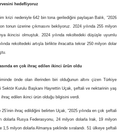
irvesini hedefliyoruz
lim krizi nedeniyle 642 bin tona gerilediğini paylaşan Balık, “2026
ilyon tonun üzerine çıkmasını bekliyoruz. 2024 yılında 255 milyon
dünya ikincisi olmuştuk. 2024 yılında rekoltedeki düşüşle uyumlu
lında rekoltedeki artışla birlikte ihracatta tekrar 250 milyon dolar
ştu.
rasında en çok ihraç edilen ikinci ürün oldu
etiminde önde olan illerinden biri olduğunun altını çizen Türkiye
i Sektör Kurulu Başkanı Hayrettin Uçak, şeftali ve nektarinin yaş
raç edilen ikinci ürün olduğu bilgisini verdi.
 25’inin ihraç edildiğini belirten Uçak, “2025 yılında en çok şeftali
yon dolarla Rusya Federasyonu, 24 milyon dolarla Irak, 19 milyon
 1,5 milyon dolarla Almanya şeklinde sıralandı. 51 ülkeye şeftali