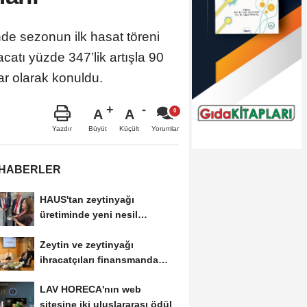
inde sezonun ilk hasat töreni
acatı yüzde 347’lik artışla 90
ar olarak konuldu.
A
A
Büyüt
Küçült
Yazdır
Yorumlar
 HABERLER
HAUS'tan zeytinyağı
üretiminde yeni nesil
teknolojiler
Zeytin ve zeytinyağı
ihracatçıları finansmanda
kolaylık bekliyor
LAV HORECA'nın web
sitesine iki uluslararası ödül