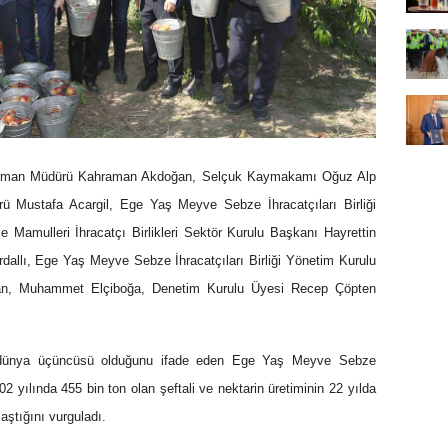
ve Orman Müdürü Kahraman Akdoğan, Selçuk Kaymakamı Oğuz Alp
ü Mustafa Acargil, Ege Yaş Meyve Sebze İhracatçıları Birliği
Mamulleri İhracatçı Birlikleri Sektör Kurulu Başkanı Hayrettin
dallı, Ege Yaş Meyve Sebze İhracatçıları Birliği Yönetim Kurulu
ğan, Muhammet Elçiboğa, Denetim Kurulu Üyesi Recep Çöpten
nde dünya üçüncüsü olduğunu ifade eden Ege Yaş Meyve Sebze
02 yılında 455 bin ton olan şeftali ve nektarin üretiminin 22 yılda
aştığını vurguladı.