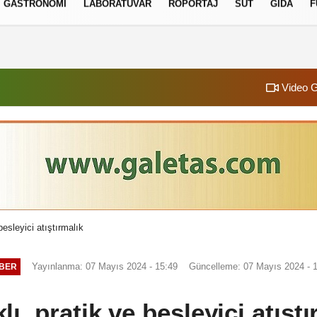
GASTRONOMI
LABORATUVAR
RÖPORTAJ
SÜT
GIDA
F
izlilik İlkeleri
Video G
besleyici atıştırmalık
Yayınlanma: 07 Mayıs 2024 - 15:49
Güncelleme: 07 Mayıs 2024 - 
BER
lı, pratik ve besleyici atışt