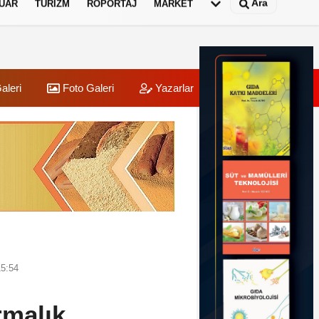
Ara
UAR
TURIZM
RÖPORTAJ
MARKET
aleri
Foto Galeri
Yazarlar
Üye Paneli
15:54
ırmalık