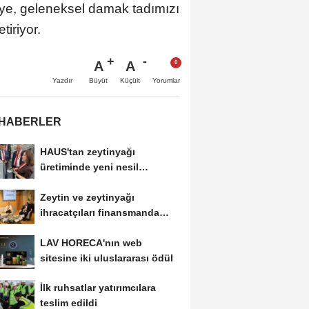
rkiye, geleneksel damak tadımızı
tiriyor.
A
A
Büyüt
Küçült
Yazdır
Yorumlar
 HABERLER
HAUS'tan zeytinyağı
üretiminde yeni nesil
teknolojiler
Zeytin ve zeytinyağı
ihracatçıları finansmanda
kolaylık bekliyor
LAV HORECA'nın web
sitesine iki uluslararası ödül
İlk ruhsatlar yatırımcılara
teslim edildi