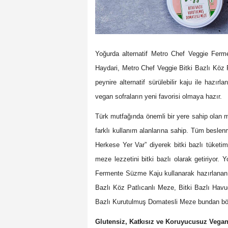
Yoğurda alternatif Metro Chef Veggie Ferm
Haydari, Metro Chef Veggie Bitki Bazlı Köz 
peynire alternatif sürülebilir kaju ile haz
vegan sofraların yeni favorisi olmaya hazır.
Türk mutfağında önemli bir yere sahip olan 
farklı kullanım alanlarına sahip. Tüm besle
Herkese Yer Var” diyerek bitki bazlı tüketime
meze lezzetini bitki bazlı olarak getiriyor. Y
Fermente Süzme Kaju kullanarak hazırlanan 
Bazlı Köz Patlıcanlı Meze, Bitki Bazlı Havuç 
Bazlı Kurutulmuş Domatesli Meze bundan böyl
Glutensiz, Katkısız ve Koruyucusuz Vega