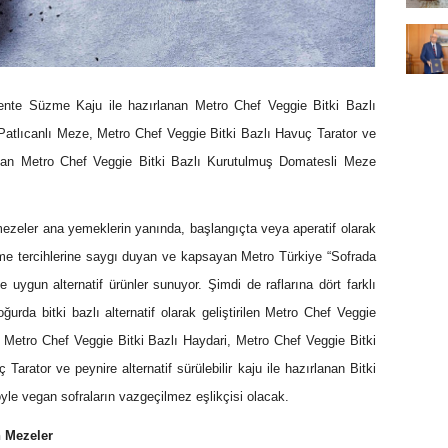
ente Süzme Kaju ile hazırlanan Metro Chef Veggie Bitki Bazlı
Patlıcanlı Meze, Metro Chef Veggie Bitki Bazlı Havuç Tarator ve
ırlanan Metro Chef Veggie Bitki Bazlı Kurutulmuş Domatesli Meze
mezeler ana yemeklerin yanında, başlangıçta veya aperatif olarak
nme tercihlerine saygı duyan ve kapsayan Metro Türkiye “Sofrada
 uygun alternatif ürünler sunuyor. Şimdi de raflarına dört farklı
oğurda bitki bazlı alternatif olarak geliştirilen Metro Chef Veggie
Metro Chef Veggie Bitki Bazlı Haydari, Metro Chef Veggie Bitki
Tarator ve peynire alternatif sürülebilir kaju ile hazırlanan Bitki
e vegan sofraların vazgeçilmez eşlikçisi olacak.
n Mezeler