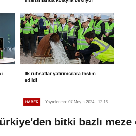
finansmanda kolaylık bekliyor
ki
İlk ruhsatlar yatırımcılara teslim
edildi
Yayınlanma: 07 Mayıs 2024 - 12:16
HABER
ürkiye'den bitki bazlı meze ç