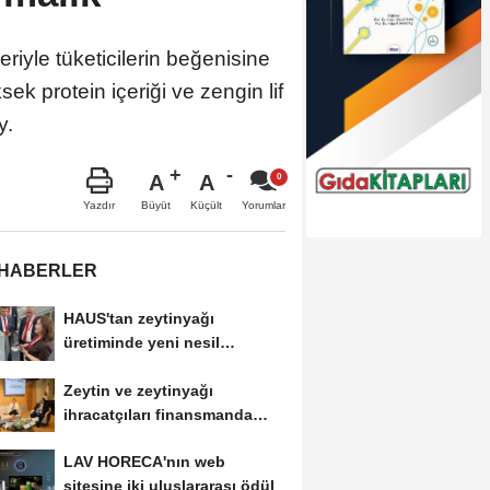
leriyle tüketicilerin beğenisine
ek protein içeriği ve zengin lif
y.
A
A
Büyüt
Küçült
Yazdır
Yorumlar
 HABERLER
HAUS'tan zeytinyağı
üretiminde yeni nesil
teknolojiler
Zeytin ve zeytinyağı
ihracatçıları finansmanda
kolaylık bekliyor
LAV HORECA'nın web
sitesine iki uluslararası ödül