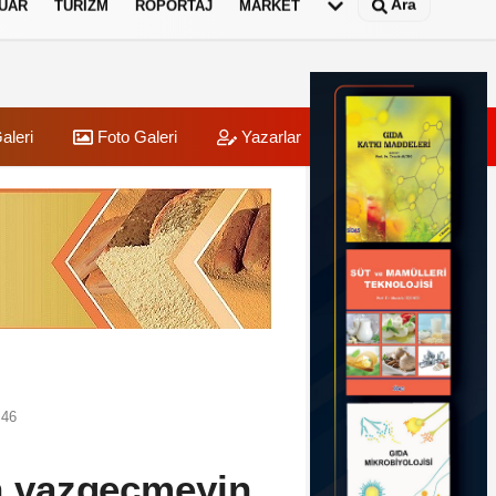
Ara
UAR
TURIZM
RÖPORTAJ
MARKET
aleri
Foto Galeri
Yazarlar
Üye Paneli
:46
en vazgeçmeyin