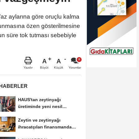
Yaz aylarına göre oruçlu kalma
runmasına özen gösterilmesine
zun süre tok tutması sebebiyle
A
A
Büyüt
Küçült
Yazdır
Yorumlar
 HABERLER
HAUS'tan zeytinyağı
üretiminde yeni nesil
teknolojiler
Zeytin ve zeytinyağı
ihracatçıları finansmanda
kolaylık bekliyor