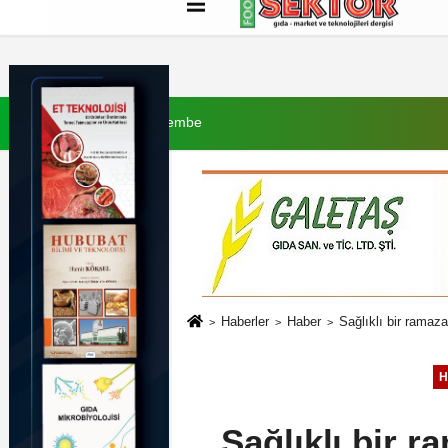
Künye
İletişim
Çerez Politikası
G
6 Ağustos 2026, Perşembe
Haberler
Haber
Sağlıklı bir ramaz
H
Sağlıklı bir 