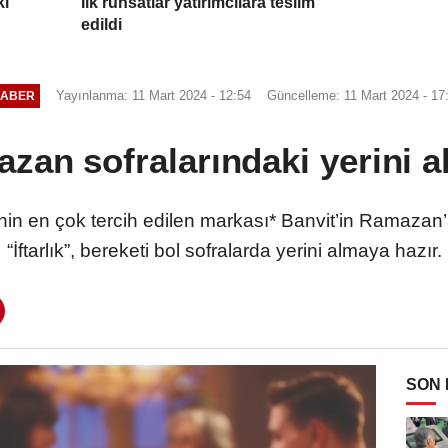
ki
İlk ruhsatlar yatırımcılara teslim
edildi
Yayınlanma: 11 Mart 2024 - 12:54
Güncelleme: 11 Mart 2024 - 17
ABER
azan sofralarındaki yerini a
in en çok tercih edilen markası* Banvit’in Ramazan’a öz
“İftarlık”, bereketi bol sofralarda yerini almaya hazır.
SON