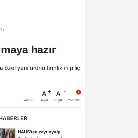
:47
lmaya hazır
el yeni ürünü fırınlık iri piliç
A
A
Büyüt
Küçült
Yazdır
Yorumlar
 HABERLER
HAUS'tan zeytinyağı