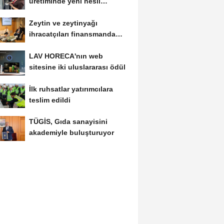
üretiminde yeni nesil
teknolojiler
Zeytin ve zeytinyağı
ihracatçıları finansmanda
kolaylık bekliyor
LAV HORECA'nın web
sitesine iki uluslararası ödül
İlk ruhsatlar yatırımcılara
teslim edildi
TÜGİS, Gıda sanayisini
akademiyle buluşturuyor