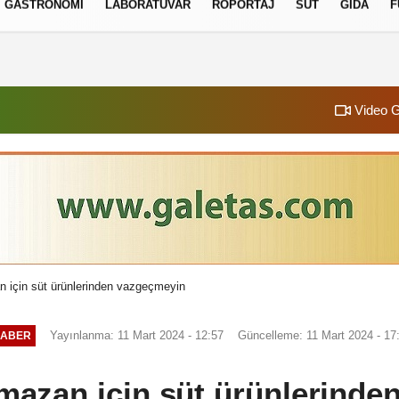
GASTRONOMI
LABORATUVAR
RÖPORTAJ
SÜT
GIDA
F
izlilik İlkeleri
Video G
an için süt ürünlerinden vazgeçmeyin
Yayınlanma: 11 Mart 2024 - 12:57
Güncelleme: 11 Mart 2024 - 17
ABER
ramazan için süt ürünlerind