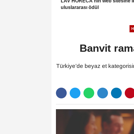
LAV HORECA'nın web sitesine i
uluslararası ödül
H
Banvit ram
Türkiye’de beyaz et kategorisin