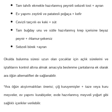
Tam tahıllı ekmekle hazırlanmış peynirli sebzeli tost + ayran
Ev yapımı zeytinli ve patatesli poğaça + kefir
Cevizli tarçınlı ev keki + süt
Tam buğday unu ve sütle hazırlanmış krep içerisine beyaz
peynir + ıhlamur-şekersiz
Sebzeli börek +ayran
Okulda bulunma süresi uzun olan çocuklar için açlık sürelerini ve
iştahlarını kontrol altına almak amacıyla beslenme çantalarına ek olarak
ara öğün alternatifleri de sağlanabilir.
*Ara öğün atıştırmalıkları önerisi; çiğ kuruyemişler + taze veya kuru
meyveler, ev yapımı kurabiyeler, evde hazırlanmış meyveli yoğurt gibi
sağlıklı içerikler verilebilir.