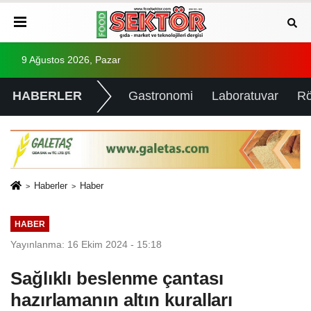
9 Ağustos 2026, Pazar
HABERLER
Gastronomi
Laboratuvar
Rö
Haberler
Haber
HABER
Yayınlanma: 16 Ekim 2024 - 15:18
Sağlıklı beslenme çantası
hazırlamanın altın kuralları