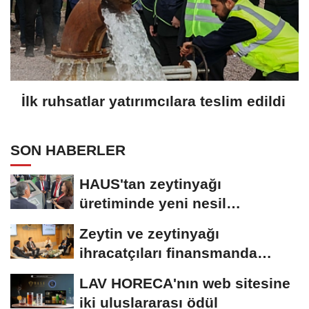
İlk ruhsatlar yatırımcılara teslim edildi
SON HABERLER
HAUS'tan zeytinyağı
üretiminde yeni nesil
teknolojiler
Zeytin ve zeytinyağı
ihracatçıları finansmanda
kolaylık bekliyor
LAV HORECA'nın web sitesine
iki uluslararası ödül