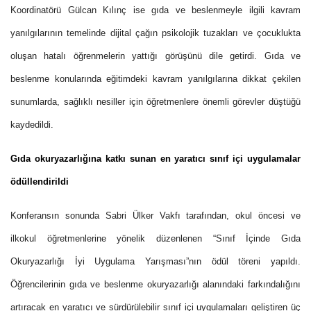
Koordinatörü Gülcan Kılınç ise
gıda ve beslenmeyle ilgili kavram
yanılgılarının temelinde dijital çağın psikolojik tuzakları ve çocuklukta
oluşan hatalı öğrenmelerin yattığı görüşünü dile getirdi. Gıda ve
beslenme konularında eğitimdeki kavram yanılgılarına dikkat çekilen
sunumlarda, sağlıklı nesiller için öğretmenlere önemli görevler düştüğü
kaydedildi.
Gıda okuryazarlığına katkı sunan en yaratıcı sınıf içi uygulamalar
ödüllendirildi
Konferansın sonunda Sabri Ülker Vakfı tarafından, okul öncesi ve
ilkokul öğretmenlerine yönelik düzenlenen “Sınıf İçinde Gıda
Okuryazarlığı İyi Uygulama Yarışması”nın ödül töreni yapıldı.
Öğrencilerinin gıda ve beslenme okuryazarlığı alanındaki farkındalığını
artıracak en yaratıcı ve sürdürülebilir sınıf içi uygulamaları geliştiren üç