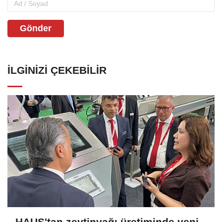
Gönder
İLGINIZI ÇEKEBILIR
HAUS'tan zeytinyağı üretiminde yeni