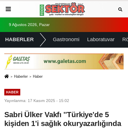
9 Ağustos 2026, Pazar
HABERLER
Gastronomi
Laboratuvar
Rö
Haberler
Haber
HABER
Yayınlanma: 17 Kasım 2025 - 15:02
Sabri Ülker Vakfı ''Türkiye'de 5
kişiden 1'i sağlık okuryazarlığında