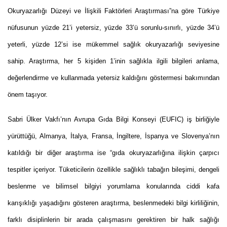
Okuryazarlığı Düzeyi ve İlişkili Faktörleri Araştırması”na göre Türkiye
nüfusunun yüzde 21’i yetersiz, yüzde 33’ü sorunlu-sınırlı, yüzde 34’ü
yeterli, yüzde 12’si ise mükemmel sağlık okuryazarlığı seviyesine
sahip. Araştırma, her 5 kişiden 1’inin sağlıkla ilgili bilgileri anlama,
değerlendirme ve kullanmada yetersiz kaldığını göstermesi bakımından
önem taşıyor.
Sabri Ülker Vakfı’nın Avrupa Gıda Bilgi Konseyi (EUFIC) iş birliğiyle
yürüttüğü, Almanya, İtalya, Fransa, İngiltere, İspanya ve Slovenya’nın
katıldığı bir diğer araştırma ise “gıda okuryazarlığına ilişkin çarpıcı
tespitler içeriyor. Tüketicilerin özellikle sağlıklı tabağın bileşimi, dengeli
beslenme ve bilimsel bilgiyi yorumlama konularında ciddi kafa
karışıklığı yaşadığını gösteren araştırma, beslenmedeki bilgi kirliliğinin,
farklı disiplinlerin bir arada çalışmasını gerektiren bir halk sağlığı