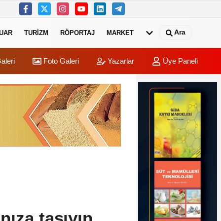
Ara
UAR
TURIZM
RÖPORTAJ
MARKET
aleri
Foto Galeri
Yazarlar
Üye Paneli
nıza taşıyın