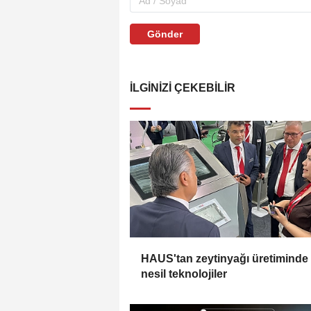
Gönder
İLGINIZI ÇEKEBILIR
HAUS'tan zeytinyağı üretiminde
nesil teknolojiler