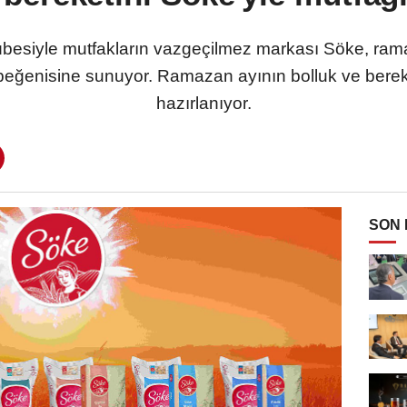
crübesiyle mutfakların vazgeçilmez markası Söke, ra
n beğenisine sunuyor. Ramazan ayının bolluk ve bereke
hazırlanıyor.
SON