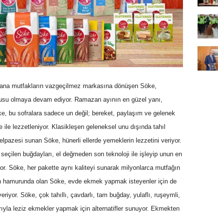
 yana mutfakların vazgeçilmez markasına dönüşen
Söke,
usu olmaya devam ediyor. Ramazan ayının en güzel yanı,
ke, bu sofralara sadece un değil; bereket, paylaşım ve gelenek
e ile lezzetleniyor. Klasikleşen geleneksel unu dışında tahıl
elpazesi sunan Söke, hünerli ellerde yemeklerin lezzetini veriyor.
seçilen buğdayları, el değmeden son teknoloji ile işleyip unun en
or.
Söke, her pakette aynı kaliteyi sunarak milyonlarca mutfağın
in hamurunda olan Söke, evde ekmek yapmak isteyenler için de
riyor. Söke, çok tahıllı, çavdarlı, tam buğday, yulaflı, ruşeymli,
ıyla leziz ekmekler yapmak için alternatifler sunuyor. Ekmekten