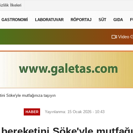
izlilik İlkeleri
GASTRONOMI
LABORATUVAR
RÖPORTAJ
SÜT
GIDA
F
Video G
ni Söke'yle mutfağınıza taşıyın
Yayınlanma: 15 Ocak 2026 - 10:43
HABER
ereketini Söke'yle mutfağı