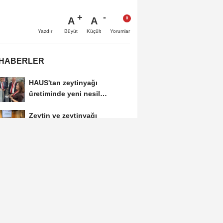
A
A
Büyüt
Küçült
Yazdır
Yorumlar
 HABERLER
HAUS'tan zeytinyağı
üretiminde yeni nesil
teknolojiler
Zeytin ve zeytinyağı
ihracatçıları finansmanda
kolaylık bekliyor
LAV HORECA'nın web
sitesine iki uluslararası ödül
İlk ruhsatlar yatırımcılara
teslim edildi
TÜGİS, Gıda sanayisini