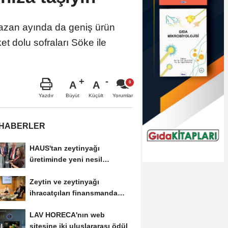
mazan ayında da geniş ürün
t dolu sofraları Söke ile
A
A
Büyüt
Küçült
Yazdır
Yorumlar
 HABERLER
HAUS'tan zeytinyağı
üretiminde yeni nesil
teknolojiler
Zeytin ve zeytinyağı
ihracatçıları finansmanda
kolaylık bekliyor
LAV HORECA'nın web
sitesine iki uluslararası ödül