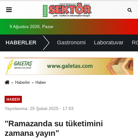
9 Ağustos 2026, Pazar
HABERLER
Gastronomi
Laboratuvar
Rö
Haberler
Haber
HABER
Yayınlanma: 25 Şubat 2025 - 17:03
"Ramazanda su tüketimini
zamana yayın"