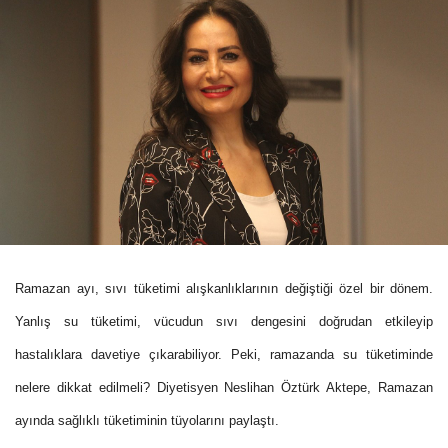
Ramazan ayı, sıvı tüketimi alışkanlıklarının değiştiği özel bir dönem.
Yanlış su tüketimi, vücudun sıvı dengesini doğrudan etkileyip
hastalıklara davetiye çıkarabiliyor. Peki, ramazanda su tüketiminde
nelere dikkat edilmeli?
Diyetisyen Neslihan Öztürk Aktepe, Ramazan
ayında sağlıklı tüketiminin tüyolarını paylaştı.