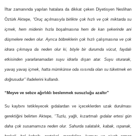
İftar zamanında yapılan hatalara da dikkat çeken
Diyetisyen Neslihan
Öztürk Aktepe
,
“Oruç açılmasıyla birlikte çok hızlı ve çok miktarda su
içmek, hem midenin hızla boşalmasına hem de kan şekerinde ani
düşmelere neden olur. Ayrıca böbreklerin çok hızlı çalışmasına ve çok
idrara çıkmaya da neden olur ki, böyle bir durumda vücut, faydalı
etkisinden yararlanamadan suyu idrarla dışarı atar. Suyu oturarak,
yavaş yavaş içmek, hatta mümkünse oda ısısında olan su tüketmek en
doğrusudur’’
ifadelerini kullandı.
“Meyve ve sebze ağırlıklı beslenmek susuzluğu azaltır”
Su kaybını tetikleyecek gıdalardan ve içeceklerden uzak durulması
gerektiğini belirten Aktepe,
‘’Tuzlu, yağlı, kızartmalı gıdalar ertesi gün
daha çok susamamıza neden olur. Sahurda salatalık, kabak, ıspanak,