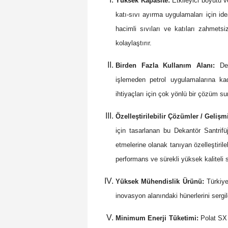
Yüksek Kapasite:
Etkileyici boyutu v
katı-sıvı ayırma uygulamaları için id
hacimli sıvıları ve katıları zahmetsi
kolaylaştırır.
Birden Fazla Kullanım Alanı:
Deka
işlemeden petrol uygulamalarına kad
ihtiyaçları için çok yönlü bir çözüm su
Özelleştirilebilir Çözümler / Geliş
için tasarlanan bu Dekantör Santrifüj
etmelerine olanak tanıyan özelleştiril
performans ve sürekli yüksek kaliteli 
Yüksek Mühendislik Ürünü:
Türkiye
inovasyon alanındaki hünerlerini sergi
Minimum Enerji Tüketimi:
Polat SX 