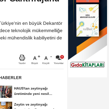
 Türkiye'nin en büyük Dekantör
sadece teknolojik mükemmelliğe
ki mühendislik kabiliyetini de
A
A
Büyüt
Küçült
Yazdır
Yorumlar
 HABERLER
HAUS'tan zeytinyağı
üretiminde yeni nesil
teknolojiler
Zeytin ve zeytinyağı