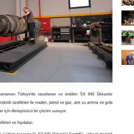
 tamamen Türkiye'de tasarlanan ve üretilen SX 840 Dekantör
islik özellikleri ile maden, petrol ve gaz, atık su arıtma ve gıda
ler için dönüştürücü bir çözüm sunuyor.
ikleri ve faydaları;