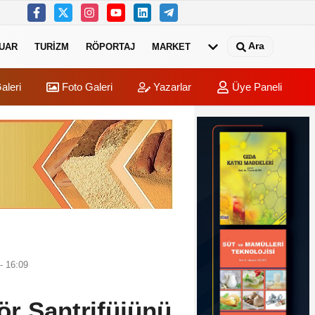
Ara
UAR
TURIZM
RÖPORTAJ
MARKET
aleri
Foto Galeri
Yazarlar
Üye Paneli
- 16:09
ör Santrifüjünü