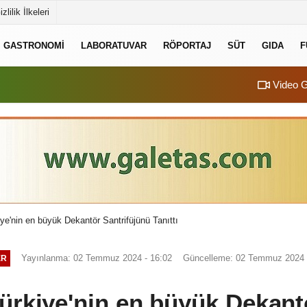
izlilik İlkeleri
GASTRONOMI
LABORATUVAR
RÖPORTAJ
SÜT
GIDA
F
Video G
ye'nin en büyük Dekantör Santrifüjünü Tanıttı
Yayınlanma: 02 Temmuz 2024 - 16:02
Güncelleme: 02 Temmuz 2024 
ER
ürkiye'nin en büyük Dekant