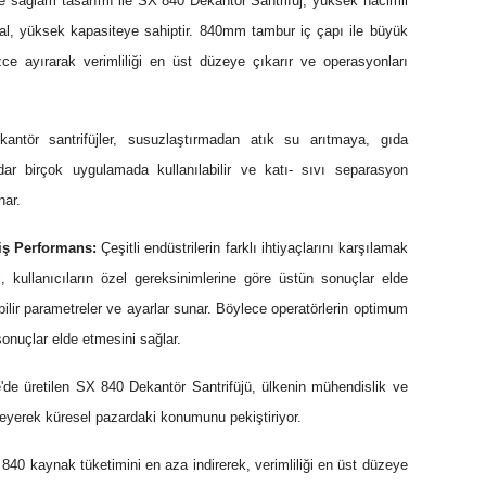
e sağlam tasarımı ile SX 840 Dekantör Santrifüj, yüksek hacimli
eal, yüksek kapasiteye sahiptir. 840mm tambur iç çapı ile büyük
zce ayırarak verimliliği en üst düzeye çıkarır ve operasyonları
ntör santrifüjler, susuzlaştırmadan atık su arıtmaya, gıda
ar birçok uygulamada kullanılabilir ve katı- sıvı separasyon
nar.
miş Performans:
Çeşitli endüstrilerin farklı ihtiyaçlarını karşılamak
, kullanıcıların özel gereksinimlerine göre üstün sonuçlar elde
ebilir parametreler ve ayarlar sunar. Böylece operatörlerin optimum
sonuçlar elde etmesini sağlar.
'de üretilen SX 840 Dekantör Santrifüjü, ülkenin mühendislik ve
leyerek küresel pazardaki konumunu pekiştiriyor.
840 kaynak tüketimini en aza indirerek, verimliliği en üst düzeye