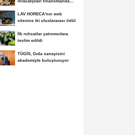
ihracatçıları finansmanda
kolaylık bekliyor
LAV HORECA'nın web
sitesine iki uluslararası ödül
İlk ruhsatlar yatırımcılara
teslim edildi
TÜGİS, Gıda sanayisini
akademiyle buluşturuyor