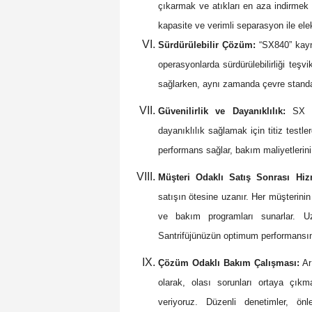
çıkarmak ve atıkları en aza indirmek 
kapasite ve verimli separasyon ile ele
Sürdürülebilir Çözüm:
“SX840” kayna
operasyonlarda sürdürülebilirliği teşv
sağlarken, aynı zamanda çevre standar
Güvenilirlik ve Dayanıklılık:
SX 84
dayanıklılık sağlamak için titiz testl
performans sağlar, bakım maliyetlerini 
Müşteri Odaklı Satış Sonrası Hiz
satışın ötesine uzanır. Her müşterinin
ve bakım programları sunarlar. U
Santrifüjünüzün optimum performansın
Çözüm Odaklı Bakım Çalışması:
Arı
olarak, olası sorunları ortaya çık
veriyoruz. Düzenli denetimler, ö