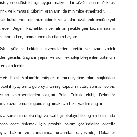
isteyen endüstriler için uygun maliyetli bir çözüm sunar. Yüksek
ktrik ve kimyasal tüketim oranlarını da minimize etmektedir.
k kullanımını optimize ederek ve atıkları azaltarak endüstriyel
ik eder. Değerli kaynakların verimli bir şekilde geri kazanılmasını
tlarının karşılanmasında da etkin rol oynar.
0, yüksek kaliteli malzemelerden üretilir ve uzun vadeli
erden geçirilir. Sağlam yapısı ve son teknoloji bileşenleri optimum
en aza indirir.
met:
Polat Makina'da müşteri memnuniyetine olan bağlılıkları
 özel ihtiyaçlarına göre uyarlanmış kapsamlı satış sonrası servis
zman teknisyenlerden oluşan Polat Teknik ekibi, Dekantör
ı ve uzun ömürlülüğünü sağlamak için hızlı yardım sağlar.
za süresinin üretkenliği ve karlılığı etkileyebileceğinin bilincinde
madan önce önlemek için proaktif bakım çözümlerine öncelik
nleyici bakım ve zamanında onarımlar sayesinde, Dekantör