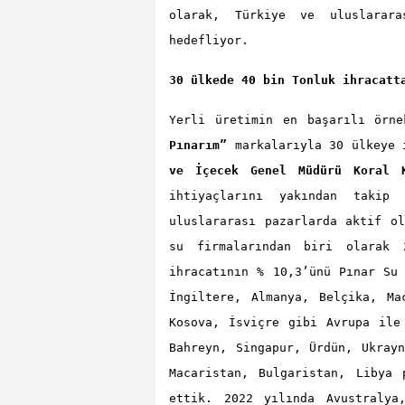
olarak, Türkiye ve uluslarara
hedefliyor.
30 ülkede 40 bin Tonluk ihracatt
Yerli üretimin en başarılı örn
Pınarım”
markalarıyla 30 ülkeye 
ve İçecek Genel Müdürü Koral K
ihtiyaçlarını yakından takip 
uluslararası pazarlarda aktif o
su firmalarından biri olarak 
ihracatının % 10,3’ünü Pınar Su
İngiltere, Almanya, Belçika, Ma
Kosova, İsviçre gibi Avrupa ile
Bahreyn, Singapur, Ürdün, Ukray
Macaristan, Bulgaristan, Libya 
ettik. 2022 yılında Avustralya