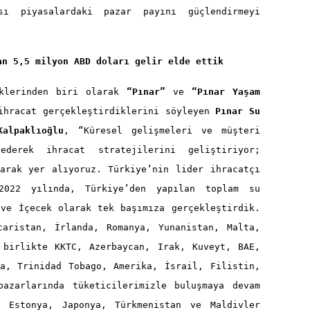
sı piyasalardaki pazar payını güçlendirmeyi
an 5,5 milyon ABD doları gelir elde ettik
eklerinden biri olarak
“Pınar”
ve
“Pınar Yaşam
ihracat gerçekleştirdiklerini
söyleyen
Pınar Su
alpaklıoğlu
, “Küresel gelişmeleri ve müşteri
ederek ihracat stratejilerini geliştiriyor;
larak yer alıyoruz. Türkiye’nin lider ihracatçı
2022 yılında, Türkiye’den yapılan toplam su
 ve İçecek olarak tek başımıza gerçekleştirdik.
caristan, İrlanda, Romanya, Yunanistan, Malta,
 birlikte KKTC, Azerbaycan, Irak, Kuveyt, BAE,
na, Trinidad Tobago, Amerika, İsrail, Filistin,
pazarlarında tüketicilerimizle buluşmaya devam
, Estonya, Japonya, Türkmenistan ve Maldivler