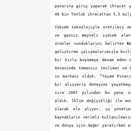
pazarına giriş yaparak ihracat 
40 bin Tonluk ihracattan 5,5 mil
Yüksek teknolojiyle üretilmiş a
ve gazsız meyveli içecek alan
ürünler sunduklarını
belirten
K
geliştirme çalışmalarımızla birl
bir hızla büyümeye devam eden e
öncesinde temassız teslimat ve 
su markası olduk. “Yaşam Pınarı
bir alışveriş deneyimi yaşatmay
sıra 2007 yılından bu yana sü
aldık. İklim değişikliği ile mü
olarak ele alıyor, su yönetim
kaynakların verimli kullanılması
ve dünya için değer yaratırken a