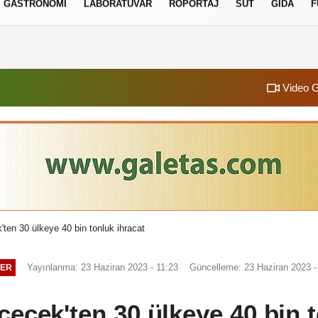
GASTRONOMI
LABORATUVAR
RÖPORTAJ
SÜT
GIDA
F
izlilik İlkeleri
Video G
'ten 30 ülkeye 40 bin tonluk ihracat
Yayınlanma: 23 Haziran 2023 - 11:23
Güncelleme: 23 Haziran 2023 -
ER
çecek'ten 30 ülkeye 40 bin 