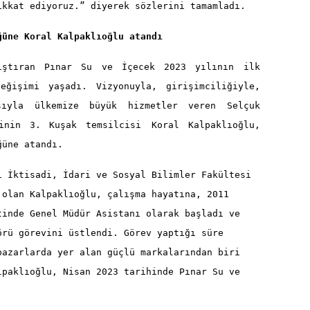
ikkat ediyoruz.
” diyerek sözlerini tamamladı.
ğüne Koral Kalpaklıoğlu atandı
nıştıran Pınar Su ve İçecek 2023 yılının ilk
eğişimi yaşadı. Vizyonuyla, girişimciliğiyle,
ısıyla ülkemize büyük hizmetler veren Selçuk
inin 3. Kuşak temsilcisi
Koral Kalpaklıoğlu,
ğüne atandı.
i İktisadi, İdari ve Sosyal Bilimler Fakültesi
 olan Kalpaklıoğlu, çalışma hayatına, 2011
tinde Genel Müdür Asistanı olarak başladı ve
örü görevini üstlendi. Görev yaptığı süre
pazarlarda yer alan güçlü markalarından biri
lpaklıoğlu, Nisan 2023 tarihinde Pınar Su ve
.