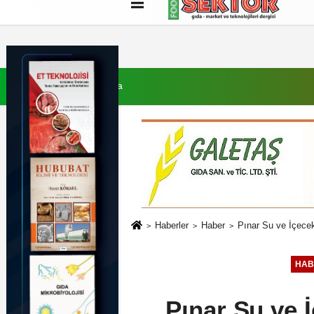
Künye
İletişim
Çerez Politikası
G
7 Ağustos 2026, Cuma
Haberler
Haber
Pınar Su ve İçecek
HAB
Pınar Su ve İ