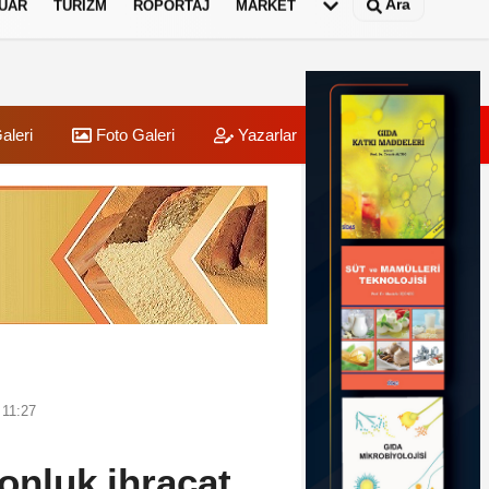
Ara
UAR
TURIZM
RÖPORTAJ
MARKET
aleri
Foto Galeri
Yazarlar
Üye Paneli
 11:27
tonluk ihracat