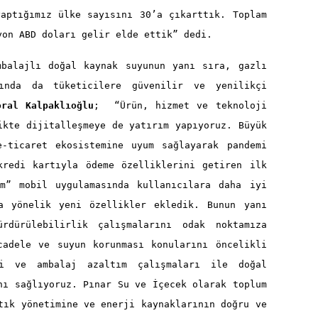
yaptığımız ülke sayısını 30’a çıkarttık. Toplam
yon ABD doları gelir elde ettik” dedi.
mbalajlı doğal kaynak suyunun yanı sıra, gazlı
ında da tüketicilere güvenilir ve yenilikçi
oral Kalpaklıoğlu
; “Ürün, hizmet ve teknoloji
ikte dijitalleşmeye de yatırım yapıyoruz. Büyük
-ticaret ekosistemine uyum sağlayarak pandemi
kredi kartıyla ödeme özelliklerini getiren ilk
m” mobil uygulamasında kullanıcılara daha iyi
a yönelik yeni özellikler ekledik. Bunun yanı
rdürülebilirlik çalışmalarını odak noktamıza
cadele ve suyun korunması konularını öncelikli
i ve ambalaj azaltım çalışmaları ile doğal
nı sağlıyoruz. Pınar Su ve İçecek olarak toplum
tık yönetimine ve enerji kaynaklarının doğru ve