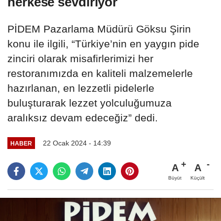
herkese sevdiriyor
PİDEM Pazarlama Müdürü Göksu Şirin
konu ile ilgili, “Türkiye’nin en yaygın pide
zinciri olarak misafirlerimizi her
restoranımızda en kaliteli malzemelerle
hazırlanan, en lezzetli pidelerle
buluşturarak lezzet yolculuğumuza
aralıksız devam edeceğiz” dedi.
22 Ocak 2024 - 14:39
HABER
A
A
Büyüt
Küçült