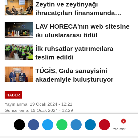
Zeytin ve zeytinyağı
ihracatçıları finansmanda
kolaylık bekliyor
LAV HORECA'nın web sitesine
iki uluslararası ödül
İlk ruhsatlar yatırımcılara
teslim edildi
TÜGİS, Gıda sanayisini
akademiyle buluşturuyor
HABER
Yayınlanma: 19 Ocak 2024 - 12:21
Güncelleme: 19 Ocak 2024 - 12:29
2024 yılı için hedef 1 milyar 450
Yorumlar
Yorumlar
milyon dolar