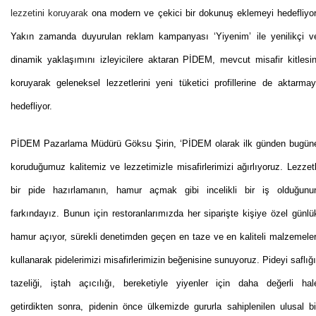
lezzetini koruyarak
ona modern ve çekici bir dokunuş eklemeyi hedefliyor
Yakın zamanda duyurulan reklam kampanyası ‘Yiyenim’ ile yenilikçi v
dinamik yaklaşımını izleyicilere aktaran PİDEM, mevcut misafir kitlesin
koruyarak geleneksel lezzetlerini yeni tüketici profillerine de aktarmay
hedefliyor.
PİDEM Pazarlama Müdürü Göksu Şirin, ‘PİDEM olarak ilk günden bugün
koruduğumuz kalitemiz ve lezzetimizle misafirlerimizi ağırlıyoruz. Lezzetl
bir pide hazırlamanın, hamur açmak gibi incelikli bir iş olduğunu
farkındayız. Bunun için restoranlarımızda her siparişte kişiye özel günlü
hamur açıyor, sürekli denetimden geçen en taze ve en kaliteli malzemeler
kullanarak pidelerimizi misafirlerimizin beğenisine sunuyoruz. Pideyi saflığı
tazeliği, iştah açıcılığı, bereketiyle yiyenler için daha değerli hal
getirdikten sonra, pidenin önce ülkemizde gururla sahiplenilen ulusal bi