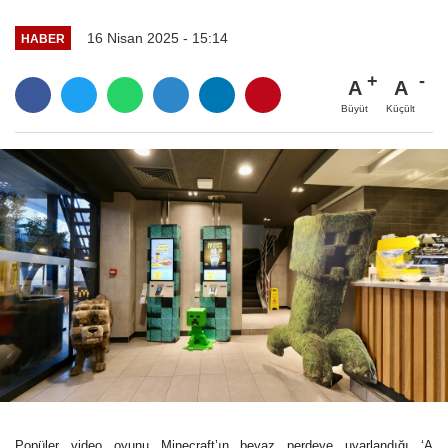
16 Nisan 2025 - 15:14
HABER
A
A
Büyüt
Küçült
Popüler video oyunu Minecraft’ın beyaz perdeye uyarlandığı ‘A