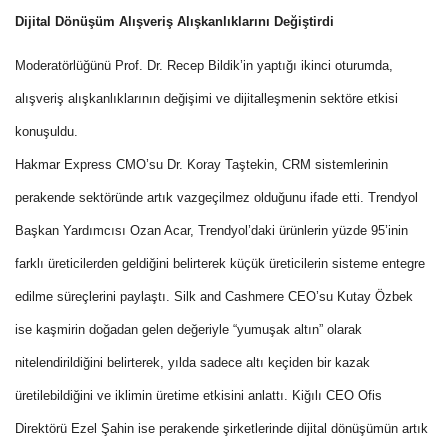
Dijital Dönüşüm Alışveriş Alışkanlıklarını Değiştirdi
Moderatörlüğünü Prof. Dr. Recep Bildik’in yaptığı ikinci oturumda,
alışveriş alışkanlıklarının değişimi ve dijitalleşmenin sektöre etkisi
konuşuldu.
Hakmar Express CMO’su Dr. Koray Taştekin, CRM sistemlerinin
perakende sektöründe artık vazgeçilmez olduğunu ifade etti. Trendyol
Başkan Yardımcısı Ozan Acar, Trendyol’daki ürünlerin yüzde 95’inin
farklı üreticilerden geldiğini belirterek küçük üreticilerin sisteme entegre
edilme süreçlerini paylaştı. Silk and Cashmere CEO’su Kutay Özbek
ise kaşmirin doğadan gelen değeriyle “yumuşak altın” olarak
nitelendirildiğini belirterek, yılda sadece altı keçiden bir kazak
üretilebildiğini ve iklimin üretime etkisini anlattı. Kiğılı CEO Ofis
Direktörü Ezel Şahin ise perakende şirketlerinde dijital dönüşümün artık