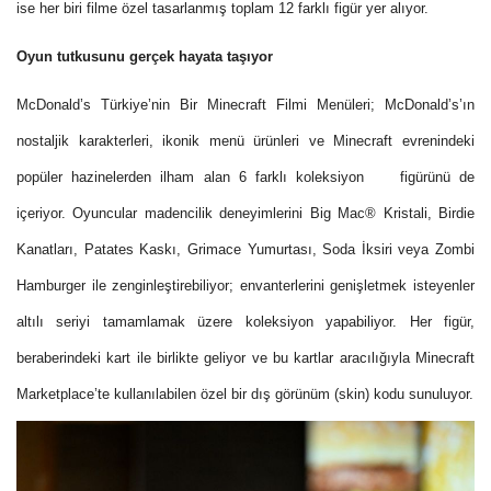
ise her biri filme özel tasarlanmış toplam 12 farklı figür yer alıyor.
Oyun tutkusunu gerçek hayata taşıyor
McDonald’s Türkiye’nin Bir Minecraft Filmi Menüleri; McDonald’s’ın
nostaljik karakterleri, ikonik menü ürünleri ve Minecraft evrenindeki
popüler hazinelerden ilham alan 6 farklı koleksiyon figürünü de
içeriyor. Oyuncular madencilik deneyimlerini Big Mac® Kristali, Birdie
Kanatları, Patates Kaskı, Grimace Yumurtası, Soda İksiri veya Zombi
Hamburger ile zenginleştirebiliyor; envanterlerini genişletmek isteyenler
altılı seriyi tamamlamak üzere koleksiyon yapabiliyor. Her figür,
beraberindeki kart ile birlikte geliyor ve bu kartlar aracılığıyla Minecraft
Marketplace’te kullanılabilen özel bir dış görünüm (skin) kodu sunuluyor.