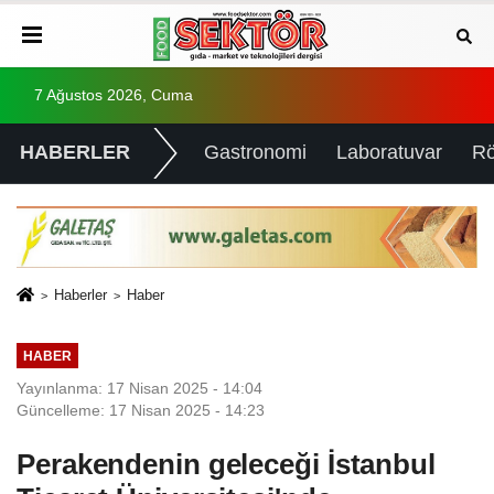
7 Ağustos 2026, Cuma
HABERLER
Gastronomi
Laboratuvar
Rö
Haberler
Haber
HABER
Yayınlanma: 17 Nisan 2025 - 14:04
Güncelleme: 17 Nisan 2025 - 14:23
Perakendenin geleceği İstanbul