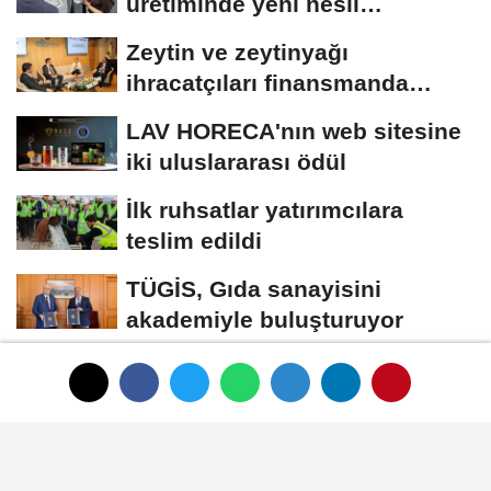
üretiminde yeni nesil
teknolojiler
Zeytin ve zeytinyağı
ihracatçıları finansmanda
kolaylık bekliyor
LAV HORECA'nın web sitesine
iki uluslararası ödül
İlk ruhsatlar yatırımcılara
teslim edildi
TÜGİS, Gıda sanayisini
akademiyle buluşturuyor
HABER
Yayınlanma: 01 Ocak 1970 - 00:33
Cargill 'Çiftçinin Zihin Haritası'nı