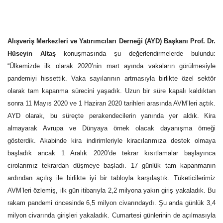
Alışveriş Merkezleri ve Yatırımcıları Derneği (AYD) Başkanı Prof. Dr.
Hüseyin Altaş
konuşmasında şu değerlendirmelerde bulundu:
“Ülkemizde ilk olarak 2020’nin mart ayında vakaların görülmesiyle
pandemiyi hissettik. Vaka sayılarının artmasıyla birlikte özel sektör
olarak tam kapanma sürecini yaşadık. Uzun bir süre kapalı kaldıktan
sonra 11 Mayıs 2020 ve 1 Haziran 2020 tarihleri arasında AVM’leri açtık.
AYD olarak, bu süreçte perakendecilerin yanında yer aldık. Kira
almayarak Avrupa ve Dünyaya örnek olacak dayanışma örneği
gösterdik. Akabinde kira indirimleriyle kiracılarımıza destek olmaya
başladık ancak 1 Aralık 2020’de tekrar kısıtlamalar başlayınca
cirolarımız tekrardan düşmeye başladı. 17 günlük tam kapanmanın
ardından açılış ile birlikte iyi bir tabloyla karşılaştık. Tüketicilerimiz
AVM’leri özlemiş, ilk gün itibarıyla 2,2 milyona yakın giriş yakaladık. Bu
rakam pandemi öncesinde 6,5 milyon civarındaydı. Şu anda günlük 3,4
milyon civarında girişleri yakaladık. Cumartesi günlerinin de açılmasıyla