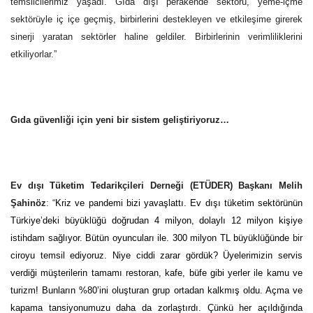
temsilcilerimiz yaşadı. Gıda dışı perakende sektörü, yeme-içme
sektörüyle iç içe geçmiş, birbirlerini destekleyen ve etkileşime girerek
sinerji yaratan sektörler haline geldiler. Birbirlerinin verimliliklerini
etkiliyorlar.”
Gıda güvenliği için yeni bir sistem geliştiriyoruz…
Ev dışı Tüketim Tedarikçileri Derneği (ETÜDER) Başkanı Melih
Şahinöz
: “
Kriz ve pandemi bizi yavaşlattı. Ev dışı tüketim sektörünün
Türkiye’deki büyüklüğü doğrudan 4 milyon, dolaylı 12 milyon kişiye
istihdam sağlıyor. Bütün oyuncuları ile. 300 milyon TL büyüklüğünde bir
ciroyu temsil ediyoruz. Niye ciddi zarar gördük? Üyelerimizin servis
verdiği müşterilerin tamamı restoran, kafe, büfe gibi yerler ile kamu ve
turizm! Bunların %80’ini oluşturan grup ortadan kalkmış oldu. Açma ve
kapama tansiyonumuzu daha da zorlaştırdı. Çünkü her açıldığında