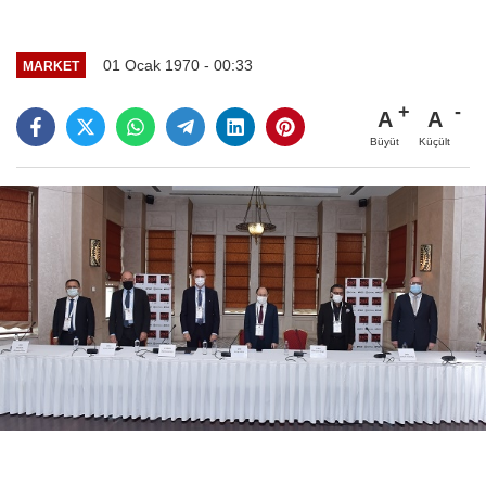
01 Ocak 1970 - 00:33
MARKET
A
A
Büyüt
Küçült