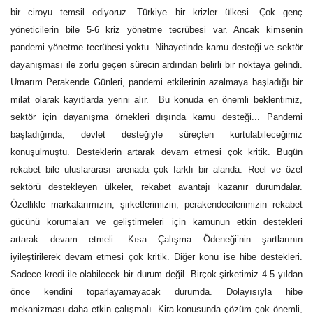
bir ciroyu temsil ediyoruz. Türkiye bir krizler ülkesi. Çok genç
yöneticilerin bile 5-6 kriz yönetme tecrübesi var. Ancak kimsenin
pandemi yönetme tecrübesi yoktu. Nihayetinde kamu desteği ve sektör
dayanışması ile zorlu geçen sürecin ardından belirli bir noktaya gelindi.
Umarım Perakende Günleri, pandemi etkilerinin azalmaya başladığı bir
milat olarak kayıtlarda yerini alır.
Bu konuda en önemli beklentimiz,
sektör için dayanışma örnekleri dışında kamu desteği... Pandemi
başladığında, devlet desteğiyle süreçten kurtulabileceğimiz
konuşulmuştu. Desteklerin artarak devam etmesi çok kritik. Bugün
rekabet bile uluslararası arenada çok farklı bir alanda. Reel ve özel
sektörü destekleyen ülkeler, rekabet avantajı kazanır durumdalar.
Özellikle markalarımızın, şirketlerimizin, perakendecilerimizin rekabet
gücünü korumaları ve geliştirmeleri için kamunun etkin destekleri
artarak devam etmeli. Kısa Çalışma Ödeneği’nin şartlarının
iyileştirilerek devam etmesi çok kritik. Diğer konu ise hibe destekleri.
Sadece kredi ile olabilecek bir durum değil. Birçok şirketimiz 4-5 yıldan
önce kendini toparlayamayacak durumda. Dolayısıyla hibe
mekanizması daha etkin çalışmalı. Kira konusunda çözüm çok önemli,