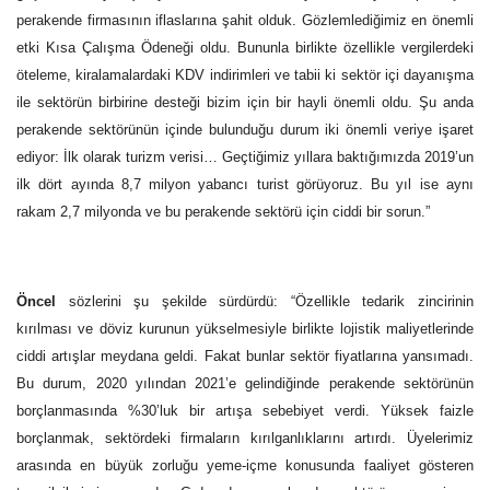
perakende firmasının iflaslarına şahit olduk. Gözlemlediğimiz en önemli
etki Kısa Çalışma Ödeneği oldu. Bununla birlikte özellikle vergilerdeki
öteleme, kiralamalardaki KDV indirimleri ve tabii ki sektör içi dayanışma
ile sektörün birbirine desteği bizim için bir hayli önemli oldu. Şu anda
perakende sektörünün içinde bulunduğu durum iki önemli veriye işaret
ediyor: İlk olarak turizm verisi… Geçtiğimiz yıllara baktığımızda 2019’un
ilk dört ayında 8,7 milyon yabancı turist görüyoruz. Bu yıl ise aynı
rakam 2,7 milyonda ve bu perakende sektörü için ciddi bir sorun.”
Öncel
sözlerini şu şekilde sürdürdü: “Özellikle tedarik zincirinin
kırılması ve döviz kurunun yükselmesiyle birlikte lojistik maliyetlerinde
ciddi artışlar meydana geldi. Fakat bunlar sektör fiyatlarına yansımadı.
Bu durum, 2020 yılından 2021’e gelindiğinde perakende sektörünün
borçlanmasında %30’luk bir artışa sebebiyet verdi. Yüksek faizle
borçlanmak, sektördeki firmaların kırılganlıklarını artırdı. Üyelerimiz
arasında en büyük zorluğu yeme-içme konusunda faaliyet gösteren