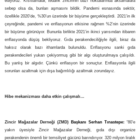
ediyoruz. Kısıtlamalar, tedarik zincirinin bazı noktalarında aksamalara
sebep olsa da, bunları aşmasını bildik. Pandemi esnasında sektör,
özellikle 2020’de, %30’un üzerinde bir büyüme gerçekleştirdi. 2021’in ilk
çeyreğinde, pandemi ve enflasyonun etkisine rağmen %2’nin üzerinde
bir büyüme görünüyor. Bununla birlikte 2021’in ikinci yarısından itibaren
enflasyonda düşüş bekliyoruz. Gıda perakendeciliğiyle ilgili, biraz da
haksız olarak bazı ithamlarda bulunuldu. Enflasyonu sanki gıda
perakendecileri yukarı çekiyormuş gibi bir algı oluşturulmaya çalışıldı.
Bu yanlış bir algıdır. Çünkü enflasyon bir sonuçtur. Enflasyonla ilgili
sorunları azaltmak için dışa bağımlılığı azaltmak zorundayız.
Hibe mekanizması daha etkin çalışmalı…
Zincir Mağazalar Derneği (ZMD)
Başkanı Serhan Tınastepe:
“80’e
yakın üyesiyle Zincir Mağazalar Derneği, gıda dışı organize
perakendenin önemli bir temsiliyet gücünü barındırıyor. 320 milyon liralık