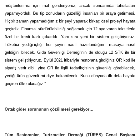
müşterilerimiz için mal gönderiyoruz, ancak sonrasında tahsilatları
yapamıyorduk. Bu tip zorlukların güzelliği insanları bir araya getirmesi.
Hiçbir zaman yapamadığımız bir şeyi yaparak birkaç özel projeyi hayata
geçirdik. Finansal sürdürülebilirliği sağlamak için 12 aya varan taksitlerle
özel bir kredi kartı çıkardık. Yanı sıra yeni bir sistem geliştiriyoruz.
Tüketici yediği-içtiği her şeyin nasıl hazırlandığını, masaya nasıl
geldiğini bilecek. Gıda Güvenliği Derneği’nin de olduğu 12 STK ile bir
sistem geliştiriyoruz. Eylül 2021 itibariyle restorana girdiğiniz QR kod ile
sipariş verir gibi, yine QR ile ilgili tedarikçisinin güvenliği görebilecek,
yediği ürün güvenli mi diye bakabilecek. Bunu dünyada ilk defa hayata
geçiren ülke olacağız.”
Ortak gider sorununun çözülmesi gerekiyor…
Tüm Restoranlar, Turizmciler Derneği (TÜRES) Genel Başkanı