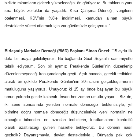
birlikte rakamların giderek yükseleceğini ön görüyoruz. Bu tablonun yanı
sıra büyük zorluklar da yaşadık. Kısa Çalışma Ödeneği, vergilerin
ötelenmesi, KDV’nin %8’e indirilmesi, kamudan alınan büyük
desteklerle süreci atlatmak için var gücümüzle çalışıyoruz.”
Birleşmiş Markalar Derneği (BMD) Başkanı Sinan Öncel
: “15 aydır ilk
defa bir araya gelebiliyoruz. Bu bağlamda Suat Soysal’ı samimiyetle
tebrik ediyorum. Son bir ayımız Perakende Günleri’nin düzenlenip
düzenlenmeyeceği konuşmalarıyla geçti. Açık havada, gerekli tedbirleri
alarak bir şekilde Perakende Günleri’nin 20’incisini gerçekleştirmenin
mutluluğunu yaşıyoruz. Umuyoruz ki 15 ay önce başlayan bu büyük
sorun yakında geride kalacak. İnsan her zaman umutla yaşar… Biz de;
iki sene sonrasında yeniden normale döneceğiz beklentisiyle, yıl
bitimine doğru normale döneceğiz düşünceleriyle -yeni normalin ne
olacağını bilmeden- en azından tedbirlerin, kısıtlamaların kontrollü
olarak azaltılacağı günleri hasretle bekliyoruz. Bu dönemi nasıl
geçirdik? Dayanışmayla, devlet destekleriyle… Dünyada pek çok