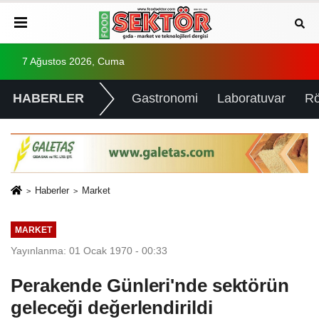
7 Ağustos 2026, Cuma
HABERLER
Gastronomi
Laboratuvar
Rö
Haberler
Market
MARKET
Yayınlanma: 01 Ocak 1970 - 00:33
Perakende Günleri'nde sektörün
geleceği değerlendirildi