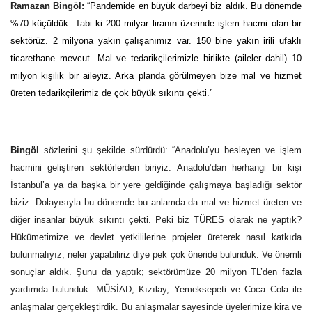
Ramazan Bingöl:
“
Pandemide en büyük darbeyi biz aldık. Bu dönemde
%70 küçüldük. Tabi ki 200 milyar liranın üzerinde işlem hacmi olan bir
sektörüz. 2 milyona yakın çalışanımız var. 150 bine yakın irili ufaklı
ticarethane mevcut. Mal ve tedarikçilerimizle birlikte (aileler dahil) 10
milyon kişilik bir aileyiz. Arka planda görülmeyen bize mal ve hizmet
üreten tedarikçilerimiz de çok büyük sıkıntı çekti.”
Bingöl
sözlerini şu şekilde sürdürdü: “Anadolu’yu besleyen ve işlem
hacmini geliştiren sektörlerden biriyiz. Anadolu’dan herhangi bir kişi
İstanbul’a ya da başka bir yere geldiğinde çalışmaya başladığı sektör
biziz. Dolayısıyla bu dönemde bu anlamda da mal ve hizmet üreten ve
diğer insanlar büyük sıkıntı çekti. Peki biz TÜRES olarak ne yaptık?
Hükümetimize ve devlet yetkililerine projeler üreterek nasıl katkıda
bulunmalıyız, neler yapabiliriz diye pek çok öneride bulunduk. Ve önemli
sonuçlar aldık. Şunu da yaptık; sektörümüze 20 milyon TL’den fazla
yardımda bulunduk. MÜSİAD, Kızılay, Yemeksepeti ve Coca Cola ile
anlaşmalar gerçekleştirdik. Bu anlaşmalar sayesinde üyelerimize kira ve