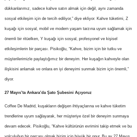
dükkanlarımız, sadece kahve satın almak için değil, aynı zamanda
sosyal etkileşim için de tercih ediliyor,” diye ekliyor. Kahve tüketimi, Z
kuşağı için sosyal, mobil ve modern yaşam tarzına uyum sağlamak için
önemli bir ritüelken, Y kuşağı için sosyal, profesyonel ve kişisel
etkileşimlerin bir parçası. Pisikoğlu, “Kahve, bizim için bir tutku ve
müşterilerimizle paylaştığımız bir deneyim. Her kuşağın kahveyle olan
ilişkisini anlamak ve onlara en iyi deneyimi sunmak bizim için önemli,”
diyor.
27 Mayıs’ta Ankara’da Şato Şubesini Açıyoruz
Coffee De Madrid, kuşakların değişen ihtiyaçlarına ve kahve tüketim
trendlerine uyum sağlayarak, her müşteriye özel bir deneyim sunmaya
devam edecek. Pisikoğlu, “Kahve kültürünün evrimini takip etmek ve bu
yolculuğun bir parçası olmak bizim için büyük bir onur. Bu ay 27 Mayıs