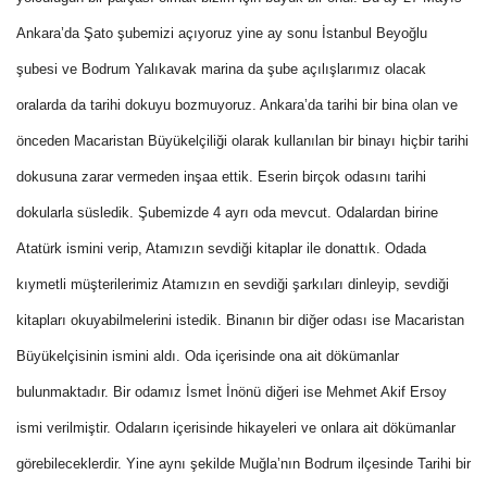
Ankara’da Şato şubemizi açıyoruz yine ay sonu İstanbul Beyoğlu
şubesi ve Bodrum Yalıkavak marina da şube açılışlarımız olacak
oralarda da tarihi dokuyu bozmuyoruz. Ankara’da tarihi bir bina olan ve
önceden Macaristan Büyükelçiliği olarak kullanılan bir binayı hiçbir tarihi
dokusuna zarar vermeden inşaa ettik. Eserin birçok odasını tarihi
dokularla süsledik. Şubemizde 4 ayrı oda mevcut. Odalardan birine
Atatürk ismini verip, Atamızın sevdiği kitaplar ile donattık. Odada
kıymetli müşterilerimiz Atamızın en sevdiği şarkıları dinleyip, sevdiği
kitapları okuyabilmelerini istedik. Binanın bir diğer odası ise Macaristan
Büyükelçisinin ismini aldı. Oda içerisinde ona ait dökümanlar
bulunmaktadır. Bir odamız İsmet İnönü diğeri ise Mehmet Akif Ersoy
ismi verilmiştir. Odaların içerisinde hikayeleri ve onlara ait dökümanlar
görebileceklerdir. Yine aynı şekilde Muğla’nın Bodrum ilçesinde Tarihi bir