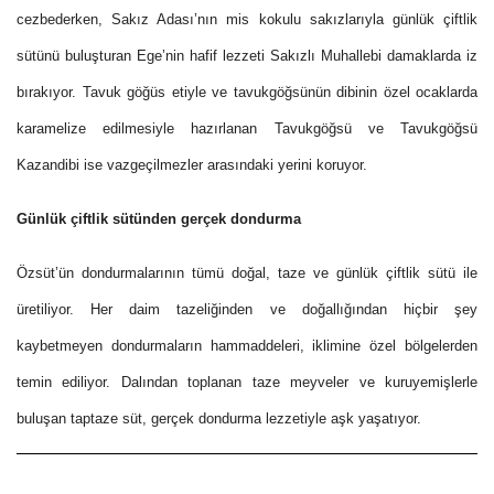
cezbederken, Sakız Adası’nın mis kokulu sakızlarıyla günlük çiftlik
sütünü buluşturan Ege’nin hafif lezzeti Sakızlı Muhallebi damaklarda iz
bırakıyor. Tavuk göğüs etiyle ve tavukgöğsünün dibinin özel ocaklarda
karamelize edilmesiyle hazırlanan Tavukgöğsü ve Tavukgöğsü
Kazandibi ise vazgeçilmezler arasındaki yerini koruyor.
Günlük çiftlik sütünden gerçek dondurma
Özsüt’ün dondurmalarının tümü doğal, taze ve günlük çiftlik sütü ile
üretiliyor.
Her daim tazeliğinden ve doğallığından hiçbir şey
kaybetmeyen dondurmaların hammaddeleri, iklimine özel bölgelerden
temin ediliyor. Dalından toplanan taze meyveler ve kuruyemişlerle
buluşan taptaze süt, gerçek dondurma lezzetiyle aşk yaşatıyor.