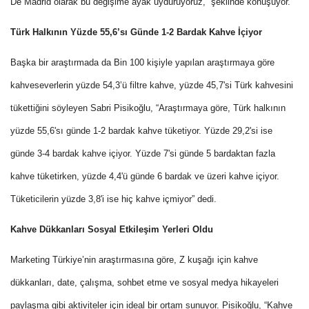
De Madrid olarak bu değişime ayak uyduruyoruz,” şeklinde konuşuyor.
Türk Halkının Yüzde 55,6’sı Günde 1-2 Bardak Kahve İçiyor
Başka bir araştırmada da Bin 100 kişiyle yapılan araştırmaya göre
kahveseverlerin yüzde 54,3’ü filtre kahve, yüzde 45,7'si Türk kahvesini
tükettiğini söyleyen Sabri Pisikoğlu, “Araştırmaya göre, Türk halkının
yüzde 55,6'sı günde 1-2 bardak kahve tüketiyor. Yüzde 29,2'si ise
günde 3-4 bardak kahve içiyor. Yüzde 7'si günde 5 bardaktan fazla
kahve tüketirken, yüzde 4,4'ü günde 6 bardak ve üzeri kahve içiyor.
Tüketicilerin yüzde 3,8'i ise hiç kahve içmiyor” dedi.
Kahve Dükkanları Sosyal Etkileşim Yerleri Oldu
Marketing Türkiye’nin araştırmasına göre, Z kuşağı için kahve
dükkanları, date, çalışma, sohbet etme ve sosyal medya hikayeleri
paylaşma gibi aktiviteler için ideal bir ortam sunuyor. Pisikoğlu, “Kahve