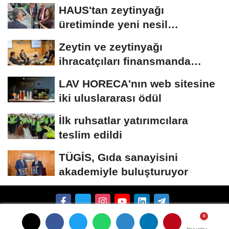
HAUS'tan zeytinyağı
üretiminde yeni nesil
teknolojiler
Zeytin ve zeytinyağı
ihracatçıları finansmanda
kolaylık bekliyor
LAV HORECA'nın web sitesine
iki uluslararası ödül
İlk ruhsatlar yatırımcılara
teslim edildi
TÜGİS, Gıda sanayisini
akademiyle buluşturuyor
Künye
İletişim
Çerez Politikası
Gizlilik İlkeleri