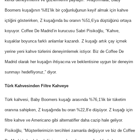
Boomers kuşağının %81’lik bir çoğunluğunun keyif almak için kahve
içtiğini gösterirken, Z kuşağında bu oranın %51,6’ya düştüğünü ortaya
koyuyor. Coffee De Madrid’in kurucusu Sabri Pisikoğlu, “Kahve,
kuşaklar boyunca farklı anlamlar kazandı. Z kuşağı artık çay içmek
yerine yeni kahve türlerini deneyimlemek istiyor. Biz de Coffee De
Madrid olarak her kuşağın ihtiyacına ve beklentisine uygun bir deneyim
sunmayı hedefliyoruz,” diyor.
Türk Kahvesinden Filtre Kahveye
Türk kahvesi, Baby Boomers kuşağı arasında %76,1’lik bir tüketim
oranına sahipken, Z kuşağında bu oran %22,8’e düşüyor. Z kuşağı için
filtre kahve ve Americano gibi alternatifler daha cazip hale geliyor.
Pisikoğlu, “Müşterilerimizin tercihleri zamanla değişiyor ve biz de Coffee