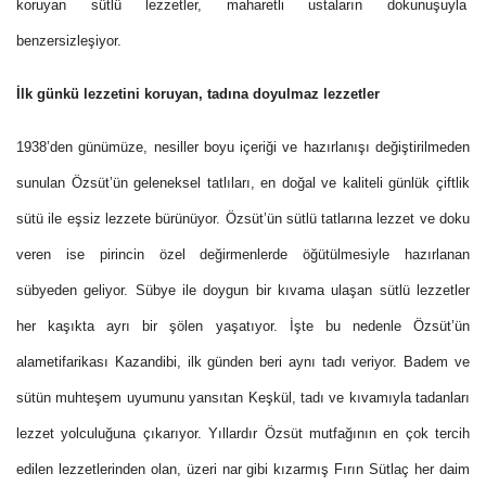
koruyan sütlü lezzetler, maharetli ustaların dokunuşuyla
benzersizleşiyor.
İlk günkü lezzetini koruyan, tadına doyulmaz lezzetler
1938’den günümüze, nesiller boyu içeriği ve hazırlanışı değiştirilmeden
sunulan
Özsüt’ün geleneksel tatlıları, en doğal ve kaliteli
günlük çiftlik
sütü ile eşsiz lezzete bürünüyor. Özsüt’ün sütlü tatlarına lezzet ve doku
veren ise pirincin özel değirmenlerde öğütülmesiyle hazırlanan
sübyeden geliyor. Sübye ile doygun bir kıvama ulaşan sütlü lezzetler
her kaşıkta ayrı bir şölen yaşatıyor. İşte bu nedenle
Özsüt’ün
alametifarikası Kazandibi, ilk günden beri aynı tadı veriyor. Badem ve
sütün muhteşem uyumunu yansıtan Keşkül, tadı ve kıvamıyla tadanları
lezzet yolculuğuna çıkarıyor. Yıllardır Özsüt mutfağının en çok tercih
edilen lezzetlerinden olan, üzeri nar gibi kızarmış Fırın Sütlaç her daim