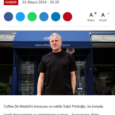
31 Mayıs 2024 - 16:33
HABER
A
A
Büyüt
Küçült
Coffee De Madrid’in kurucusu ve sahibi Sabri Pisikoğlu, bu konuda
kendi deneyimlerini ve gözlemlerini paylaştı. Araştırmalar, Baby