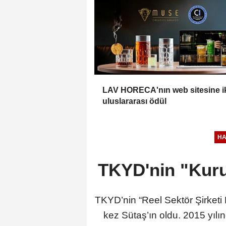
LAV HORECA'nın web sitesine i
uluslararası ödül
H
TKYD'nin "Kuru
TKYD’nin “Reel Sektör Şirket
kez Sütaş’ın oldu. 2015 yılı