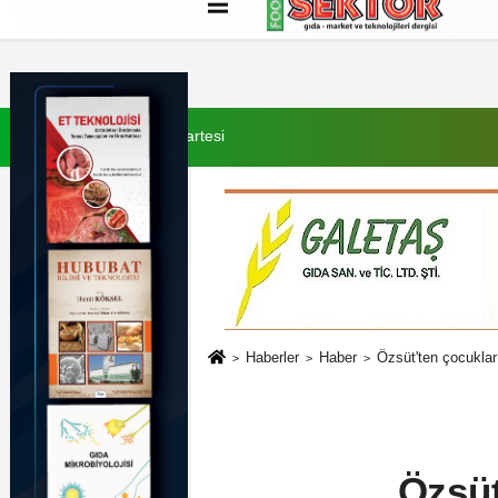
Künye
İletişim
Çerez Politikası
G
8 Ağustos 2026, Cumartesi
Haberler
Haber
Özsüt'ten çocuklar 
Özsüt