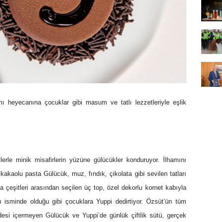
 heyecanına çocuklar gibi masum ve tatlı lezzetleriyle eşlik
tlerle minik misafirlerin yüzüne gülücükler konduruyor. İlhamını
aolu pasta Gülücük, muz, fındık, çikolata gibi sevilen tatları
a çeşitleri arasından seçilen üç top, özel dekorlu kornet kabıyla
ı isminde olduğu gibi çocuklara Yuppi dedirtiyor. Özsüt’ün tüm
desi içermeyen Gülücük ve Yuppi’de günlük çiftlik sütü, gerçek