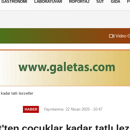
GASTRONOMI
LABORATUVAR
RÖPORTAJ
SÜT
GIDA
F
izlilik İlkeleri
Video G
kadar tatlı lezzetler
Yayınlanma: 22 Nisan 2025 - 10:47
HABER
'ten çocuklar kadar tatlı lez