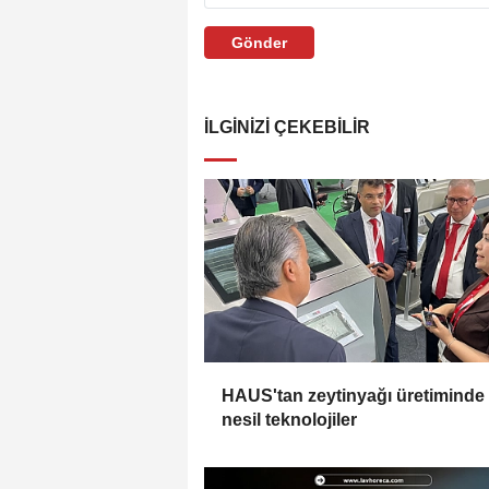
Gönder
İLGINIZI ÇEKEBILIR
HAUS'tan zeytinyağı üretiminde
nesil teknolojiler