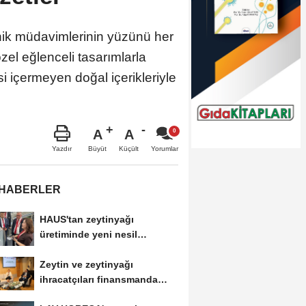
inik müdavimlerinin yüzünü her
zel eğlenceli tasarımlarla
 içermeyen doğal içerikleriyle
A
A
Büyüt
Küçült
Yazdır
Yorumlar
 HABERLER
HAUS'tan zeytinyağı
üretiminde yeni nesil
teknolojiler
Zeytin ve zeytinyağı
ihracatçıları finansmanda
kolaylık bekliyor