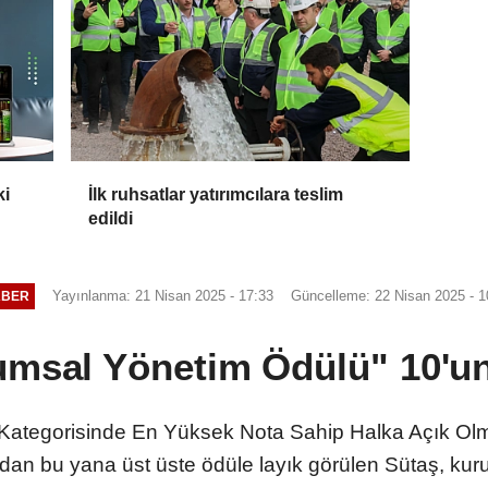
ki
İlk ruhsatlar yatırımcılara teslim
edildi
Yayınlanma: 21 Nisan 2025 - 17:33
Güncelleme: 22 Nisan 2025 - 1
ABER
msal Yönetim Ödülü" 10'un
i Kategorisinde En Yüksek Nota Sahip Halka Açık Ol
ndan bu yana üst üste ödüle layık görülen Sütaş, ku