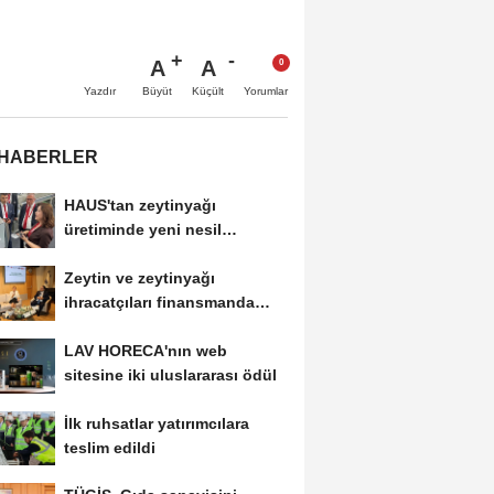
A
A
Büyüt
Küçült
Yazdır
Yorumlar
 HABERLER
HAUS'tan zeytinyağı
üretiminde yeni nesil
teknolojiler
Zeytin ve zeytinyağı
ihracatçıları finansmanda
kolaylık bekliyor
LAV HORECA'nın web
sitesine iki uluslararası ödül
İlk ruhsatlar yatırımcılara
teslim edildi