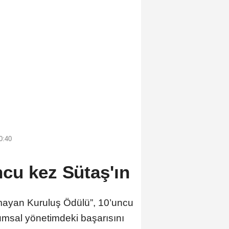
0:40
cu kez Sütaş'ın
mayan Kuruluş Ödülü”, 10’uncu
rumsal yönetimdeki başarısını