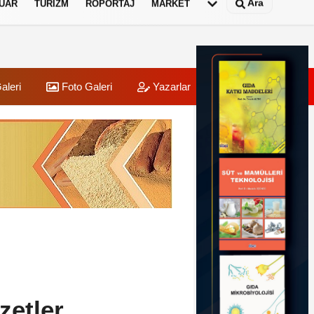
Ara
UAR
TURIZM
RÖPORTAJ
MARKET
aleri
Foto Galeri
Yazarlar
Üye Paneli
zetler