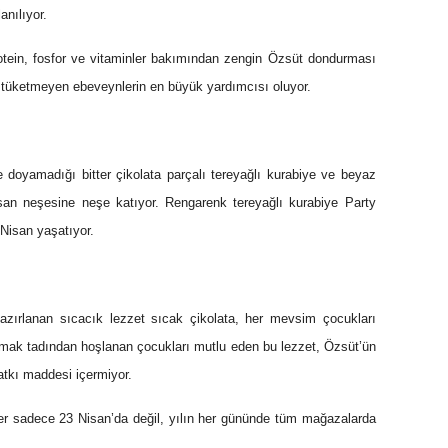
anılıyor.
rotein, fosfor ve vitaminler bakımından zengin Özsüt dondurması
ve tüketmeyen ebeveynlerin en büyük yardımcısı oluyor.
 doyamadığı bitter çikolata parçalı tereyağlı kurabiye ve beyaz
Nisan neşesine neşe katıyor. Rengarenk tereyağlı kurabiye Party
Nisan yaşatıyor.
hazırlanan sıcacık lezzet sıcak çikolata, her mevsim çocukları
 damak tadından hoşlanan çocukları mutlu eden bu lezzet, Özsüt’ün
atkı maddesi içermiyor.
tler sadece 23 Nisan’da değil, yılın her gününde tüm mağazalarda