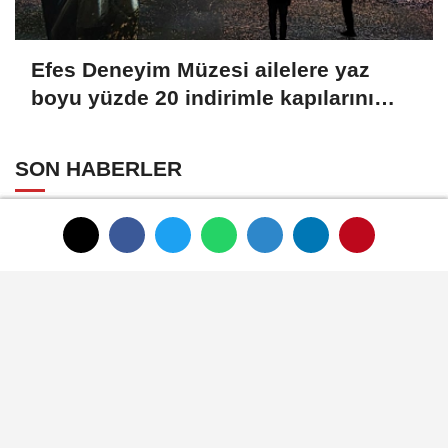
Efes Deneyim Müzesi ailelere yaz
boyu yüzde 20 indirimle kapılarını
açıyor
SON HABERLER
HAUS'tan zeytinyağı
üretiminde yeni nesil
teknolojiler
Zeytin ve zeytinyağı
ihracatçıları finansmanda
kolaylık bekliyor
LAV HORECA'nın web sitesine
iki uluslararası ödül
İlk ruhsatlar yatırımcılara