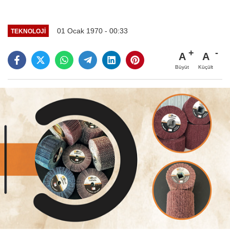
01 Ocak 1970 - 00:33
TEKNOLOJI
A
A
Büyüt
Küçült