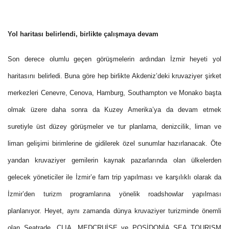
Yol haritası belirlendi, birlikte çalışmaya devam
Son derece olumlu geçen görüşmelerin ardından İzmir heyeti yol
haritasını belirledi. Buna göre hep birlikte Akdeniz’deki kruvaziyer şirket
merkezleri Cenevre, Cenova, Hamburg, Southampton ve Monako başta
olmak üzere daha sonra da Kuzey Amerika’ya da devam etmek
suretiyle üst düzey görüşmeler ve tur planlama, denizcilik, liman ve
liman gelişimi birimlerine de gidilerek özel sunumlar hazırlanacak. Öte
yandan kruvaziyer gemilerin kaynak pazarlarında olan ülkelerden
gelecek yöneticiler ile İzmir’e fam trip yapılması ve karşılıklı olarak da
İzmir’den turizm programlarına yönelik roadshowlar yapılması
planlanıyor. Heyet, aynı zamanda dünya kruvaziyer turizminde önemli
olan Seatrade, CLIA, MEDCRUİSE ve POSİDONİA SEA TOURISM