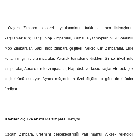
Özçam Zımpara sektörel uygulamaların farklı kullanım ihtiyaçlarını
karşılamak için; Flanşlı Mop Zımparalar, Kamalı elyaf moplar, M14 Somunlu
Mop Zımparalar, Saplı mop zımpara çeşitleri, Velcro Cırt Zımparalar, Elde
kullanım için rulo zımparalar, Kaynak temizleme diskleri, SBrite Elyaf rulo
zımparalar, Abrasoft rulo zımparalar, Flap disk ve kesici taşlar vb. pek çok
çeşit ürünü sunuyor. Ayrıca müşterilerin özel ölçülerine göre de ürünler
üretiyor.
İstenilen ölçü ve ebatlarda zımpara üretiyor
Özçam Zımpara, üretimini gerçekleştirdiği yarı mamul yüksek teknoloji