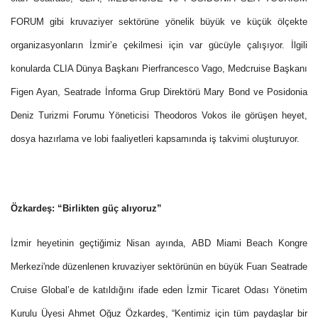
FORUM gibi kruvaziyer sektörüne yönelik büyük ve küçük ölçekte
organizasyonların İzmir’e çekilmesi için var gücüyle çalışıyor. İlgili
konularda CLIA Dünya Başkanı Pierfrancesco Vago, Medcruise Başkanı
Figen Ayan, Seatrade İnforma Grup Direktörü Mary Bond ve Posidonia
Deniz Turizmi Forumu Yöneticisi Theodoros Vokos ile görüşen heyet,
dosya hazırlama ve lobi faaliyetleri kapsamında iş takvimi oluşturuyor.
Özkardeş: “Birlikten güç alıyoruz”
İzmir heyetinin geçtiğimiz Nisan ayında, ABD Miami Beach Kongre
Merkezi'nde düzenlenen kruvaziyer sektörünün en büyük Fuarı Seatrade
Cruise Global’e de katıldığını ifade eden
İzmir Ticaret Odası Yönetim
Kurulu Üyesi Ahmet Oğuz Özkardeş, “Kentimiz için tüm paydaşlar bir