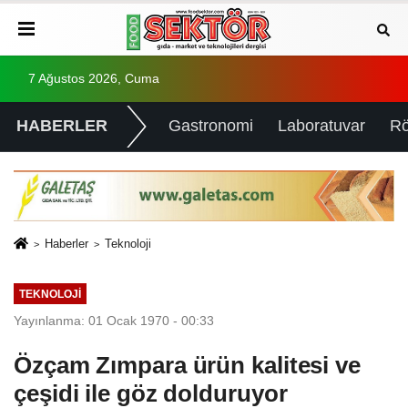
7 Ağustos 2026, Cuma
HABERLER
Gastronomi
Laboratuvar
Rö
Haberler
Teknoloji
TEKNOLOJI
Yayınlanma: 01 Ocak 1970 - 00:33
Özçam Zımpara ürün kalitesi ve
çeşidi ile göz dolduruyor