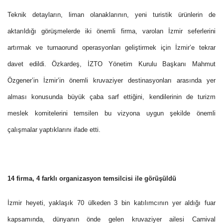
Teknik detayların, liman olanaklarının, yeni turistik ürünlerin de
aktarıldığı görüşmelerde iki önemli firma, varolan İzmir seferlerini
artırmak ve turnaorund operasyonları geliştirmek için İzmir’e tekrar
davet edildi. Özkardeş, İZTO Yönetim Kurulu Başkanı Mahmut
Özgener’in İzmir’in önemli kruvaziyer destinasyonları arasında yer
alması konusunda büyük çaba sarf ettiğini, kendilerinin de turizm
meslek komitelerini temsilen bu vizyona uygun şekilde önemli
çalışmalar yaptıklarını ifade etti.
14 firma, 4 farklı organizasyon temsilcisi ile görüşüldü
İzmir heyeti, yaklaşık 70 ülkeden 3 bin katılımcının yer aldığı fuar
kapsamında, dünyanın önde gelen kruvaziyer ailesi Carnival