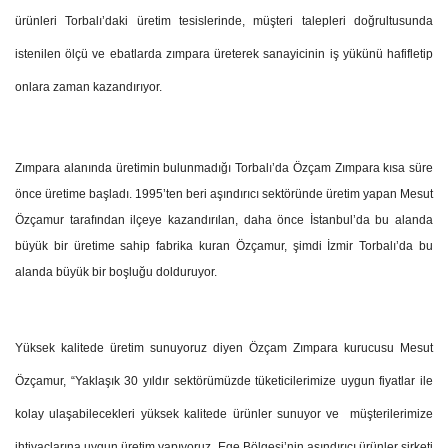
ürünleri Torbalı’daki üretim tesislerinde, müşteri talepleri doğrultusunda
istenilen ölçü ve ebatlarda zımpara üreterek sanayicinin iş yükünü hafifletip
onlara zaman kazandırıyor.
Zımpara alanında üretimin bulunmadığı Torbalı’da Özçam Zımpara kısa süre
önce üretime başladı. 1995’ten beri aşındırıcı sektöründe üretim yapan Mesut
Özçamur tarafından ilçeye kazandırılan, daha önce İstanbul’da bu alanda
büyük bir üretime sahip fabrika kuran Özçamur, şimdi İzmir Torbalı’da bu
alanda büyük bir boşluğu dolduruyor.
Yüksek kalitede üretim sunuyoruz diyen Özçam Zımpara kurucusu Mesut
Özçamur, “Yaklaşık 30 yıldır sektörümüzde tüketicilerimize uygun fiyatlar ile
kolay ulaşabilecekleri yüksek kalitede ürünler sunuyor ve
müşterilerimize
ihtiyaçlarına uygun üretim yapıyoruz. Ege Bölgesi’nin aşındırıcı ürünler şirketi