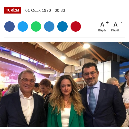
01 Ocak 1970 - 00:33
TURIZM
A
A
Büyüt
Küçült