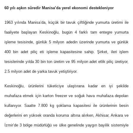
60 yılı aşkın süredir Manisa’da yerel ekonomi destekleniyor
1963 yılında Manisa’da, küçük bir tavuk çiftliğinde yumurta üretimi ile
faaliyete başlayan Keskinoğlu, bugün 4 farklı tam entegre yumurta
işleme tesisinde, günlük 5 milyon adedin üzerinde yumurta ve günlük
400 bin adet piliç eti işleme kapasitesine sahip. Şirket, ileri işlem
tesislerinde yılda 30 bin ton üretim ve 95 milyon adet etlik piliç üretiyor,
2.5 milyon adet de yarka tavuk yetiştiriyor.
Keskinoğlu, ürünlerini tüketiciye ulaştırana kadar en iyi şekilde
muhafaza etmek için karton freezer ve soğuk hava muhafaza depoları
kullanıyor. Saatte 7.800 kg şoklama kapasitesi ile ürünlerinin besin
değerlerini en yüksek oranda koruma altına alırken, Akhisar, Ankara ve
İzmir’de 3 bölge müdürlüğü ve ülke genelinde yaygın bayilik sistemiyle