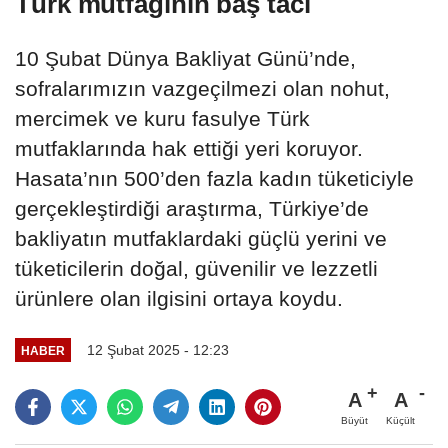
Türk mutfağının baş tacı
10 Şubat Dünya Bakliyat Günü’nde,
sofralarımızın vazgeçilmezi olan nohut,
mercimek ve kuru fasulye Türk
mutfaklarında hak ettiği yeri koruyor.
Hasata’nın 500’den fazla kadın tüketiciyle
gerçekleştirdiği araştırma, Türkiye’de
bakliyatın mutfaklardaki güçlü yerini ve
tüketicilerin doğal, güvenilir ve lezzetli
ürünlere olan ilgisini ortaya koydu.
12 Şubat 2025 - 12:23
HABER
A
A
Büyüt
Küçült