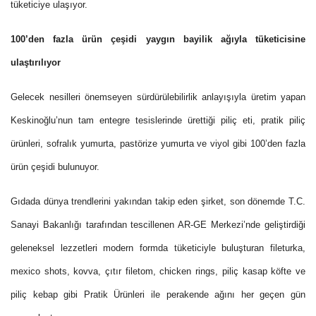
tüketiciye ulaşıyor.
100’den fazla ürün çeşidi yaygın bayilik ağıyla tüketicisine
ulaştırılıyor
Gelecek nesilleri önemseyen sürdürülebilirlik anlayışıyla üretim yapan
Keskinoğlu’nun tam entegre tesislerinde ürettiği piliç eti, pratik piliç
ürünleri, sofralık yumurta, pastörize yumurta ve viyol gibi 100’den fazla
ürün çeşidi bulunuyor.
Gıdada dünya trendlerini yakından takip eden şirket, son dönemde T.C.
Sanayi Bakanlığı tarafından tescillenen AR-GE Merkezi’nde geliştirdiği
geleneksel lezzetleri modern formda tüketiciyle buluşturan fileturka,
mexico shots, kovva, çıtır filetom, chicken rings, piliç kasap köfte ve
piliç kebap gibi Pratik Ürünleri ile perakende ağını her geçen gün