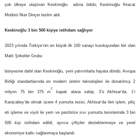
çok ülkeye ulaştıran Keskinoğlu adına ödülü; Keskinoğlu İhracat
Müdürü İlker Dinçer teslim aldı.
Keskinoğlu 3 bin 500 kişiye istihdam sağlıyor
2023 yılında Türkiye’nin en büyük ilk 100 sanayi kuruluşundan biri olan
Matlı Şirketler Grubu
bünyesine dahil olan Keskinoğlu, yeni yatırımlarla hayata döndü. Avrupa
Birliği standartlarında en modern üretim teknolojileri ile donatılmış 2
2
milyon 75 bin 375 m
kapalı alana sahip, 3’ü Akhisar’da, 1’i
Karacabey’de olmak üzere 4 yumurta tesisi, Akhisar’da ileri işlem, piliç
eti işleme ve viyol ile yem ve pastörize sıvı yumurta tesislerinde 3 bin
500 kişi istihdam edildi, ayrıca çiftçiler desteklenmeye ve yerel
ekonomiye katkı sağlanmaya başlandı.