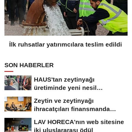
İlk ruhsatlar yatırımcılara teslim edildi
SON HABERLER
HAUS'tan zeytinyağı
üretiminde yeni nesil
teknolojiler
Zeytin ve zeytinyağı
ihracatçıları finansmanda
kolaylık bekliyor
LAV HORECA'nın web sitesine
iki uluslararası ödül