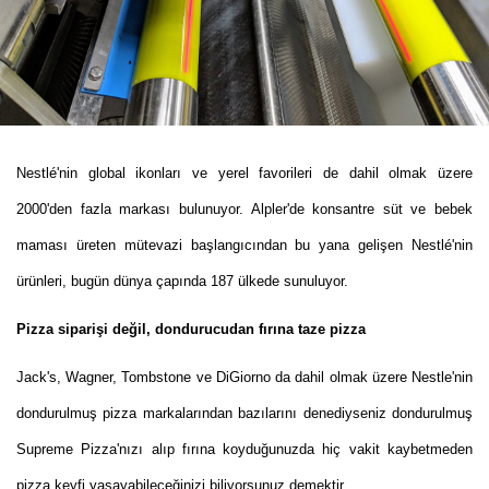
Nestlé'nin global ikonları ve yerel favorileri de dahil olmak üzere
2000'den fazla markası bulunuyor. Alpler'de konsantre süt ve bebek
maması üreten mütevazi başlangıcından bu yana gelişen Nestlé'nin
ürünleri, bugün dünya çapında 187 ülkede sunuluyor.
Pizza siparişi değil, dondurucudan fırına taze pizza
Jack's, Wagner, Tombstone ve DiGiorno da dahil olmak üzere Nestle'nin
dondurulmuş pizza markalarından bazılarını denediyseniz dondurulmuş
Supreme Pizza'nızı alıp fırına koyduğunuzda hiç vakit kaybetmeden
pizza keyfi yaşayabileceğinizi biliyorsunuz demektir.