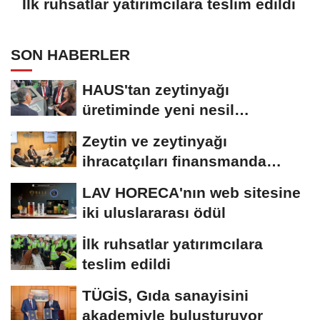
İlk ruhsatlar yatırımcılara teslim edildi
SON HABERLER
HAUS'tan zeytinyağı
üretiminde yeni nesil
teknolojiler
Zeytin ve zeytinyağı
ihracatçıları finansmanda
kolaylık bekliyor
LAV HORECA'nın web sitesine
iki uluslararası ödül
İlk ruhsatlar yatırımcılara
teslim edildi
TÜGİS, Gıda sanayisini
akademiyle buluşturuyor