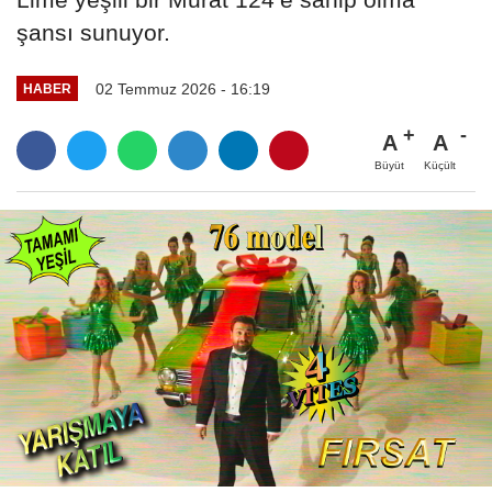
şansı sunuyor.
02 Temmuz 2026 - 16:19
HABER
A
A
Büyüt
Küçült