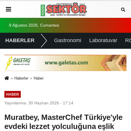
8 Ağustos 2026, Cumartesi
HABERLER
Gastronomi
Laboratuvar
Rö
Haberler
Haber
HABER
Yayınlanma: 30 Haziran 2026 - 17:14
Muratbey, MasterChef Türkiye'yle
evdeki lezzet yolculuğuna eşlik