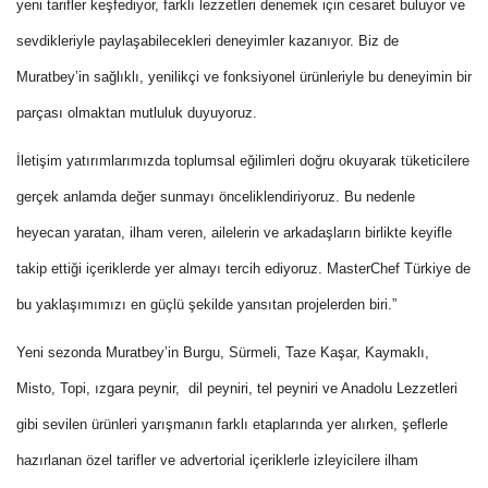
yeni tarifler keşfediyor, farklı lezzetleri denemek için cesaret buluyor ve
sevdikleriyle paylaşabilecekleri deneyimler kazanıyor. Biz de
Muratbey’in sağlıklı, yenilikçi ve fonksiyonel ürünleriyle bu deneyimin bir
parçası olmaktan mutluluk duyuyoruz.
İletişim yatırımlarımızda toplumsal eğilimleri doğru okuyarak tüketicilere
gerçek anlamda değer sunmayı önceliklendiriyoruz. Bu nedenle
heyecan yaratan, ilham veren, ailelerin ve arkadaşların birlikte keyifle
takip ettiği içeriklerde yer almayı tercih ediyoruz. MasterChef Türkiye de
bu yaklaşımımızı en güçlü şekilde yansıtan projelerden biri.”
Yeni sezonda Muratbey’in Burgu, Sürmeli, Taze Kaşar, Kaymaklı,
Misto, Topi, ızgara peynir, dil peyniri, tel peyniri ve Anadolu Lezzetleri
gibi sevilen ürünleri yarışmanın farklı etaplarında yer alırken, şeflerle
hazırlanan özel tarifler ve advertorial içeriklerle izleyicilere ilham