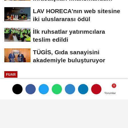
kolaylık bekliyor
LAV HORECA'nın web sitesine
iki uluslararası ödül
İlk ruhsatlar yatırımcılara
teslim edildi
TÜGİS, Gıda sanayisini
akademiyle buluşturuyor
FUAR
Yayınlanma: 30 Haziran 2026 - 16:03
Yorumlar
Yorumlar
Gıda sektörünün nabzı, bu yıl da
WorldFood İstanbul'da atacak
Dünyanın birçok noktasından gıda ve