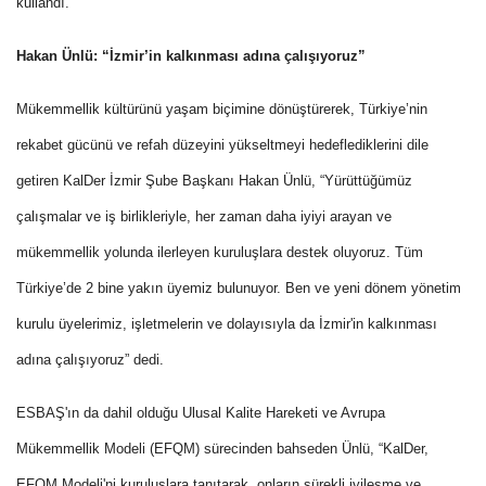
kullandı.
Hakan Ünlü: “İzmir’in kalkınması adına çalışıyoruz”
Mükemmellik kültürünü yaşam biçimine dönüştürerek, Türkiye’nin
rekabet gücünü ve refah düzeyini yükseltmeyi hedeflediklerini dile
getiren KalDer İzmir Şube Başkanı Hakan Ünlü, “Yürüttüğümüz
çalışmalar ve iş birlikleriyle, her zaman daha iyiyi arayan ve
mükemmellik yolunda ilerleyen kuruluşlara destek oluyoruz. Tüm
Türkiye’de 2 bine yakın üyemiz bulunuyor. Ben ve yeni dönem yönetim
kurulu üyelerimiz, işletmelerin ve dolayısıyla da İzmir'in kalkınması
adına çalışıyoruz” dedi.
ESBAŞ'ın da dahil olduğu Ulusal Kalite Hareketi ve Avrupa
Mükemmellik Modeli (EFQM) sürecinden bahseden Ünlü, “KalDer,
EFQM Modeli'ni kuruluşlara tanıtarak, onların sürekli iyileşme ve