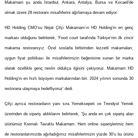
Makarnam şu anda İstanbul, Ankara, Antalya, Bursa ve Kocaeli'de
olmak üzere 28 restoranı misafirlerini ağırlamaya devam ediyor.
HD Holding CMO’su Nejat Çifçi Makarnam’ın HD Holding’in en genç
markası olduğunu belirterek, ‘Food court tarafında Türkiye’nin ilk zincir
makarna restoranıyız. Özel soslarla birbirinden lezzetli makarnaları,
uygun fiyat politikası ile misafirlerimizin beğenisine sunan bir marka
olarak özellikle genç neslin oldukça ilgisini çekiyoruz. Makarnam HD
Holding’in en hızlı büyüyen markalarından biri. 2024 yılının sonunda 30
restorana ulaşmaya hedefliyoruz’ dedi.
Çifçi ayrıca restoranların yanı sıra Yemeksepeti ve Trendyol Yemek
üzerinden de sipariş aldıklarını belirterek, ‘Şu anda en çok sipariş alan
ürünümüz Kremalı Tavuklu Makarnam. Hem online siparişlerimiz hem
de restoranlarımızda ağırladığımız misafirlerimizin yüzde 30’u bu ürünü