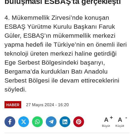
buluşması ESBAŞ'ta gerçekleşti
4. Mükemmellik Zirvesi’nde konuşan
ESBAŞ Yürütme Kurulu Başkanı Faruk
Güler, ESBAŞ’ın mükemmellik merkezi
yapma hedefi ile Türkiye’nin en önemli ileri
teknoloji üreten merkezi haline getirdiği
Ege Serbest Bölgesindeki başarıyı,
Bergama’da kurdukları Batı Anadolu
Serbest Bölgesi ile devam ettireceklerini
söyledi.
27 Mayıs 2024 - 16:20
HABER
A
A
Büyüt
Küçült