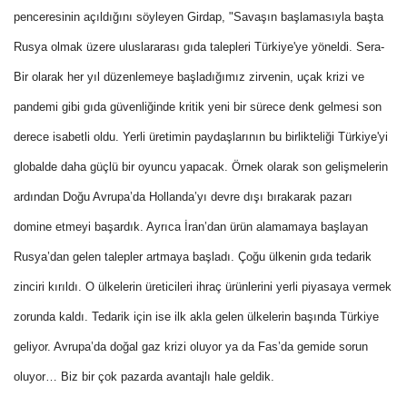
penceresinin açıldığını söyleyen Girdap, "Savaşın başlamasıyla başta
Rusya olmak üzere uluslararası gıda talepleri Türkiye'ye yöneldi. Sera-
Bir olarak her yıl düzenlemeye başladığımız zirvenin, uçak krizi ve
pandemi gibi gıda güvenliğinde kritik yeni bir sürece denk gelmesi son
derece isabetli oldu. Yerli üretimin paydaşlarının bu birlikteliği Türkiye'yi
globalde daha güçlü bir oyuncu yapacak. Örnek olarak son gelişmelerin
ardından Doğu Avrupa’da Hollanda’yı devre dışı bırakarak pazarı
domine etmeyi başardık. Ayrıca İran’dan ürün alamamaya başlayan
Rusya’dan gelen talepler artmaya başladı. Çoğu ülkenin gıda tedarik
zinciri kırıldı. O ülkelerin üreticileri ihraç ürünlerini yerli piyasaya vermek
zorunda kaldı. Tedarik için ise ilk akla gelen ülkelerin başında Türkiye
geliyor. Avrupa’da doğal gaz krizi oluyor ya da Fas’da gemide sorun
oluyor… Biz bir çok pazarda avantajlı hale geldik.