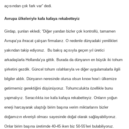
açısından çok fark var” dedi.
Avrupa ülkeleriyle kafa kafaya rekabetteyiz
Girdap, şunları ekledi; “Diğer yandan bizler çok kontrollü, tamamen
Avrupa’ya ihracat çalışan firmalarız. O nedenle dünyadaki yenilikleri
yakından takip ediyoruz. Bu bakış açısıyla geçen yıl üretici
arkadaşlarla Hollanda’ya gittik. Burada da dünyanın en büyük iki tohum
şirketini gezdik. Güncel tohum ıslahlarıyla ve diğer uygulamalarla ilgili
bilgiler aldık. Dünyanın neresinde olursa olsun know how’ı ülkemize
getirmemiz gerektiğini düşünüyoruz. Tohumculukta özellikle bunu
yapmalıyız. Seracılıkta ise kafa kafaya rekabetteyiz. Onların yoğun
enerji harcayarak ulaştığı birim başına verim miktarlarını bizler
doğamızın elverişli olması sayesinde doğal olarak sağlayabiliyoruz.
Onlar birim başına üretimde 40-45 iken biz 50-55’leri bulabiliyoruz.