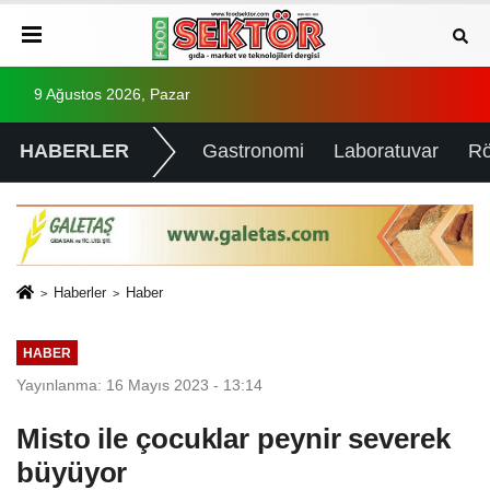
9 Ağustos 2026, Pazar
HABERLER
Gastronomi
Laboratuvar
Rö
Haberler
Haber
HABER
Yayınlanma: 16 Mayıs 2023 - 13:14
Misto ile çocuklar peynir severek
büyüyor