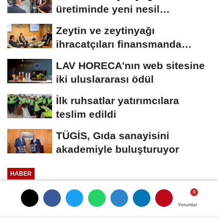
üretiminde yeni nesil
teknolojiler
Zeytin ve zeytinyağı
ihracatçıları finansmanda
kolaylık bekliyor
LAV HORECA'nın web sitesine
iki uluslararası ödül
İlk ruhsatlar yatırımcılara
teslim edildi
TÜGİS, Gıda sanayisini
akademiyle buluşturuyor
HABER
Yayınlanma: 02 Temmuz 2026 - 17:11
Yorumlar
Yorumlar
Depozito sistemi içecek