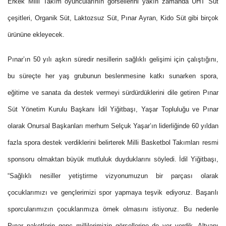
Erkek Milli Takım oyuncularının görsellerini yakın zamanda UHT Süt
çeşitleri, Organik Süt, Laktozsuz Süt, Pınar Ayran, Kido Süt gibi birçok
ürününe ekleyecek.
Pınar’ın 50 yılı aşkın süredir nesillerin sağlıklı gelişimi için çalıştığını,
bu süreçte her yaş grubunun beslenmesine katkı sunarken spora,
eğitime ve sanata da destek vermeyi sürdürdüklerini dile getiren Pınar
Süt Yönetim Kurulu Başkanı İdil Yiğitbaşı, Yaşar Topluluğu ve Pınar
olarak Onursal Başkanları merhum Selçuk Yaşar’ın liderliğinde 60 yıldan
fazla spora destek verdiklerini belirterek Milli Basketbol Takımları resmi
sponsoru olmaktan büyük mutluluk duyduklarını söyledi. İdil Yiğitbaşı,
“Sağlıklı nesiller yetiştirme vizyonumuzun bir parçası olarak
çocuklarımızı ve gençlerimizi spor yapmaya teşvik ediyoruz. Başarılı
sporcularımızın çocuklarımıza örnek olmasını istiyoruz. Bu nedenle
Pınar paketlerin genç millilerimizin görsellerine de yer verdik. Altyapı