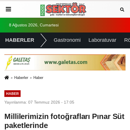
8 Ağustos 2026, Cumartesi
HABERLER
Gastronomi
Laboratuvar
Rö
Haberler
Haber
HABER
Yayınlanma: 07 Temmuz 2026 - 17:05
Millilerimizin fotoğrafları Pınar Süt
paketlerinde