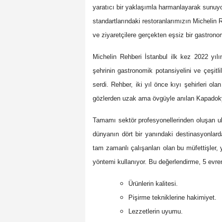
yaratıcı bir yaklaşımla harmanlayarak sunuyo
standartlarındaki restoranlarımızın Micheli
ve ziyaretçilere gerçekten eşsiz bir gastron
Michelin Rehberi İstanbul ilk kez 2022 y
şehrinin gastronomik potansiyelini ve çeşitlil
serdi. Rehber, iki yıl önce kıyı şehirleri o
gözlerden uzak ama övgüyle anılan Kapadoky
Tamamı sektör profesyonellerinden oluşan ul
dünyanın dört bir yanındaki destinasyonlarda
tam zamanlı çalışanları olan bu müfettişler,
yöntemi kullanıyor. Bu değerlendirme, 5 evren
Ürünlerin kalitesi.
Pişirme tekniklerine hakimiyet.
Lezzetlerin uyumu.