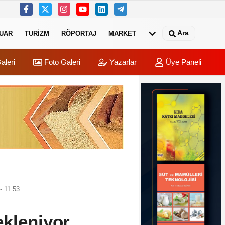
Ara
UAR
TURIZM
RÖPORTAJ
MARKET
aleri
Foto Galeri
Yazarlar
Üye Paneli
- 11:53
ekleniyor