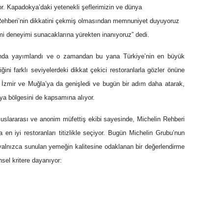
r. Kapadokya’daki yetenekli şeflerimizin ve dünya
n Rehberi’nin dikkatini çekmiş olmasından memnuniyet duyuyoruz
omi deneyimi sunacaklarına yürekten inanıyoruz” dedi.
ılında yayımlandı ve o zamandan bu yana Türkiye’nin en büyük
iğini farklı seviyelerdeki dikkat çekici restoranlarla gözler önüne
lan İzmir ve Muğla’ya da genişledi ve bugün bir adım daha atarak,
a bölgesini de kapsamına alıyor.
uslararası ve anonim müfettiş ekibi sayesinde, Michelin Rehberi
 en iyi restoranları titizlikle seçiyor. Bugün Michelin Grubu’nun
 yalnızca sunulan yemeğin kalitesine odaklanan bir değerlendirme
sel kritere dayanıyor: