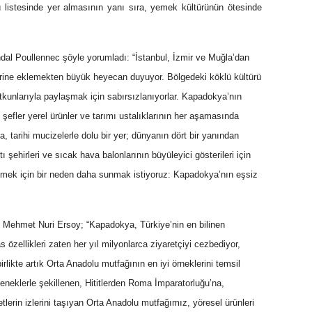
istesinde yer almasının yanı sıra, yemek kültürünün ötesinde
dal Poullennec şöyle yorumladı: “İstanbul, İzmir ve Muğla’dan
lerine eklemekten büyük heyecan duyuyor. Bölgedeki köklü kültürü
utkunlarıyla paylaşmak için sabırsızlanıyorlar. Kapadokya’nın
 şefler yerel ürünler ve tarımı ustalıklarının her aşamasında
, tarihi mucizelerle dolu bir yer; dünyanın dört bir yanından
ı şehirleri ve sıcak hava balonlarının büyüleyici gösterileri için
etmek için bir neden daha sunmak istiyoruz: Kapadokya’nın eşsiz
 Mehmet Nuri Ersoy; “Kapadokya, Türkiye’nin en bilinen
 özellikleri zaten her yıl milyonlarca ziyaretçiyi cezbediyor,
rlikte artık Orta Anadolu mutfağının en iyi örneklerini temsil
leneklerle şekillenen, Hititlerden Roma İmparatorluğu’na,
erin izlerini taşıyan Orta Anadolu mutfağımız, yöresel ürünleri