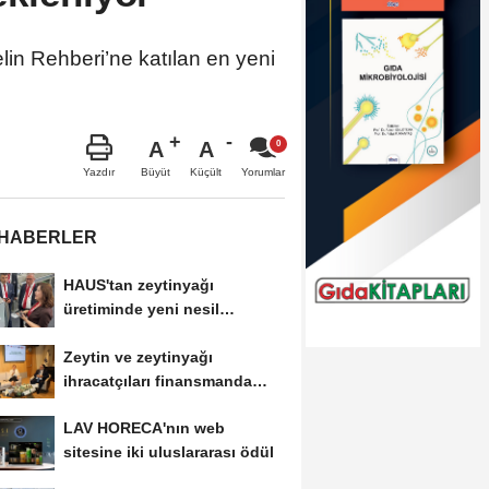
in Rehberi’ne katılan en yeni
A
A
Büyüt
Küçült
Yazdır
Yorumlar
 HABERLER
HAUS'tan zeytinyağı
üretiminde yeni nesil
teknolojiler
Zeytin ve zeytinyağı
ihracatçıları finansmanda
kolaylık bekliyor
LAV HORECA'nın web
sitesine iki uluslararası ödül