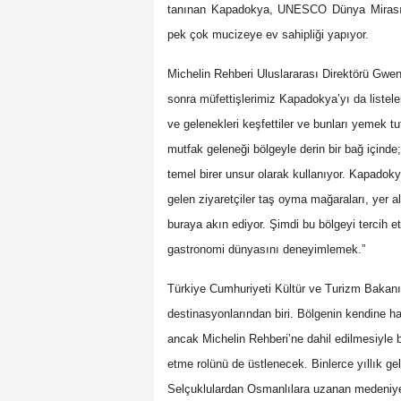
tanınan Kapadokya, UNESCO Dünya Mirası l
pek çok mucizeye ev sahipliği yapıyor.
Michelin Rehberi Uluslararası Direktörü Gwen
sonra müfettişlerimiz Kapadokya’yı da liste
ve gelenekleri keşfettiler ve bunları yemek t
mutfak geleneği bölgeyle derin bir bağ içinde;
temel birer unsur olarak kullanıyor. Kapadokya
gelen ziyaretçiler taş oyma mağaraları, yer alt
buraya akın ediyor. Şimdi bu bölgeyi tercih 
gastronomi dünyasını deneyimlemek.”
Türkiye Cumhuriyeti Kültür ve Turizm Bakanı
destinasyonlarından biri. Bölgenin kendine has
ancak Michelin Rehberi’ne dahil edilmesiyle bi
etme rolünü de üstlenecek. Binlerce yıllık ge
Selçuklulardan Osmanlılara uzanan medeniyetl