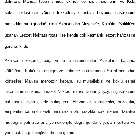
dolması, Man
isa taban simidi,
ekmek dolması, höşmerim ve Kula
şekerli pidesi gibi yöresel lezzetleriyle festival boyunca gastronomi
meraklılarının ilgi odağı oldu. Akhisar’dan Alaşehir’e, Kula’dan Salihli’ye
uzanan Lezzet Noktası rotası ise kentin çok katmanlı lezzet hafızasını
görünür kıldı.
Akhisar’ın kokoreç, paça ve köfte geleneğinden Alaşehir’in kapama
kültürüne, Kula’nın kaburga ve kokoreç ustalarından Salihli’nin odun
köftesine, Manisa merkezin kebabı, su muhallebisi ve köklü esnaf
lokantalarına uzanan Lezzet Noktası rotası, kentin yaşayan gastronomi
hafızasını ziyaretçilerle buluşturdu. Helvacılar, katmerciler, bozacılar,
turşucular ve sütlü tatlı ustalarının da seçkide yer alması, Manisa
mutfağını yalnızca ana yemekleriyle değil, gündelik yaşam kültürü ve
yerel ustalık geleneğiyle de öne çıkardı.