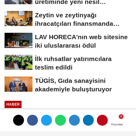
üretiminde yeni nesil
teknolojiler
Zeytin ve zeytinyağı
ihracatçıları finansmanda
kolaylık bekliyor
LAV HORECA'nın web sitesine
iki uluslararası ödül
İlk ruhsatlar yatırımcılara
teslim edildi
TÜGİS, Gıda sanayisini
akademiyle buluşturuyor
HABER
Yayınlanma: 05 Haziran 2026 - 15:34
Yorumlar
Yorumlar
PizzaLazza'dan çikolatanın akışına