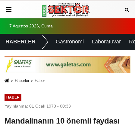
7 Ağustos 2026, Cuma
HABERLER
Gastronomi
Laboratuvar
Rö
Haberler
Haber
HABER
Yayınlanma: 01 Ocak 1970 - 00:33
Mandalinanın 10 önemli faydası