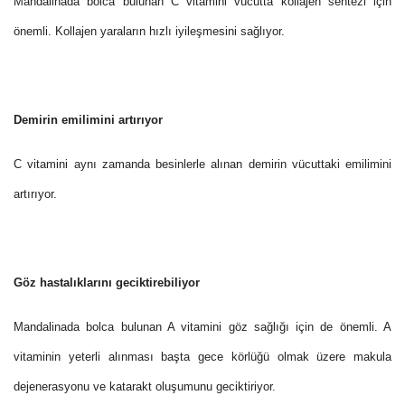
Mandalinada bolca bulunan C vitamini vücutta kollajen sentezi için
önemli. Kollajen yaraların hızlı iyileşmesini sağlıyor.
Demirin emilimini artırıyor
C vitamini aynı zamanda besinlerle alınan demirin vücuttaki emilimini
artırıyor.
Göz hastalıklarını geciktirebiliyor
Mandalinada bolca bulunan A vitamini göz sağlığı için de önemli. A
vitaminin yeterli alınması başta gece körlüğü olmak üzere makula
dejenerasyonu ve katarakt oluşumunu geciktiriyor.