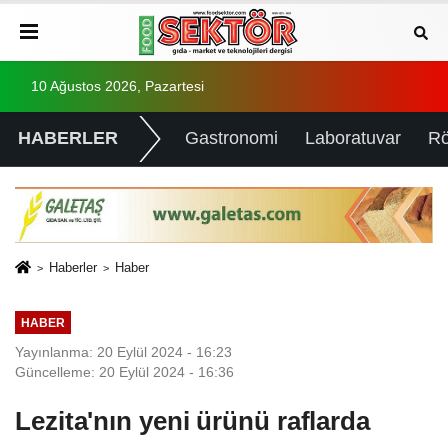
10 Ağustos 2026, Pazartesi
HABERLER
Gastronomi
Laboratuvar
Rö
Haberler
Haber
HABER
Yayınlanma: 20 Eylül 2024 - 16:23
Güncelleme: 20 Eylül 2024 - 16:36
Lezita'nın yeni ürünü raflarda