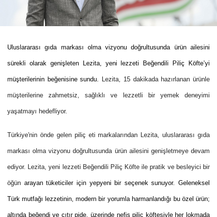
Uluslararası gıda markası olma vizyonu doğrultusunda ürün ailesini
sürekli olarak genişleten Lezita, yeni lezzeti Beğendili Piliç Köfte’yi
müşterilerinin beğenisine sundu.
Lezita, 15 dakikada hazırlanan ürünle
müşterilerine zahmetsiz, sağlıklı ve lezzetli bir yemek deneyimi
yaşatmayı hedefliyor.
Türkiye'nin önde gelen piliç eti markalarından Lezita, uluslararası gıda
markası olma vizyonu doğrultusunda ürün ailesini genişletmeye devam
ediyor. Lezita, yeni lezzeti Beğendili Piliç Köfte ile pratik ve besleyici bir
öğün
arayan tüketiciler için yepyeni bir seçenek sunuyor. G
eleneksel
Türk mutfağı lezzetinin, modern bir yorumla harmanlandığı bu özel ürün;
altında beğendi ve çıtır pide, üzerinde nefis piliç köftesiyle her lokmada