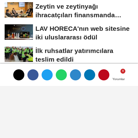
teknolojiler
Zeytin ve zeytinyağı
ihracatçıları finansmanda
kolaylık bekliyor
LAV HORECA'nın web sitesine
iki uluslararası ödül
İlk ruhsatlar yatırımcılara
teslim edildi
TÜGİS, Gıda sanayisini
Yorumlar
Yorumlar
Yorumlar
akademiyle buluşturuyor
HABER
Yayınlanma: 25 Şubat 2025 - 15:49
İhracat sıralamasında Ege'nin 4.
büyüğü Ege Serbest Bölgesi