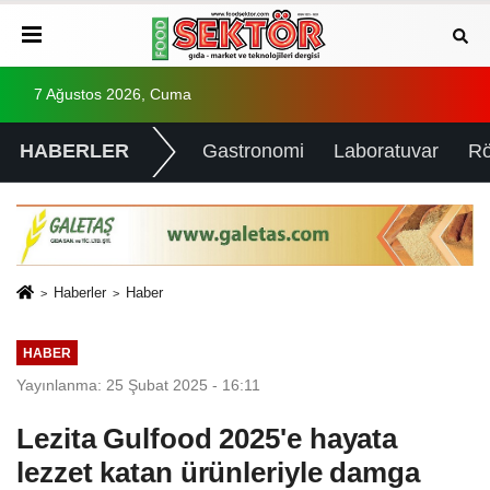
7 Ağustos 2026, Cuma
HABERLER
Gastronomi
Laboratuvar
Rö
Haberler
Haber
HABER
Yayınlanma: 25 Şubat 2025 - 16:11
Lezita Gulfood 2025'e hayata
lezzet katan ürünleriyle damga