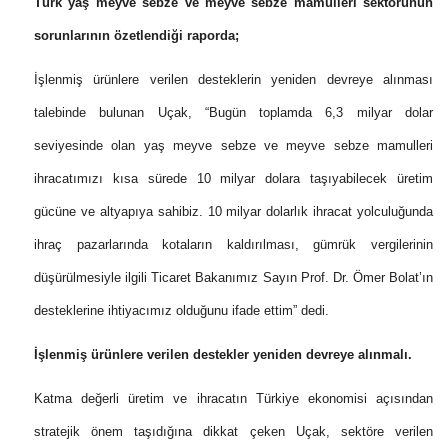
Türk yaş meyve sebze ve meyve sebze mamulleri sektörünün
sorunlarının özetlendiği raporda;
İşlenmiş ürünlere verilen desteklerin yeniden devreye alınması
talebinde bulunan Uçak, “Bugün toplamda 6,3 milyar dolar
seviyesinde olan yaş meyve sebze ve meyve sebze mamulleri
ihracatımızı kısa sürede 10 milyar dolara taşıyabilecek üretim
gücüne ve altyapıya sahibiz. 10 milyar dolarlık ihracat yolculuğunda
ihraç pazarlarında kotaların kaldırılması, gümrük vergilerinin
düşürülmesiyle ilgili Ticaret Bakanımız Sayın Prof. Dr. Ömer Bolat’ın
desteklerine ihtiyacımız olduğunu ifade ettim” dedi.
İşlenmiş ürünlere verilen destekler yeniden devreye alınmalı.
Katma değerli üretim ve ihracatın Türkiye ekonomisi açısından
stratejik önem taşıdığına dikkat çeken Uçak, sektöre verilen