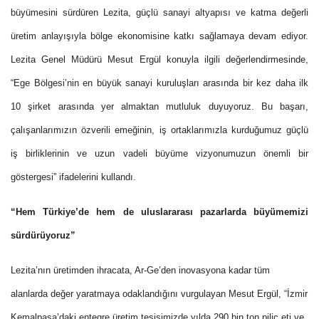
büyümesini sürdüren Lezita, güçlü sanayi altyapısı ve katma değerli
üretim anlayışıyla bölge ekonomisine katkı sağlamaya devam ediyor.
Lezita Genel Müdürü Mesut Ergül konuyla ilgili değerlendirmesinde,
“Ege Bölgesi’nin en büyük sanayi kuruluşları arasında bir kez daha ilk
10 şirket arasında yer almaktan mutluluk duyuyoruz. Bu başarı,
çalışanlarımızın özverili emeğinin, iş ortaklarımızla kurduğumuz güçlü
iş birliklerinin ve uzun vadeli büyüme vizyonumuzun önemli bir
göstergesi” ifadelerini kullandı.
“Hem Türkiye’de hem de uluslararası pazarlarda büyümemizi
sürdürüyoruz”
Lezita’nın üretimden ihracata, Ar-Ge’den inovasyona kadar tüm
alanlarda değer yaratmaya odaklandığını vurgulayan Mesut Ergül, “İzmir
Kemalpaşa’daki entegre üretim tesisimizde yılda 290 bin ton piliç eti ve