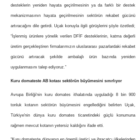
desteklerin yeniden hayata geçirilmesinin ya da farklı bir destek
mekanizmasının hayata geçirilmesinin sektörün rekabet gücünü
artıracağını dile getirdi. Uçak konuyla ilgili görüşlerini şöyle özetledi;
“İşlenmiş ürünlere yönelik verilen DFİF desteklerinin, katma değerli
üretim gerçekleştiren firmalarımızın uluslararası pazarlardaki rekabet
gücünü artıracak şekilde ambalajlı ürün bazında yeniden
uygulanmasını talep ediyoruz.”
Kuru domateste AB kotası sektörün büyümesini sınırlıyor
Avrupa Birliği'nin kuru domates ithalatında uyguladığı 8 bin 900
tonluk kotanın sektörün büyümesini engellediğini belirten Uçak,
Türkiye'nin dünya kuru domates ticaretindeki güçlü konumuna
rağmen mevcut kotanın yetersiz kaldığını ifade etti.
“Kuru domateste dünyanın en önemli üretici ve ihracatçı ülkelerinden