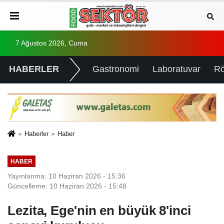
7 Ağustos 2026, Cuma
HABERLER
Gastronomi
Laboratuvar
Rö
Haberler
Haber
HABER
Yayınlanma: 10 Haziran 2026 - 15:36
Güncelleme: 10 Haziran 2026 - 15:48
Lezita, Ege'nin en büyük 8'inci