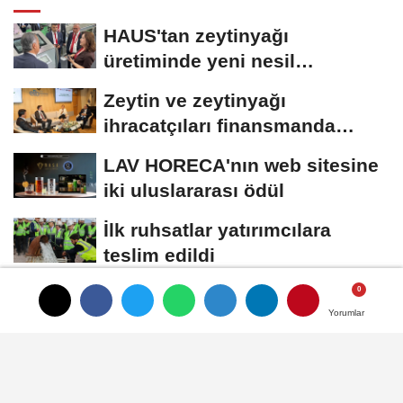
HAUS'tan zeytinyağı
üretiminde yeni nesil
teknolojiler
Zeytin ve zeytinyağı
ihracatçıları finansmanda
kolaylık bekliyor
LAV HORECA'nın web sitesine
iki uluslararası ödül
İlk ruhsatlar yatırımcılara
teslim edildi
TÜGİS, Gıda sanayisini
Yorumlar
Yorumlar
akademiyle buluşturuyor