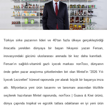
Türkiye sirke pazarının lideri ve 40’tan fazla ülkeye gerçekleştirdiği
ihracatla yerelden dünyaya bir başarı hikayesi yazan Fersan,
inovasyondaki gücünü uluslararası arenada bir kez daha kanıtladı.
Fersan’ın sağlıklı-vitaminli gazlı içecek markası nonToxx, dünyanın
önde gelen pazar araştırma şirketlerinden biri olan Mintel’in “2026 Yılı
İçecek Lezzetleri”
küresel raporunda yer alarak büyük bir başarıya imza
attı. Milyonlarca yeni ürün tasarımı ve lansmanı arasından titizlikle
seçilerek hazırlanan Mintel raporunda, nonToxx | Guava & Kiwi ürünü,
dünya çapında tropikal ve egzotik tatlara odaklanan en iyi yeni ürün