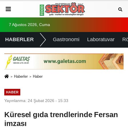
7 Ağustos 2026, Cuma
HABERLER
Gastronomi
Laboratuvar
Rö
Haberler
Haber
HABER
Yayınlanma: 24 Şubat 2026 - 15:33
Küresel gıda trendlerinde Fersan
imzası