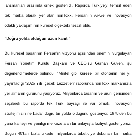
lansmanları arasında örnek gösterildi. Raporda Türkiye'yi temsil eden
tek marka olarak yer alan nonToxx, Fersan’ın Ar-Ge ve inovasyon
odaklı yaklaşımının küresel ölçekteki tescili oldu.
"Doğru yolda olduğumuzun kanıtı"
Bu küresel başarının Fersan’ın vizyonu açısından önemini vurgulayan
Fersan Yönetim Kurulu Başkanı ve CEO’su Gürhan Güven, şu
değerlendirmelerde bulundu: "Mintel gibi küresel bir otoritenin her yıl
yayınladığı “2026 Yılı İçecek Lezzetleri” raporunda nonToxx markamızla
yer almanın gururunu yaşıyoruz. Milyonlarca tasarım ve ürün içerisinden
seçilerek bu raporda tek Türk bayrağı ile var olmak, inovasyon
stratejimizin ne kadar doğru bir yolda olduğunu gösteriyor. 1978’den bu
yana kaliteyi ve yeniliği merkeze alan bir anlayışla faaliyet gösteriyoruz.
Bugün 40’tan fazla ülkede milyonlarca tüketiciye dokunan bir marka