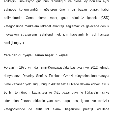
edildiğini, inovasyon gücünün tanındığını ve global oyuncularla aynı
sahnede konumlandığını gösteren önemli bir başarı olarak kabul
edilmektedir. Genel olarak rapor, gazlı alkolsüz içecek (CSD)
kategorisinde markalara rekabet avantajı sağlamak ve geleceğe dönük
inovasyon stratejilerini şekillendirmek için kapsamlı bir yol haritası
niteliği taşıyor.
Yerelden dünyaya uzanan başarı hikayesi
Fersan’ın 1978 yılında İzmir-Kemalpaşa’da başlayan ve 2012 yılında
dünya devi Develey Senf & Feinkost GmbH bünyesine katılmasıyla
ivme kazanan yolculuğu, bugün 40’tan fazla ülkede devam ediyor. Yıllık
90 bin ton üretim kapasitesi ve %25 pazar payı ile Türkiye’nin sirke
lideri olan Fersan; sirkenin yanı sıra turşu, sos, içecek ve temizlik
kategorilerinde de aktif rol alarak başarısını prestijli ödüllerle