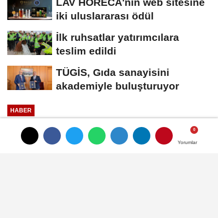
LAV HORECA'nın web sitesine
iki uluslararası ödül
İlk ruhsatlar yatırımcılara
teslim edildi
TÜGİS, Gıda sanayisini
akademiyle buluşturuyor
HABER
Yayınlanma: 24 Şubat 2026 - 15:17
Güncelleme: 24 Şubat 2026 - 15:25
Yorumlar
Yorumlar
Ata tohumuyla üretilen yerli
susam ramazan sofralarında
Sahur ve iftar sofralarında hem tok tutan
hem de sağlıklı atıştırmalıklara ihtiyaç