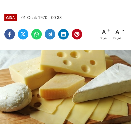
01 Ocak 1970 - 00:33
GIDA
A
A
Büyüt
Küçült