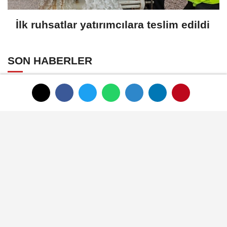
İlk ruhsatlar yatırımcılara teslim edildi
SON HABERLER
HAUS'tan zeytinyağı
üretiminde yeni nesil
teknolojiler
Zeytin ve zeytinyağı
ihracatçıları finansmanda
kolaylık bekliyor
LAV HORECA'nın web sitesine
iki uluslararası ödül
İlk ruhsatlar yatırımcılara
teslim edildi