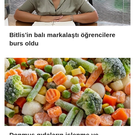
Bitlis'in balı markalaştı öğrencilere
burs oldu
Donmuş gıdaların işlenme ve