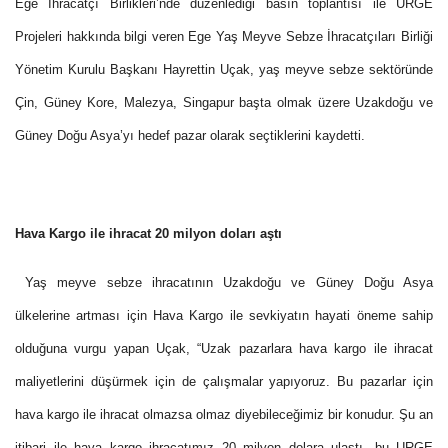
Ege İhracatçı Birlikleri’nde düzenlediği basın toplantısı ile URGE
Projeleri hakkında bilgi veren Ege Yaş Meyve Sebze İhracatçıları Birliği
Yönetim Kurulu Başkanı Hayrettin Uçak, yaş meyve sebze sektöründe
Çin, Güney Kore, Malezya, Singapur başta olmak üzere Uzakdoğu ve
Güney Doğu Asya’yı hedef pazar olarak seçtiklerini kaydetti.
Hava Kargo ile ihracat 20 milyon doları aştı
Yaş meyve sebze ihracatının Uzakdoğu ve Güney Doğu Asya
ülkelerine artması için Hava Kargo ile sevkiyatın hayati öneme sahip
olduğuna vurgu yapan Uçak, “Uzak pazarlara hava kargo ile ihracat
maliyetlerini düşürmek için de çalışmalar yapıyoruz. Bu pazarlar için
hava kargo ile ihracat olmazsa olmaz diyebileceğimiz bir konudur. Şu an
itibari ile hava kargo ihracatımız 20 milyon dolara ulaştı, bu URGE