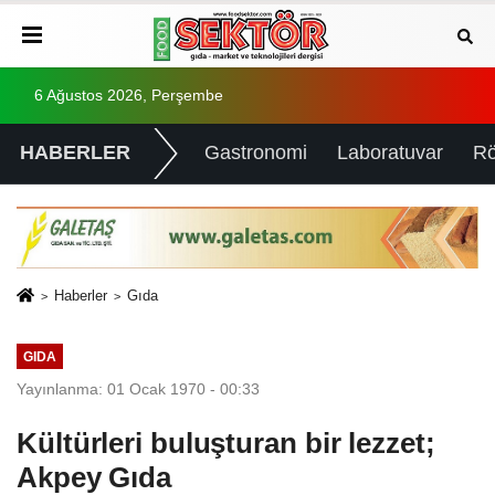
6 Ağustos 2026, Perşembe
HABERLER
Gastronomi
Laboratuvar
Rö
Haberler
Gıda
GIDA
Yayınlanma: 01 Ocak 1970 - 00:33
Kültürleri buluşturan bir lezzet;
Akpey Gıda