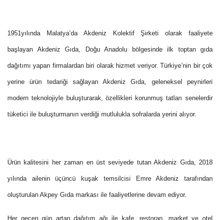
1951yılında Malatya’da Akdeniz Kolektif Şirketi olarak faaliyete
başlayan Akdeniz Gıda, Doğu Anadolu bölgesinde ilk toptan gıda
dağıtımı yapan firmalardan biri olarak hizmet veriyor. Türkiye’nin bir çok
yerine ürün tedariği sağlayan Akdeniz Gıda,
geleneksel peynirleri
modern teknolojiyle buluşturarak, özellikleri korunmuş tatları senelerdir
tüketici ile buluşturmanın verdiği mutlulukla sofralarda yerini alıyor.
Ürün kalitesini her zaman en üst seviyede tutan Akdeniz Gıda, 2018
yılında ailenin üçüncü kuşak temsilcisi Emre Akdeniz tarafından
oluşturulan Akpey Gıda markası ile faaliyetlerine devam ediyor.
Her geçen gün artan dağıtım ağı ile kafe, restoran, market ve otel