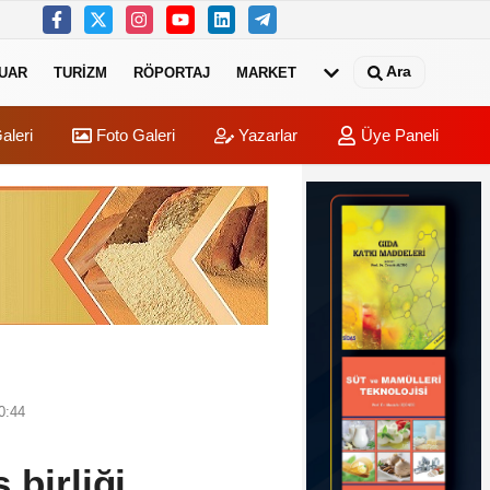
Ara
UAR
TURIZM
RÖPORTAJ
MARKET
aleri
Foto Galeri
Yazarlar
Üye Paneli
0:44
 birliği