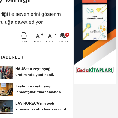
ği ile sevenlerini gösterim
culuğa davet ediyor.
A
A
Büyüt
Küçült
Yazdır
Yorumlar
 HABERLER
HAUS'tan zeytinyağı
üretiminde yeni nesil
teknolojiler
Zeytin ve zeytinyağı
ihracatçıları finansmanda
kolaylık bekliyor
LAV HORECA'nın web
sitesine iki uluslararası ödül