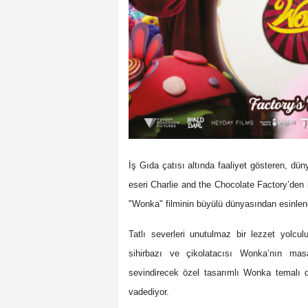
İş Gıda çatısı altında faaliyet gösteren, d
eseri Charlie and the Chocolate Factory’den i
"Wonka" filminin büyülü dünyasından esinlenere
Tatlı severleri unutulmaz bir lezzet yol
sihirbazı ve çikolatacısı Wonka’nın masa
sevindirecek özel tasarımlı Wonka temalı do
vadediyor.