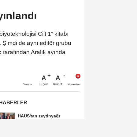
yınlandı
oteknolojisi Cilt 1” kitabı
. Şimdi de aynı editör grubu
ık tarafından Aralık ayında
A
A
Büyüt
Küçült
Yazdır
Yorumlar
 HABERLER
HAUS'tan zeytinyağı
üretiminde yeni nesil
teknolojiler
Zeytin ve zeytinyağı