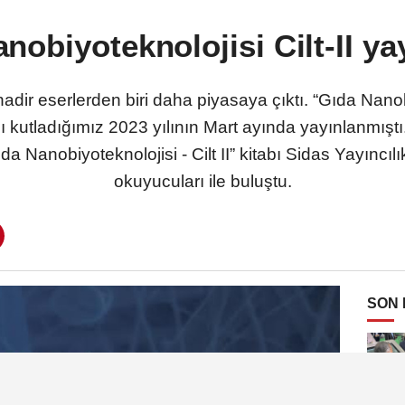
nobiyoteknolojisi Cilt-II ya
adir eserlerden biri daha piyasaya çıktı. “Gıda Nanobiy
ı kutladığımız 2023 yılının Mart ayında yayınlanmıştı
a Nanobiyoteknolojisi - Cilt II” kitabı Sidas Yayıncıl
okuyucuları ile buluştu.
SON