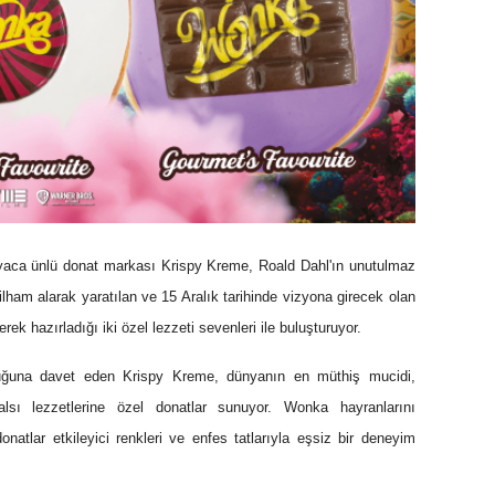
ünyaca ünlü donat markası Krispy Kreme, Roald Dahl'ın unutulmaz
lham alarak yaratılan ve 15 Aralık tarihinde vizyona girecek olan
k hazırladığı iki özel lezzeti sevenleri ile buluşturuyor.
culuğuna davet eden Krispy Kreme, dünyanın en müthiş mucidi,
lsı lezzetlerine özel donatlar sunuyor. Wonka hayranlarını
natlar etkileyici renkleri ve enfes tatlarıyla eşsiz bir deneyim