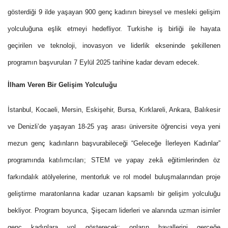
gösterdiği 9 ilde yaşayan 900 genç kadının bireysel ve mesleki gelişim
yolculuğuna eşlik etmeyi hedefliyor. Turkishe iş birliği ile hayata
geçirilen ve teknoloji, inovasyon ve liderlik ekseninde şekillenen
programın başvuruları 7 Eylül 2025 tarihine kadar devam edecek.
İlham Veren Bir Gelişim Yolculuğu
İstanbul, Kocaeli, Mersin, Eskişehir, Bursa, Kırklareli, Ankara, Balıkesir
ve Denizli’de yaşayan 18-25 yaş arası üniversite öğrencisi veya yeni
mezun genç kadınların başvurabileceği “Geleceğe İlerleyen Kadınlar”
programında katılımcıları; STEM ve yapay zekâ eğitimlerinden öz
farkındalık atölyelerine, mentorluk ve rol model buluşmalarından proje
geliştirme maratonlarına kadar uzanan kapsamlı bir gelişim yolculuğu
bekliyor. Program boyunca, Şişecam liderleri ve alanında uzman isimler
genç kadınlara yol gösterecek; onların hayallerini gerçeğe