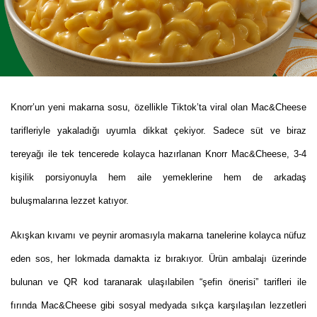
Knorr’un yeni makarna sosu, özellikle Tiktok’ta viral olan Mac&Cheese
tarifleriyle yakaladığı uyumla dikkat çekiyor. Sadece süt ve biraz
tereyağı ile tek tencerede kolayca hazırlanan Knorr Mac&Cheese, 3-4
kişilik porsiyonuyla hem aile yemeklerine hem de arkadaş
buluşmalarına lezzet katıyor.
Akışkan kıvamı ve peynir aromasıyla makarna tanelerine kolayca nüfuz
eden sos, her lokmada damakta iz bırakıyor. Ürün ambalajı üzerinde
bulunan ve QR kod taranarak ulaşılabilen “şefin önerisi” tarifleri ile
fırında Mac&Cheese gibi sosyal medyada sıkça karşılaşılan lezzetleri