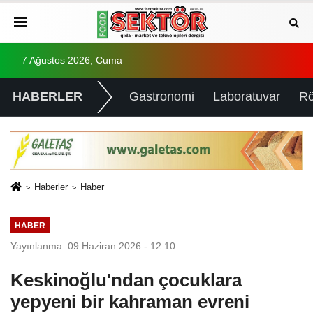
7 Ağustos 2026, Cuma
HABERLER
Gastronomi
Laboratuvar
Rö
Haberler
Haber
HABER
Yayınlanma: 09 Haziran 2026 - 12:10
Keskinoğlu'ndan çocuklara
yepyeni bir kahraman evreni