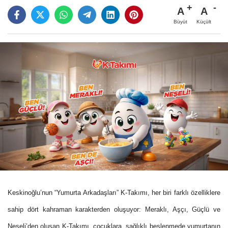
A
A
Büyüt
Küçült
Keskinoğlu’nun “Yumurta Arkadaşları” K-Takımı, her biri farklı özelliklere
sahip dört kahraman karakterden oluşuyor: Meraklı, Aşçı, Güçlü ve
Neşeli’den oluşan K-Takımı, çocuklara, sağlıklı beslenmede yumurtanın