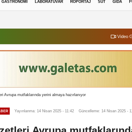
GASTRONOMI
LABORATUVAR
RÖPORTAJ
SÜT
GIDA
F
izlilik İlkeleri
Video G
eri Avrupa mutfaklarında yerini almaya hazırlanıyor
Yayınlanma: 14 Nisan 2025 - 11:42
Güncelleme: 14 Nisan 2025 - 1
ABER
zetleri Avrupa mutfaklarınd