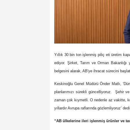
Yıllık 30 bin ton işlenmiş piliç eti üretim 
ediyor. Şirket, Tarım ve Orman Bakanlığı ye
belgesini alarak, AB'ye ihracat sürecini başlat
Keskinoğlu Genel Müdürü Önder Matlı, ‘Düny
planlarımızı sürekli güncelliyoruz. Şehir ve a
zaman çok kıymetli. O nedenle az vakitte, ko
yıllardır Avrupa raflarında gözlemliyoruz’ dedi
“AB ülkelerine ileri işlenmiş ürünler ve t