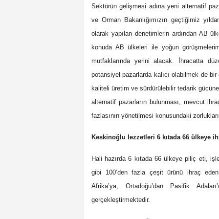
Sektörün gelişmesi adına yeni alternatif pa
ve Orman Bakanlığımızın geçtiğimiz yıldan
olarak yapılan denetimlerin ardından AB ülk
konuda AB ülkeleri ile yoğun görüşmelerim
mutfaklarında yerini alacak. İhracatta düze
potansiyel pazarlarda kalıcı olabilmek de bi
kaliteli üretim ve sürdürülebilir tedarik gücü
alternatif pazarların bulunması, mevcut ihr
fazlasının yönetilmesi konusundaki zorlukları
Keskinoğlu lezzetleri 6 kıtada 66 ülkeye ih
Hali hazırda 6 kıtada 66 ülkeye piliç eti, iş
gibi 100’den fazla çeşit ürünü ihraç ede
Afrika’ya, Ortadoğu’dan Pasifik Adala
gerçekleştirmektedir.