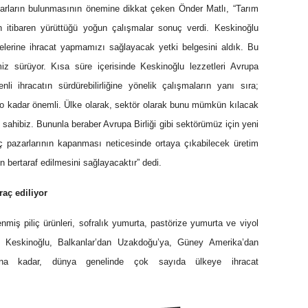
zarların bulunmasının önemine dikkat çeken Önder Matlı, “Tarım
 itibaren yürüttüğü yoğun çalışmalar sonuç verdi. Keskinoğlu
elerine ihracat yapmamızı sağlayacak yetki belgesini aldık. Bu
iz sürüyor. Kısa süre içerisinde Keskinoğlu lezzetleri Avrupa
nli ihracatın sürdürebilirliğine yönelik çalışmaların yanı sıra;
r o kadar önemli. Ülke olarak, sektör olarak bunu mümkün kılacak
ne sahibiz. Bununla beraber Avrupa Birliği gibi sektörümüz için yeni
aç pazarlarının kapanması neticesinde ortaya çıkabilecek üretim
n bertaraf edilmesini sağlayacaktır” dedi.
raç ediliyor
lenmiş piliç ürünleri, sofralık yumurta, pastörize yumurta ve viyol
n Keskinoğlu, Balkanlar’dan Uzakdoğu’ya, Güney Amerika’dan
rı’na kadar, dünya genelinde çok sayıda ülkeye ihracat