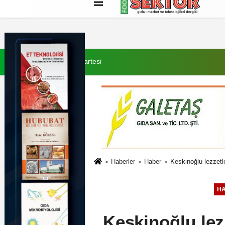
Künye
İletişim
Çerez Politikası
G
8 Ağustos 2026, Cumartesi
Haberler
Haber
Keskinoğlu lezzetl
H
Keskinoğlu lez