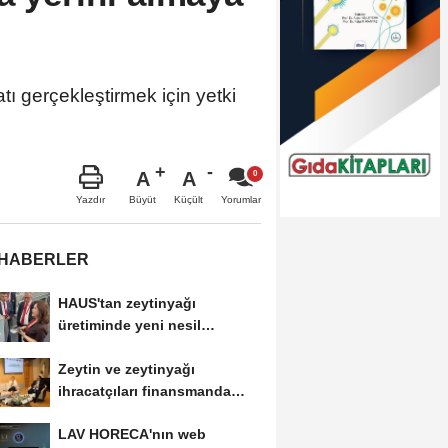
tı gerçekleştirmek için yetki
A
A
Büyüt
Küçült
Yazdır
Yorumlar
 HABERLER
HAUS'tan zeytinyağı
üretiminde yeni nesil
teknolojiler
Zeytin ve zeytinyağı
ihracatçıları finansmanda
kolaylık bekliyor
LAV HORECA'nın web