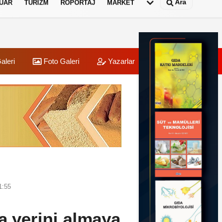
Ara
UAR
TURIZM
RÖPORTAJ
MARKET
aleri
Foto Galeri
Yazarlar
Üye Paneli
1:55
a yerini almaya