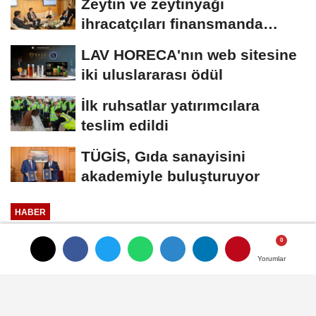
Zeytin ve zeytinyağı
ihracatçıları finansmanda
kolaylık bekliyor
LAV HORECA'nın web sitesine
iki uluslararası ödül
İlk ruhsatlar yatırımcılara
teslim edildi
TÜGİS, Gıda sanayisini
akademiyle buluşturuyor
HABER
Yayınlanma: 04 Kasım 2024 - 15:00
Güncelleme: 04 Kasım 2024 - 15:05
Yorumlar
Yorumlar
Feast Gıda, SIAL Paris 2024
Fuarı'nda profesyonellerle buluştu