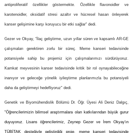
antiproliferatif özellikler göstermekte. Özellikle flavonoidler ve
karotenoidler, oksidatif stresi azaltır ve hücresel hasarı önleyerek
kanser gelişimine karşı koruyucu bir etki sağlar" dedi.
Gezer ve Okyay, “İlaç geliştirme, uzun yıllar süren ve kapsamlı AR-GE
çalışmaları gerektiren zorlu bir süreç. Meme kanseri tedavisinde
potansiyele sahip bu projemiz için çalışmalarımızı sürdürüyoruz.
Kamkat meyvesinin kanser tedavisinde kritik bir rol oynayabileceğine
inanıyor ve geleceğe yönelik iyileştirme planlarımızla bu potansiyeli
daha da geliştirmeyi hedefliyoruz" dedi.
Genetik ve Biyomühendislik Bölümü Dr. Öğr. Üyesi Ali Deniz Dalgıç,
"Öğrencilerimizin bilimsel araştırmalara olan katkılarından büyük gurur
duyuyoruz. Lisans öğrencilerimiz, Zeynep Gezer ve İrem Okyay'ın
TÜBİTAK desteğiyle geliştirdiği proje, meme kanseri tedavisinde