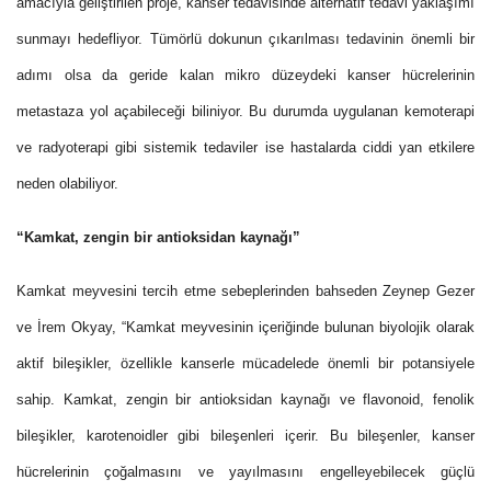
amacıyla geliştirilen proje, kanser tedavisinde alternatif tedavi yaklaşımı
sunmayı hedefliyor. Tümörlü dokunun çıkarılması tedavinin önemli bir
adımı olsa da geride kalan mikro düzeydeki kanser hücrelerinin
metastaza yol açabileceği biliniyor. Bu durumda uygulanan kemoterapi
ve radyoterapi gibi sistemik tedaviler ise hastalarda ciddi yan etkilere
neden olabiliyor.
“Kamkat, zengin bir antioksidan kaynağı”
Kamkat meyvesini tercih etme sebeplerinden bahseden Zeynep Gezer
ve İrem Okyay, “Kamkat meyvesinin içeriğinde bulunan biyolojik olarak
aktif bileşikler, özellikle kanserle mücadelede önemli bir potansiyele
sahip. Kamkat, zengin bir antioksidan kaynağı ve flavonoid, fenolik
bileşikler, karotenoidler gibi bileşenleri içerir. Bu bileşenler, kanser
hücrelerinin çoğalmasını ve yayılmasını engelleyebilecek güçlü