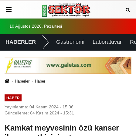
10 Ağustos 2026, Pazartesi
HABERLER
Gastronomi
Laboratuvar
Rö
Haberler
Haber
HABER
Yayınlanma: 04 Kasım 2024 - 15:06
Güncelleme: 04 Kasım 2024 - 15:31
Kamkat meyvesinin özü kanser