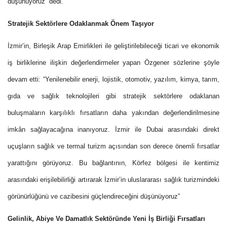
düşünüyoruz” dedi.
Stratejik Sektörlere Odaklanmak Önem Taşıyor
İzmir’in, Birleşik Arap Emirlikleri ile geliştirilebileceği ticari ve ekonomik
iş birliklerine ilişkin değerlendirmeler yapan Özgener sözlerine şöyle
devam etti: “Yenilenebilir enerji, lojistik, otomotiv, yazılım, kimya, tarım,
gıda ve sağlık teknolojileri gibi stratejik sektörlere odaklanan
buluşmaların karşılıklı fırsatların daha yakından değerlendirilmesine
imkân sağlayacağına inanıyoruz. İzmir ile Dubai arasındaki direkt
uçuşların sağlık ve termal turizm açısından son derece önemli fırsatlar
yarattığını görüyoruz. Bu bağlantının, Körfez bölgesi ile kentimiz
arasındaki erişilebilirliği artırarak İzmir’in uluslararası sağlık turizmindeki
görünürlüğünü ve cazibesini güçlendireceğini düşünüyoruz”
Gelinlik, Abiye Ve Damatlık Sektöründe Yeni İş Birliği Fırsatları