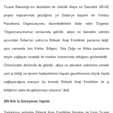
Ticaret Bakanlığı’nın destekleri ile Gelinlik Abiye ve Damatlık UR-GE
projesi kapsamında geçtiğimiz yıl Dubai’ye başarılı bir Yurtdışı
Pazarlama Organizasyonu düzenlediklerini ifade eden Özgener,
“Organizasyonumuz esnasında gelinlik, abiye ve damatlık sektörü
açısından Dubai’nin yalnızca Birleşik Arap Emirlikleri pazarına değil,
aynı zamanda tüm Körfez Bölgesi, Orta Doğu ve Afrika pazarlarına
erişim sağlayan stratejik bir merkez konumunda olduğunu gözlemledik.
Önümüzdeki dönemde de gelinlik, abiye ve damatlık sektörüne yönelik
yeni iş birliği ve tanıtım faaliyetlerinin hayata geçirilmesinin büyük fayda
sağlayacağına inanıyor bu konuda Birleşik Arap Emirlikleri ile iş
birliğimizi daha da geliştirmeyi istiyoruz” dedi.
205 İkili İş Görüşmesi Yapıldı
Toplantının ardından Birleşik Arap Emirlikleri firmaları ile İzmir Ticaret