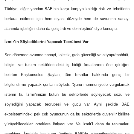
Türkiye, diğer yandan BAE’nin karşı karşıya kaldığı risk ve tehditlerin
bertaraf edilmesi için hem siyasi düzeyde hem de savunma sanayi
alanında işbirliğini daha da geliştirdi ve derinleştirdi” diye konuştu.
İzmir’in Söylediklerini Yapacak Tecrübesi Var
Son dönemde avunma sanayi, lojistik, gıda güvenliği ve altyapı/taahhüt,
bilişim ve turizm sektörlerindeki iş birliği fırsatlarının öne çıktığını
belirten Başkonsolos Şaylan, tüm fırsatlar hakkında geniş bir
bilgilendirme yaparak şunları söyledi: “Şunu memnuniyetle vurgulamak
isterim ki, İzmir’imizin bütün bu sektörlerde söyleyecek sözü ve
söylediğini yapacak tecrübesi ve gücü var. Ayni şekilde BAE
ekosistemindeki pek çok oyuncunun da bu sektörlerde güvenilir birlikte
yürüyebilecekleri ortaklara ihtiyacı var. Ve İzmir’i daha da tanımaları
gerekiyor. İzmir’de başlayan üretimin BAE’de nihayetlendirilmesi ve