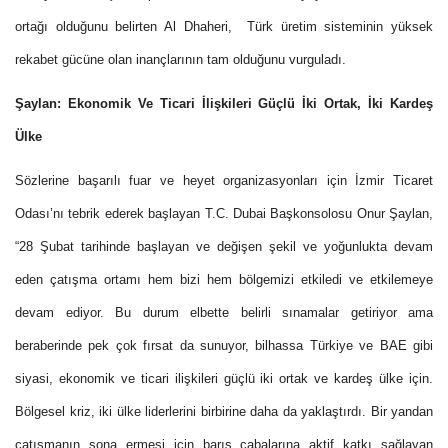
ortağı olduğunu belirten Al Dhaheri, Türk üretim sisteminin yüksek
rekabet gücüne olan inançlarının tam olduğunu vurguladı.
Şaylan: Ekonomik Ve Ticari İlişkileri Güçlü İki Ortak, İki Kardeş
Ülke
Sözlerine başarılı fuar ve heyet organizasyonları için İzmir Ticaret
Odası’nı tebrik ederek başlayan T.C. Dubai Başkonsolosu Onur Şaylan,
“28 Şubat tarihinde başlayan ve değişen şekil ve yoğunlukta devam
eden çatışma ortamı hem bizi hem bölgemizi etkiledi ve etkilemeye
devam ediyor. Bu durum elbette belirli sınamalar getiriyor ama
beraberinde pek çok fırsat da sunuyor, bilhassa Türkiye ve BAE gibi
siyasi, ekonomik ve ticari ilişkileri güçlü iki ortak ve kardeş ülke için.
Bölgesel kriz, iki ülke liderlerini birbirine daha da yaklaştırdı. Bir yandan
çatışmanın sona ermesi için barış çabalarına aktif katkı sağlayan