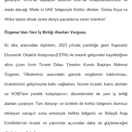
orada alacağı ‘Made in UAE’ belgesiyle Körfez ülkeleri, Güney Asya ve
Afrika basta olmak üzere dünya pazarlarına sevki mümkün”
Özgener’den Yeni İş Birliği Alanları Vurgusu
İki ülke arasındaki ilişkilerin, 2023 yılında yürürlüğe giren Kapsamlı
Ekonomik Ortaklık Anlaşması(CEPA) ile önemli gelişmeler kaydettiğinin
altını çizen İzmir Ticaret Odası Yönetim Kurulu Başkanı Mahmut
Özgener, “Ülkelerimiz arasındaki gümrük vergilerinin kaldırılması,
ticaretimizin gelişmesine katkı sağlarken, hizmet ticareti, kamu alımları
ve KOBİ’lere yönelik kolaylaştırıcı düzenlemeler de yeni iş birliği
alanları yaratıyor. Tüm dünyayı ve özelikle de körfez bölgesini olumsuz
etkileyen savaşın sona ermesiyle birlikte bölgenin ve Birleşik Arap
Emirlikleri’nin ticaret ve yatırımlar açısından daha da güçleneceğini