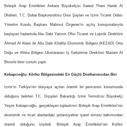
Birleşik Arap Emirlikleri Ankara Büyükelçisi Saeed Thani Hareb Al
Dhaheri, T.C. Dubai Başkonsolosu Onur Şaylan ve İzmir Ticaret Odası
Yönetim Kurulu Başkanı Mahmut Özgener’in açılış konuşmalarıyla
başlayan toplantıda Abu Dabi Yatırım Ofisi Ticaret ve Lojistik Direktörü
Ahmed Al Alawi ile Abu Dabi Khalifa Ekonomik Bölgesi (KEZAD) Orta
Doğu ve Afrika Bölgesi Uluslararası İş Geliştirme Direktörü Mariam Al
Blooshi birer sunum yaptı.
Kebapcıoğlu: Körfez Bölgesindeki En Güçlü Dostlarımızdan Biri
İzmir’in Türkiye’nin dünyaya açılan önemli bir penceresi konumunda
olduğunu belirten T.C. Dışişleri Bakanlığı İzmir Temsilcisi Büyükelçi
Yeşim Kebapcıoğlu, gerçekleşen toplantının Birleşik Arap Emirlikleri’nin
ekonomik ve ticari alanlardaki potansiyeline işaret etmesi bakımından
önemli olduğunu söyledi. Birleşik Arap Emirlikleri’nin Körfez