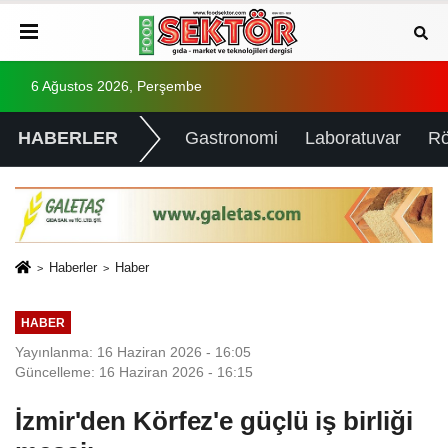
6 Ağustos 2026, Perşembe
HABERLER
Gastronomi
Laboratuvar
Rö
Haberler
Haber
HABER
Yayınlanma: 16 Haziran 2026 - 16:05
Güncelleme: 16 Haziran 2026 - 16:15
İzmir'den Körfez'e güçlü iş birliği