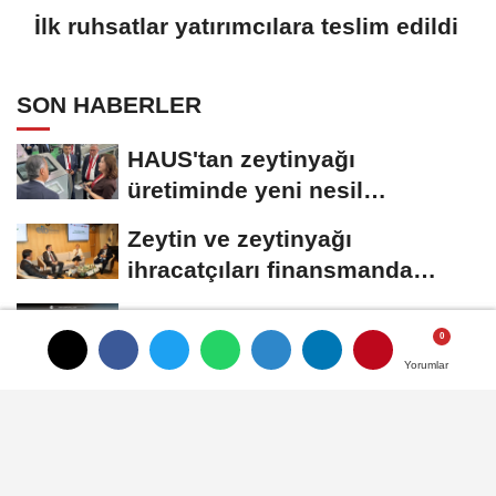
İlk ruhsatlar yatırımcılara teslim edildi
SON HABERLER
HAUS'tan zeytinyağı
üretiminde yeni nesil
teknolojiler
Zeytin ve zeytinyağı
ihracatçıları finansmanda
kolaylık bekliyor
LAV HORECA'nın web sitesine
iki uluslararası ödül
Yorumlar
Yorumlar
İlk ruhsatlar yatırımcılara
teslim edildi
TÜGİS, Gıda sanayisini